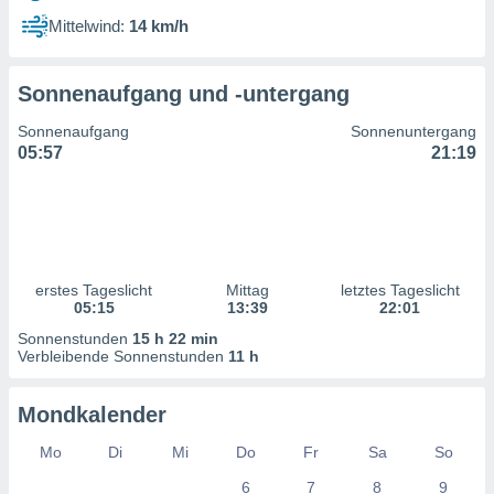
ntwicklung
Mittelwind:
14 km/h
serung der
g
Sonnenaufgang und -untergang
 Daten zur
n Inhalten.
Sonnenaufgang
Sonnenuntergang
05:57
21:19
ten und
ion durch
on
,
erte
d Inhalte,
erstes Tageslicht
Mittag
letztes Tageslicht
on
05:15
13:39
22:01
ung und der
ce von
Sonnenstunden
15 h 22 min
Verbleibende Sonnenstunden
11 h
nforschung
icklung
Mondkalender
serung von
.
Mo
Di
Mi
Do
Fr
Sa
So
sere 1199
6
7
8
9