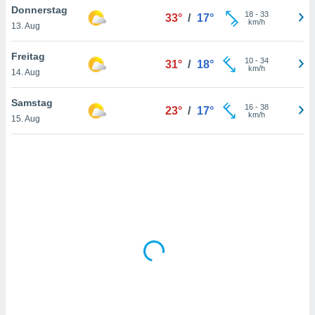
Donnerstag
18
-
33
33°
/
17°
km/h
13. Aug
IV,
Freitag
10
-
34
31°
/
18°
kie-
km/h
14. Aug
er
Samstag
16
-
38
23°
/
17°
it der
km/h
15. Aug
n von
cht
den sind,
 weiterhin
 Website
t
 indem Sie
ieren. In
l werden
über
, dass wir
s
, die für die
auf der
twendig