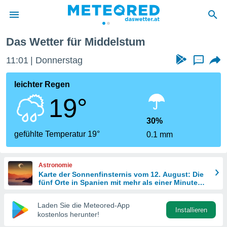
Das Wetter für Middelstum
politik
11:01
Donnerstag
...
von
at) wurde
leichter Regen
uten
19°
m
llen, dass
estellten
30%
nen von
gefühlte Temperatur 19°
0.1 mm
tät sind.
 diese
er die
Astronomie
Optionen
Karte der Sonnenfinsternis vom 12. August: Die
fünf Orte in Spanien mit mehr als einer Minute
Dunkelheit
 cookies
Laden Sie die Meteored-App
s adgang
Installieren
kostenlos herunter!
gitale