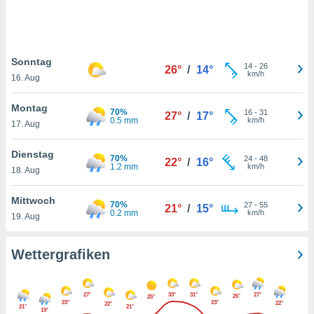
keine
r
analyse
nzeige von
Sonntag
der
14
-
26
26°
/
14°
km/h
erten
16. Aug
erwenden,
Montag
70%
16
-
31
27°
/
17°
 nicht
0.5 mm
km/h
17. Aug
erte
ehen
Dienstag
e können
70%
24
-
48
22°
/
16°
1.2 mm
km/h
ation von
18. Aug
lehnen und
s
Mittwoch
70%
27
-
55
21°
/
15°
t auf
0.2 mm
km/h
19. Aug
site
 indem Sie
altfläche
Wettergrafiken
 klicken.
Zustimmung
27°
33°
31°
27°
wir und
26°
25°
23°
23°
22°
22°
21°
21°
tner
19°