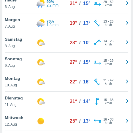
90%
okies oder
29
-
52
21°
/
15°
2.2 mm
km/h
6. Aug
 Partner
e es uns
n, das
Morgen
70%
13
-
25
19°
/
13°
uf der
1.3 mm
km/h
7. Aug
 verfolgen
lysieren
Samstag
14
-
26
23°
/
10°
km/h
8. Aug
s Profil zu
um Ihnen
ierende
Sonntag
15
-
29
27°
/
15°
nd
km/h
9. Aug
erte Inhalte
. Weitere
Montag
21
-
42
nen finden
22°
/
16°
km/h
10. Aug
rer
tlinie
. Sie
Dienstag
e
15
-
33
21°
/
14°
km/h
 jederzeit
11. Aug
, indem Sie
altfläche
Mittwoch
16
-
33
stellungen
25°
/
13°
km/h
12. Aug
n Rand
bsite