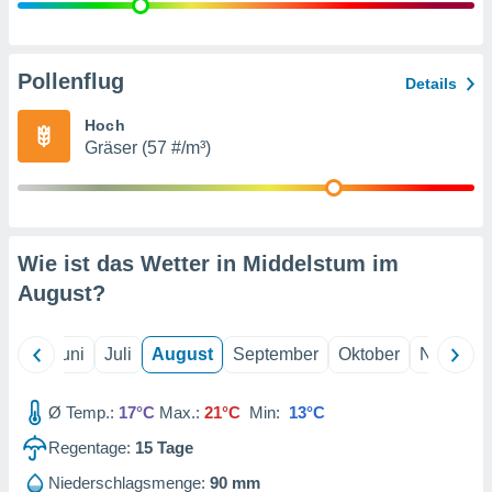
von
erte
verwendung
Pollenflug
Details
n zur
Hoch
erter
Gräser (57 #/m³)
rstellung
n zur
ierung von
verwendung
n zur
Wie ist das Wetter in Middelstum im
erter
August
?
essung der
ung,
er
Mai
Juni
Juli
August
September
Oktober
Novembe
ce von
analyse von
n durch
Ø Temp.:
17°C
Max.:
21°C
Min:
13°C
 oder
onen von
Regentage:
15
Tage
nen
Niederschlagsmenge:
90 mm