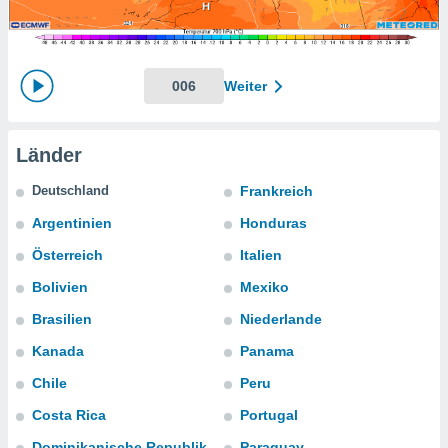
ie auf
en basiert,
Cookies
che
en
006
Weiter
 werden,
 es uns,
AKZEPTIEREN
häft zu
UND
Länder
n und Ihnen
FORTFAHREN
hochwertige
Deutschland
Frankreich
tenlos zur
u stellen.
EINSTELLUNGEN
Argentinien
Honduras
uf die
Österreich
Italien
he
en und
Bolivien
Mexiko
 klicken,
Brasilien
Niederlande
 auf die
greifen und
Kanada
Panama
er
 aller
Chile
Peru
,
Costa Rica
Portugal
 davon, ob
 unsere
Dominikanische Republik
Paraguay