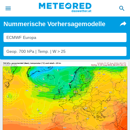
Nummerische Vorhersagemodelle
politik
von
ECMWF Europa
at) wurde
Geop. 700 hPa | Temp. | W > 25
uten
m
llen, dass
estellten
nen von
tät sind.
 diese
er die
Optionen
 cookies
s adgang
gitale