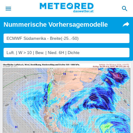
Nummerische Vorhersagemodelle
politik
von
ECMWF Südamerika - Breite(-25..-50)
at) wurde
Luft. | W > 10 | Bew. | Nied. 6H | Dichte
uten
m
llen, dass
estellten
nen von
tät sind.
 diese
er die
Optionen
 cookies
s adgang
gitale