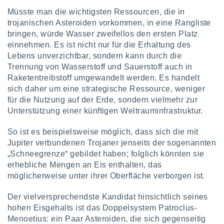
von
Müsste man die wichtigsten Ressourcen, die in
erte
trojanischen Asteroiden vorkommen, in eine Rangliste
verwendung
bringen, würde Wasser zweifellos den ersten Platz
n zur
einnehmen. Es ist nicht nur für die Erhaltung des
Lebens unverzichtbar, sondern kann durch die
erter
Trennung von Wasserstoff und Sauerstoff auch in
rstellung
n zur
Raketentreibstoff umgewandelt werden. Es handelt
ierung von
sich daher um eine strategische Ressource, weniger
verwendung
für die Nutzung auf der Erde, sondern vielmehr zur
n zur
Unterstützung einer künftigen Weltrauminfrastruktur.
erter
So ist es beispielsweise möglich, dass sich die mit
essung der
Jupiter verbundenen Trojaner jenseits der sogenannten
ung,
er
„Schneegrenze“ gebildet haben; folglich könnten sie
ce von
erhebliche Mengen an Eis enthalten, das
analyse von
möglicherweise unter ihrer Oberfläche verborgen ist.
n durch
 oder
Der vielversprechendste Kandidat hinsichtlich seines
onen von
hohen Eisgehalts ist das Doppelsystem Patroclus-
Menoetius: ein Paar Asteroiden, die sich gegenseitig
nen