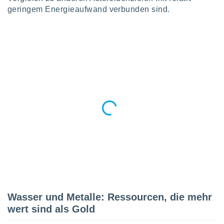
 jederzeit
geringem Energieaufwand verbunden sind.
oder der
beitung
hen, indem
ser
f "
en
" oder
tlinie
es
gør
 under
ndlingen:
von oder
nen auf
erät,
g
Wasser und Metalle: Ressourcen, die mehr
 Daten zur
on
wert sind als Gold
igen,