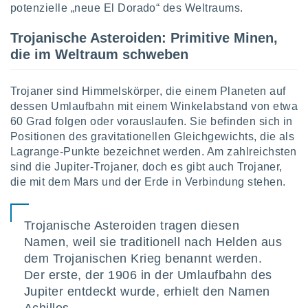
potenzielle „neue El Dorado“ des Weltraums.
Trojanische Asteroiden: Primitive Minen,
IV,
die im Weltraum schweben
kie-
er
Trojaner sind Himmelskörper, die einem Planeten auf
dessen Umlaufbahn mit einem Winkelabstand von etwa
it der
60 Grad folgen oder vorauslaufen. Sie befinden sich in
n von
cht
Positionen des gravitationellen Gleichgewichts, die als
den sind,
Lagrange-Punkte bezeichnet werden. Am zahlreichsten
 weiterhin
sind die Jupiter-Trojaner, doch es gibt auch Trojaner,
 Website
die mit dem Mars und der Erde in Verbindung stehen.
t
 indem Sie
ieren. In
Trojanische Asteroiden tragen diesen
l werden
über
Namen, weil sie traditionell nach Helden aus
, dass wir
dem Trojanischen Krieg benannt werden.
s
Der erste, der 1906 in der Umlaufbahn des
, die für die
Jupiter entdeckt wurde, erhielt den Namen
auf der
twendig