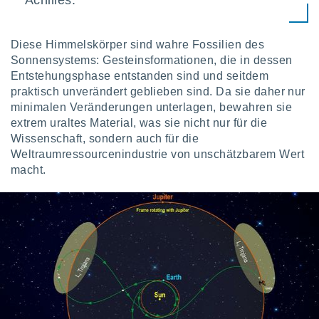
Achilles.
keine
r
analyse
Diese Himmelskörper sind wahre Fossilien des
nzeige von
Sonnensystems: Gesteinsformationen, die in dessen
der
Entstehungsphase entstanden sind und seitdem
erten
erwenden,
praktisch unverändert geblieben sind. Da sie daher nur
minimalen Veränderungen unterlagen, bewahren sie
 nicht
extrem uraltes Material, was sie nicht nur für die
erte
Wissenschaft, sondern auch für die
ehen
Weltraumressourcenindustrie von unschätzbarem Wert
e können
macht.
ation von
lehnen und
s
t auf
site
 indem Sie
altfläche
 klicken.
Zustimmung
wir und
tner