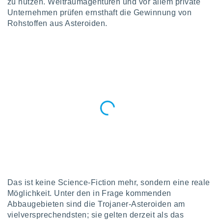
zu nutzen. Weltraumagenturen und vor allem private
okies oder
Unternehmen prüfen ernsthaft die Gewinnung von
 Partner
e es uns
Rohstoffen aus Asteroiden.
n, das
uf der
 verfolgen
lysieren
s Profil zu
um Ihnen
ierende
nd
erte Inhalte
. Weitere
nen finden
rer
tlinie
. Sie
e
 jederzeit
, indem Sie
Das ist keine Science-Fiction mehr, sondern eine reale
altfläche
Möglichkeit. Unter den in Frage kommenden
stellungen
Abbaugebieten sind die Trojaner-Asteroiden am
n Rand
vielversprechendsten; sie gelten derzeit als das
bsite