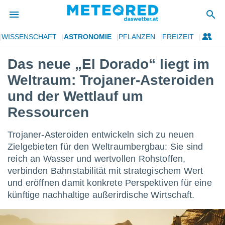
WISSENSCHAFT
ASTRONOMIE
PFLANZEN
FREIZEIT
politik
Das neue „El Dorado“ liegt im
von
Weltraum: Trojaner-Asteroiden
at) wurde
uten
und der Wettlauf um
m
Ressourcen
llen, dass
estellten
nen von
Trojaner-Asteroiden entwickeln sich zu neuen
tät sind.
Zielgebieten für den Weltraumbergbau: Sie sind
 diese
er die
reich an Wasser und wertvollen Rohstoffen,
Optionen
verbinden Bahnstabilität mit strategischem Wert
und eröffnen damit konkrete Perspektiven für eine
künftige nachhaltige außerirdische Wirtschaft.
 cookies
s adgang
gitale