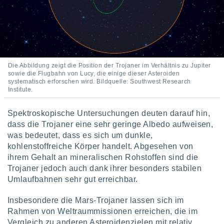
indeutige
 oder
en, um
ezogene
Ihren
 dieser
Die Abbildung zeigt die Position der Trojaner im Verhältnis zu Jupiter
P-Adressen
sowie die Flugbahn von Lucy, die einige dieser Asteroiden
systematisch erforschen wird. Bildquelle: Southwest Research
-
Institute.
 zu
 darauf
n und diese
Spektroskopische Untersuchungen deuten darauf hin,
ten. Einige
dass die Trojaner eine sehr geringe Albedo aufweisen,
rarbeiten
was bedeutet, dass es sich um dunkle,
kohlenstoffreiche Körper handelt. Abgesehen von
ezogenen
ihrem Gehalt an mineralischen Rohstoffen sind die
icherweise
Trojaner jedoch auch dank ihrer besonders stabilen
age eines
en
Umlaufbahnen sehr gut erreichbar.
, dem Sie
hen
Insbesondere die Mars-Trojaner lassen sich im
 dies zu
Rahmen von Weltraummissionen erreichen, die im
 Sie Ihre
Vergleich zu anderen Asteroidenzielen mit relativ