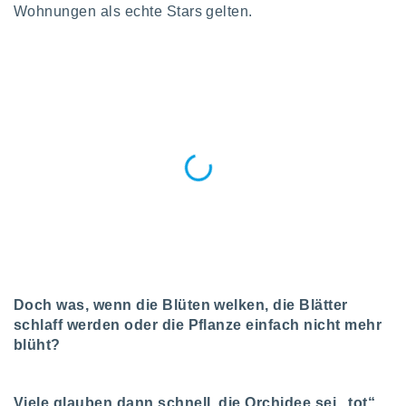
okies oder
Wohnungen als echte Stars gelten.
 Partner
e es uns
n, das
uf der
 verfolgen
lysieren
s Profil zu
um Ihnen
ierende
nd
erte Inhalte
. Weitere
nen finden
rer
tlinie
. Sie
e
Doch was, wenn die Blüten welken, die Blätter
 jederzeit
schlaff werden oder die Pflanze einfach nicht mehr
, indem Sie
blüht?
altfläche
stellungen
n Rand
bsite
Viele glauben dann schnell, die Orchidee sei „tot“.