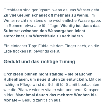
von
erte
Orchideen sind genügsam, wenn es ums Wasser geht.
verwendung
Zu viel Gießen schadet oft mehr als zu wenig
. Im
n zur
Winter reicht meistens eine wöchentliche Wassergabe,
im Sommer etwa alle fünf Tage.
Wichtig ist, dass das
erter
Substrat zwischen den Wassergaben leicht
rstellung
antrocknet, um Wurzelfäule zu verhindern.
n zur
ierung von
verwendung
Ein einfacher Tipp: Fühle mit dem Finger nach, ob die
n zur
Erde trocken ist, bevor du gießt.
erter
Geduld und das richtige Timing
essung der
ung,
er
Orchideen blühen nicht ständig – sie brauchen
ce von
Ruhephasen, um neue Blüten zu entwickeln.
Mit der
analyse von
richtigen Pflege wirst du Schritt für Schritt beobachten,
n durch
wie die Pflanze wieder vitaler wird und neue Knospen
 oder
onen von
bildet.
Manchmal dauert das mehrere Wochen bis
Monate
– Geduld zahlt sich aus.
nen