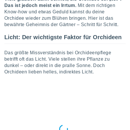
Das ist jedoch meist ein Irrtum.
Mit dem richtigen
Know-how und etwas Geduld kannst du deine
IV,
Orchidee wieder zum Blühen bringen. Hier ist das
bewährte Geheimnis der Gärtner – Schritt für Schritt.
kie-
Licht: Der wichtigste Faktor für Orchideen
er
it der
n von
Das größte Missverständnis bei Orchideenpflege
cht
betrifft oft das Licht. Viele stellen ihre Pflanze zu
den sind,
dunkel – oder direkt in die pralle Sonne. Doch
 weiterhin
Orchideen lieben helles, indirektes Licht.
 Website
t
 indem Sie
ieren. In
l werden
über
, dass wir
s
, die für die
auf der
twendig