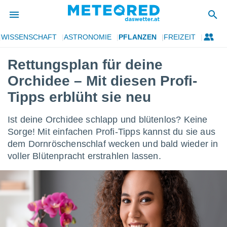
WISSENSCHAFT
ASTRONOMIE
PFLANZEN
FREIZEIT
politik
Rettungsplan für deine
von
Orchidee – Mit diesen Profi-
at) wurde
uten
Tipps erblüht sie neu
m
llen, dass
Ist deine Orchidee schlapp und blütenlos? Keine
estellten
nen von
Sorge! Mit einfachen Profi-Tipps kannst du sie aus
tät sind.
dem Dornröschenschlaf wecken und bald wieder in
 diese
voller Blütenpracht erstrahlen lassen.
er die
Optionen
 cookies
s adgang
gitale