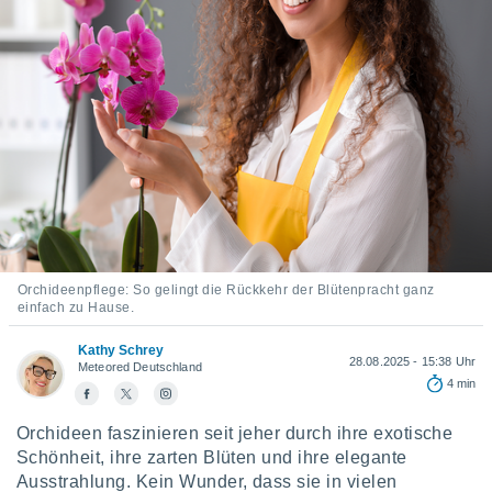
ie auf
en basiert,
Cookies
che
en
 werden,
 es uns,
AKZEPTIEREN
häft zu
UND
n und Ihnen
FORTFAHREN
hochwertige
tenlos zur
u stellen.
EINSTELLUNGEN
uf die
he
Orchideenpflege: So gelingt die Rückkehr der Blütenpracht ganz
einfach zu Hause.
en und
 klicken,
Kathy Schrey
 auf die
28.08.2025 - 15:38 Uhr
Meteored Deutschland
greifen und
4 min
er
 aller
Orchideen faszinieren seit jeher durch ihre exotische
,
Schönheit, ihre zarten Blüten und ihre elegante
 davon, ob
 unsere
Ausstrahlung. Kein Wunder, dass sie in vielen