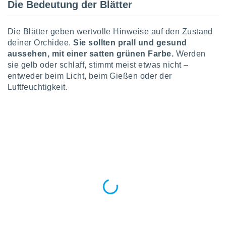
Die Bedeutung der Blätter
indeutige
 oder
Die Blätter geben wertvolle Hinweise auf den Zustand
en, um
deiner Orchidee.
Sie sollten prall und gesund
ezogene
aussehen, mit einer satten grünen Farbe.
Werden
Ihren
sie gelb oder schlaff, stimmt meist etwas nicht –
 dieser
P-Adressen
entweder beim Licht, beim Gießen oder der
-
Luftfeuchtigkeit.
 zu
 darauf
n und diese
ten. Einige
rarbeiten
ezogenen
icherweise
age eines
en
, dem Sie
hen
 dies zu
 Sie Ihre