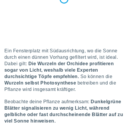
keine
r
analyse
nzeige von
der
erten
erwenden,
 nicht
Ein Fensterplatz mit Südausrichtung, wo die Sonne
erte
durch einen dünnen Vorhang gefiltert wird, ist ideal.
ehen
Dabei gilt:
Die Wurzeln der Orchidee profitieren
e können
sogar von Licht, weshalb viele Experten
ation von
lehnen und
durchsichtige Töpfe empfehlen.
So können die
s
Wurzeln selbst Photosynthese
betreiben und die
t auf
Pflanze wird insgesamt kräftiger.
site
 indem Sie
Beobachte deine Pflanze aufmerksam:
Dunkelgrüne
altfläche
Blätter signalisieren zu wenig Licht, während
 klicken.
gelbliche oder fast durchscheinende Blätter auf zu
Zustimmung
viel Sonne hinweisen.
wir und
tner