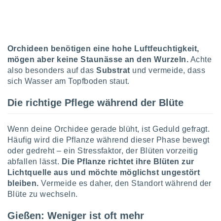
 jederzeit
oder der
beitung
hen, indem
ser
Orchideen benötigen eine hohe Luftfeuchtigkeit,
f "
en
" oder
mögen aber keine Staunässe an den Wurzeln.
Achte
also besonders auf das
Substrat
und vermeide, dass
tlinie
sich Wasser am Topfboden staut.
Die richtige Pflege während der Blüte
es
gør
 under
Wenn deine Orchidee gerade blüht, ist Geduld gefragt.
ndlingen:
Häufig wird die Pflanze während dieser Phase bewegt
von oder
oder gedreht – ein Stressfaktor, der Blüten vorzeitig
abfallen lässt.
Die Pflanze richtet ihre Blüten zur
nen auf
Lichtquelle aus und möchte möglichst ungestört
erät,
bleiben.
Vermeide es daher, den Standort während der
g
 Daten zur
Blüte zu wechseln.
on
igen,
Gießen: Weniger ist oft mehr