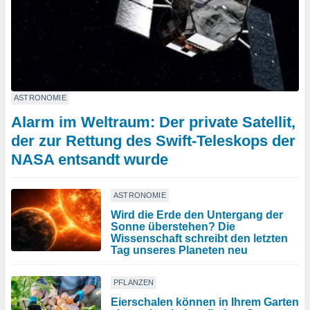
ASTRONOMIE
Alarm im Weltraum: Der private Satellit,
der zur Rettung des Swift-Teleskops der
NASA entsandt wurde
ASTRONOMIE
Wird die Erde den Untergang der
Sonne überstehen? Die
Wissenschaft schreibt den letzten
Tag unseres Planeten neu
PFLANZEN
Eierschalen können in Ihrem Garten