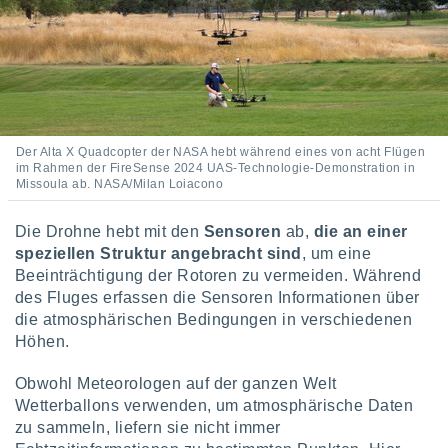
keine
r
analyse
nzeige von
der
erten
erwenden,
Der Alta X Quadcopter der NASA hebt während eines von acht Flügen
 nicht
im Rahmen der FireSense 2024 UAS-Technologie-Demonstration in
erte
Missoula ab. NASA/Milan Loiacono
ehen
e können
Die Drohne hebt mit den
Sensoren
ab,
die an einer
ation von
speziellen Struktur angebracht sind
, um eine
lehnen und
Beeinträchtigung der Rotoren zu vermeiden. Während
s
des Fluges erfassen die Sensoren Informationen über
t auf
site
die atmosphärischen Bedingungen in verschiedenen
 indem Sie
Höhen.
altfläche
 klicken.
Obwohl Meteorologen auf der ganzen Welt
Wetterballons verwenden, um atmosphärische Daten
Zustimmung
wir und
zu sammeln, liefern sie nicht immer
tner