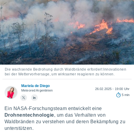
ie auf
en basiert,
Cookies
che
en
 werden,
 es uns,
AKZEPTIEREN
häft zu
UND
n und Ihnen
FORTFAHREN
hochwertige
tenlos zur
u stellen.
EINSTELLUNGEN
Die wachsende Bedrohung durch Waldbrände erfordert Innovationen
uf die
bei der Wettervorhersage, um wirksamer reagieren zu können.
he
en und
Mariela de Diego
26.02.2025 - 19:00 Uhr
 klicken,
Meteored Argentinien
5 min
 auf die
greifen und
er
Ein NASA-Forschungsteam entwickelt eine
 aller
Drohnentechnologie
, um das Verhalten von
,
Waldbränden zu verstehen und deren Bekämpfung zu
 davon, ob
unterstützen.
 unsere