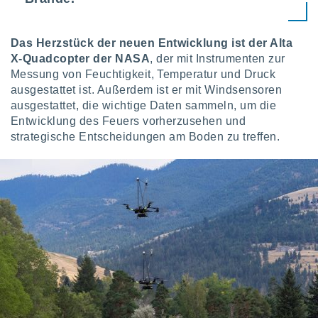
IV,
Das Herzstück der neuen Entwicklung ist
der Alta
X-Quadcopter der NASA
, der mit Instrumenten zur
kie-
Messung von Feuchtigkeit, Temperatur und Druck
ausgestattet ist. Außerdem ist er mit Windsensoren
er
ausgestattet, die wichtige Daten sammeln, um die
it der
Entwicklung des Feuers vorherzusehen und
n von
strategische Entscheidungen am Boden zu treffen.
cht
den sind,
 weiterhin
 Website
t
 indem Sie
ieren. In
l werden
über
, dass wir
s
, die für die
auf der
twendig