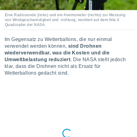
 jederzeit
oder der
beitung
Eine Radiosonde (links) und ein Anemometer (rechts) zur Messung
hen, indem
von Windgeschwindigkeit und -richtung, montiert auf dem Alta X
ser
Quadcopter der NASA.
f "
en
" oder
Im Gegensatz zu Wetterballons, die nur einmal
verwendet werden können,
sind Drohnen
tlinie
wiederverwendbar, was die Kosten und die
Umweltbelastung reduziert
. Die NASA stellt jedoch
es
klar, dass die Drohnen nicht als Ersatz für
gør
Wetterballons gedacht sind.
 under
ndlingen:
von oder
nen auf
erät,
g
 Daten zur
on
igen,