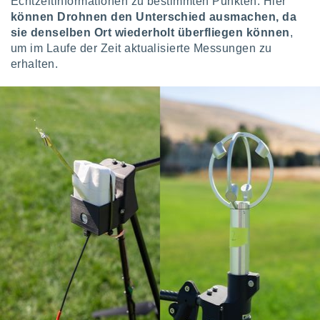
Echtzeitinformationen zu bestimmten Punkten. Hier
indeutige
können Drohnen den Unterschied ausmachen, da
 oder
sie
denselben Ort wiederholt überfliegen können
,
um im Laufe der Zeit aktualisierte Messungen zu
en, um
erhalten.
ezogene
Ihren
 dieser
P-Adressen
-
 zu
 darauf
n und diese
ten. Einige
rarbeiten
ezogenen
icherweise
age eines
en
, dem Sie
hen
 dies zu
 Sie Ihre