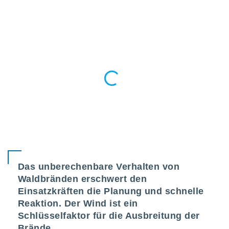
okies oder
 Partner
e es uns
n, das
uf der
 verfolgen
lysieren
s Profil zu
um Ihnen
ierende
nd
erte Inhalte
. Weitere
nen finden
rer
tlinie
. Sie
Das unberechenbare Verhalten von
e
Waldbränden erschwert den
 jederzeit
, indem Sie
Einsatzkräften die Planung und schnelle
altfläche
Reaktion. Der Wind ist ein
stellungen
Schlüsselfaktor für die Ausbreitung der
n Rand
bsite
Brände.