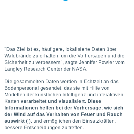
von
erte
verwendung
n zur
erter
rstellung
n zur
"Das Ziel ist es, häufigere, lokalisierte Daten über
ierung von
Waldbrände zu erhalten, um die Vorhersagen und die
verwendung
Sicherheit zu verbessern", sagte Jennifer Fowler vom
n zur
Langley Research Center der NASA.
erter
essung der
Die gesammelten Daten werden in Echtzeit an das
ung,
Bodenpersonal gesendet, das sie mit Hilfe von
er
Modellen der künstlichen Intelligenz und interaktiven
ce von
Karten
verarbeitet und visualisiert. Diese
analyse von
Informationen helfen bei der Vorhersage, wie sich
n durch
 oder
der Wind auf das Verhalten von Feuer und Rauch
onen von
auswirkt (
), und ermöglichen den Einsatzkräften,
bessere Entscheidungen zu treffen.
nen