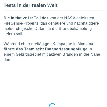
ntwicklung
Tests in der realen Welt
serung der
g
Die Initiative ist Teil des
von der NASA geleiteten
 Daten zur
FireSense-Projekts, das genauere und nachhaltigere
n Inhalten.
meteorologische Daten für die Brandbekämpfung
liefern soll.
ten und
ion durch
Während einer dreitägigen Kampagne in Montana
on
führte das Team acht Datenerfassungsflüge
in
,
einem Gebirgsgebiet mit aktiven Bränden in der Nähe
erte
durch.
d Inhalte,
on
ung und der
ce von
nforschung
icklung
serung von
.
sere 1199