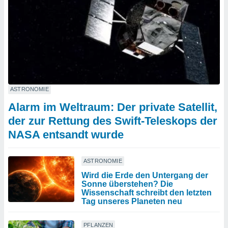
ASTRONOMIE
Alarm im Weltraum: Der private Satellit,
der zur Rettung des Swift-Teleskops der
NASA entsandt wurde
ASTRONOMIE
Wird die Erde den Untergang der
Sonne überstehen? Die
Wissenschaft schreibt den letzten
Tag unseres Planeten neu
PFLANZEN