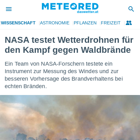
WISSENSCHAFT
ASTRONOMIE
PFLANZEN
FREIZEIT
politik
NASA testet Wetterdrohnen für
von
den Kampf gegen Waldbrände
at) wurde
uten
m
Ein Team von NASA-Forschern testete ein
llen, dass
Instrument zur Messung des Windes und zur
estellten
besseren Vorhersage des Brandverhaltens bei
nen von
tät sind.
echten Bränden.
 diese
er die
Optionen
 cookies
s adgang
gitale