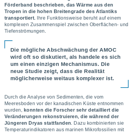
keine
Förderband beschrieben, das Wärme aus den
r
Tropen in die hohen Breitengrade des Atlantiks
analyse
transportiert.
Ihre Funktionsweise beruht auf einem
nzeige von
komplexen Zusammenspiel zwischen Oberflächen- und
der
Tiefenströmungen.
erten
erwenden,
 nicht
Die mögliche Abschwächung der AMOC
erte
wird oft so diskutiert, als handele es sich
ehen
um einen einzigen Mechanismus. Die
e können
neue Studie zeigt, dass die Realität
ation von
lehnen und
möglicherweise weitaus komplexer ist.
s
t auf
site
Durch die Analyse von Sedimenten, die vom
 indem Sie
Meeresboden vor der kanadischen Küste entnommen
altfläche
wurden,
konnten die Forscher sehr detailliert die
 klicken.
Veränderungen rekonstruieren, die während der
Zustimmung
Jüngeren Dryas stattfanden
. Dazu kombinierten sie
wir und
Temperaturindikatoren aus marinen Mikrofossilien mit
tner