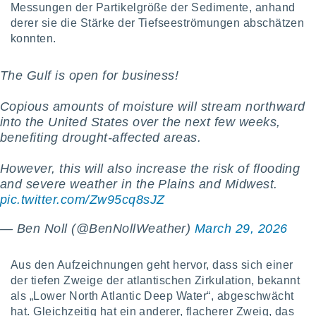
Messungen der Partikelgröße der Sedimente, anhand
indeutige
derer sie die Stärke der Tiefseeströmungen abschätzen
 oder
konnten.
en, um
ezogene
The Gulf is open for business!
Ihren
 dieser
P-Adressen
Copious amounts of moisture will stream northward
-
into the United States over the next few weeks,
 zu
benefiting drought-affected areas.
 darauf
n und diese
However, this will also increase the risk of flooding
ten. Einige
and severe weather in the Plains and Midwest.
rarbeiten
pic.twitter.com/Zw95cq8sJZ
ezogenen
icherweise
— Ben Noll (@BenNollWeather)
March 29, 2026
age eines
en
Aus den Aufzeichnungen geht hervor, dass sich einer
, dem Sie
hen
der tiefen Zweige der atlantischen Zirkulation, bekannt
 dies zu
als „Lower North Atlantic Deep Water“, abgeschwächt
 Sie Ihre
hat. Gleichzeitig hat ein anderer, flacherer Zweig, das