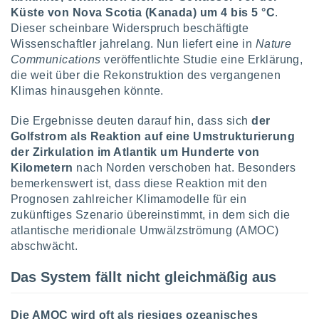
Küste von Nova Scotia (Kanada) um 4 bis 5 °C
.
Dieser scheinbare Widerspruch beschäftigte
IV,
Wissenschaftler jahrelang. Nun liefert eine in
Nature
Communications
veröffentlichte Studie eine Erklärung,
kie-
die weit über die Rekonstruktion des vergangenen
Klimas hinausgehen könnte.
er
it der
Die Ergebnisse deuten darauf hin, dass sich
der
n von
Golfstrom als Reaktion auf eine Umstrukturierung
cht
der Zirkulation im Atlantik um Hunderte von
den sind,
 weiterhin
Kilometern
nach Norden verschoben hat. Besonders
 Website
bemerkenswert ist, dass diese Reaktion mit den
t
Prognosen zahlreicher Klimamodelle für ein
 indem Sie
zukünftiges Szenario übereinstimmt, in dem sich die
ieren. In
atlantische meridionale Umwälzströmung (AMOC)
l werden
abschwächt.
über
, dass wir
s
Das System fällt nicht gleichmäßig aus
, die für die
auf der
Die AMOC wird oft als riesiges ozeanisches
twendig