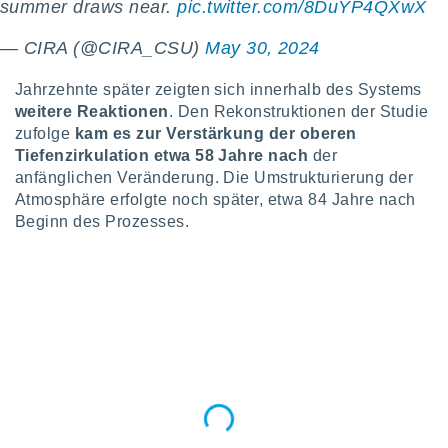
summer draws near.
pic.twitter.com/8DuYP4QXwX
ntwicklung
serung der
— CIRA (@CIRA_CSU)
May 30, 2024
g
 Daten zur
Jahrzehnte später zeigten sich innerhalb des Systems
n Inhalten.
weitere Reaktionen
. Den Rekonstruktionen der Studie
zufolge
kam es zur Verstärkung der oberen
ten und
Tiefenzirkulation
etwa 58 Jahre nach
der
ion durch
anfänglichen Veränderung. Die Umstrukturierung der
on
Atmosphäre erfolgte noch später, etwa 84 Jahre nach
,
Beginn des Prozesses.
erte
d Inhalte,
on
ung und der
ce von
nforschung
icklung
serung von
.
sere 1199