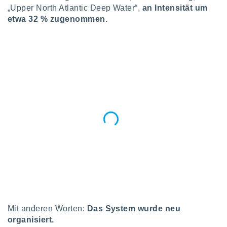
 jederzeit
„Upper North Atlantic Deep Water“,
an Intensität um
oder der
etwa 32 % zugenommen.
beitung
hen, indem
ser
f "
en
" oder
tlinie
es
gør
 under
ndlingen:
von oder
nen auf
erät,
g
 Daten zur
Mit anderen Worten:
Das System wurde neu
on
igen,
organisiert.