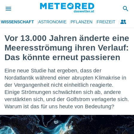
WISSENSCHAFT
ASTRONOMIE
PFLANZEN
FREIZEIT
politik
Vor 13.000 Jahren änderte eine
von
Meeresströmung ihren Verlauf:
at) wurde
uten
Das könnte erneut passieren
m
llen, dass
Eine neue Studie hat ergeben, dass der
estellten
nen von
Nordatlantik während einer abrupten Klimakrise in
tät sind.
der Vergangenheit nicht einheitlich reagierte.
 diese
Einige Strömungen schwächten sich ab, andere
er die
verstärkten sich, und der Golfstrom verlagerte sich.
Optionen
Warum ist das für uns heute von Bedeutung?
 cookies
s adgang
gitale