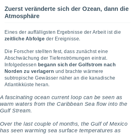
von
Zuerst veränderte sich der Ozean, dann die
erte
Atmosphäre
verwendung
n zur
Eines der auffälligsten Ergebnisse der Arbeit ist die
erter
zeitliche Abfolge
der Ereignisse.
rstellung
n zur
Die Forscher stellten fest, dass zunächst eine
ierung von
verwendung
Abschwächung der Tiefenströmungen eintrat.
n zur
Infolgedessen
begann sich der Golfstrom nach
Norden zu verlagern
und brachte wärmere
erter
subtropische Gewässer näher an die kanadische
essung der
Atlantikküste heran.
ung,
er
A fascinating ocean current loop can be seen as
ce von
warm waters from the Caribbean Sea flow into the
analyse von
n durch
Gulf Stream.
 oder
onen von
Over the last couple of months, the Gulf of Mexico
has seen warming sea surface temperatures as
nen