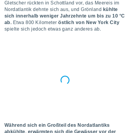
okies oder
Gletscher rückten in Schottland vor, das Meereis im
 Partner
Nordatlantik dehnte sich aus, und Grönland
kühlte
e es uns
sich
innerhalb weniger Jahrzehnte um bis zu 10 °C
n, das
ab.
Etwa 800 Kilometer
östlich von New York City
uf der
spielte sich jedoch etwas ganz anderes ab.
 verfolgen
lysieren
s Profil zu
um Ihnen
ierende
nd
erte Inhalte
. Weitere
nen finden
rer
tlinie
. Sie
e
 jederzeit
, indem Sie
altfläche
stellungen
Während sich ein Großteil des Nordatlantiks
n Rand
abkühlte, erwärmten sich die Gewässer vor der
bsite