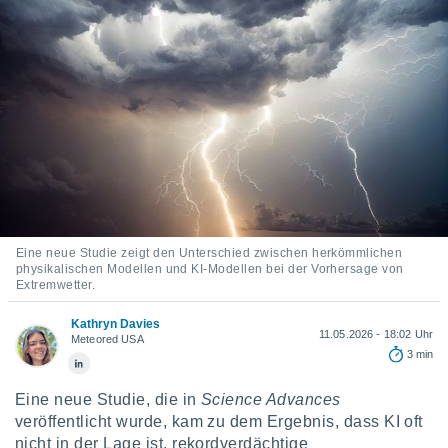
ie auf
en basiert,
Cookies
che
en
 werden,
 es uns,
AKZEPTIEREN
häft zu
UND
n und Ihnen
FORTFAHREN
hochwertige
tenlos zur
u stellen.
EINSTELLUNGEN
uf die
Eine neue Studie zeigt den Unterschied zwischen herkömmlichen
he
physikalischen Modellen und KI-Modellen bei der Vorhersage von
en und
Extremwetter.
 klicken,
 auf die
Kathryn Davies
11.05.2026 - 18:02 Uhr
greifen und
Meteored USA
3 min
er
 aller
,
Eine neue Studie, die in
Science Advances
 davon, ob
veröffentlicht wurde, kam zu dem Ergebnis, dass KI oft
 unsere
nicht in der Lage ist, rekordverdächtige