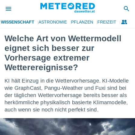
WISSENSCHAFT
ASTRONOMIE
PFLANZEN
FREIZEIT
politik
Welche Art von Wettermodell
von
eignet sich besser zur
at) wurde
uten
Vorhersage extremer
m
Wetterereignisse?
llen, dass
estellten
nen von
KI hält Einzug in die Wettervorhersage. KI-Modelle
tät sind.
wie GraphCast, Pangu-Weather und Fuxi sind bei
 diese
er die
der täglichen Wettervorhersage bereits besser als
Optionen
herkömmliche physikalisch basierte Klimamodelle,
auch wenn sie noch nicht perfekt sind.
 cookies
s adgang
gitale