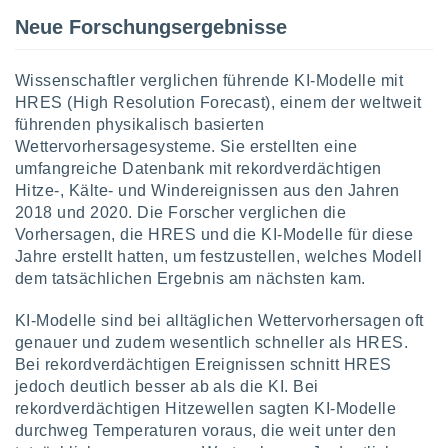
Neue Forschungsergebnisse
IV,
Wissenschaftler verglichen führende KI-Modelle mit
kie-
HRES (High Resolution Forecast), einem der weltweit
führenden physikalisch basierten
er
Wettervorhersagesysteme. Sie erstellten eine
it der
umfangreiche Datenbank mit rekordverdächtigen
n von
Hitze-, Kälte- und Windereignissen aus den Jahren
cht
2018 und 2020. Die Forscher verglichen die
den sind,
 weiterhin
Vorhersagen, die HRES und die KI-Modelle für diese
 Website
Jahre erstellt hatten, um festzustellen, welches Modell
t
dem tatsächlichen Ergebnis am nächsten kam.
 indem Sie
ieren. In
KI-Modelle sind bei alltäglichen Wettervorhersagen oft
l werden
genauer und zudem wesentlich schneller als HRES.
über
Bei rekordverdächtigen Ereignissen schnitt HRES
, dass wir
s
jedoch deutlich besser ab als die KI. Bei
, die für die
rekordverdächtigen Hitzewellen sagten KI-Modelle
auf der
durchweg Temperaturen voraus, die weit unter den
twendig