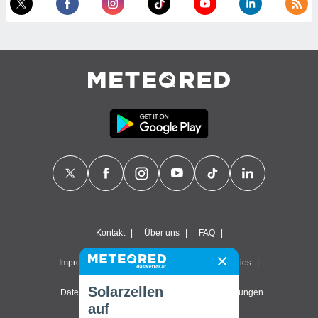
Kontakt
Über uns
FAQ
Impressum & Nutzungsbedingungen
Cookies
Solarzellen
Datenschutzerklärung
Datenschutz-Einstellungen
auf