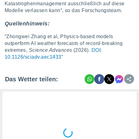
von
Katastrophenmanagement ausschließlich auf diese
Modelle verlassen kann“, so das Forschungsteam.
erte
verwendung
Quellenhinweis:
n zur
erter
“Zhongwei Zhang et al, Physics-based models
rstellung
outperform AI weather forecasts of record-breaking
n zur
extremes,
Science Advances
(2026).
DOI:
ierung von
10.1126/sciadv.aec1433
”
verwendung
n zur
erter
Das Wetter teilen:
essung der
ung,
er
ce von
analyse von
n durch
 oder
onen von
nen