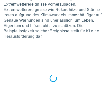
okies oder
Extremwetterereignisse vorherzusagen.
 Partner
Extremwetterereignisse wie Rekordhitze und Stürme
e es uns
treten aufgrund des Klimawandels immer häufiger auf.
n, das
uf der
Genaue Warnungen sind unerlässlich, um Leben,
 verfolgen
Eigentum und Infrastruktur zu schützen. Die
lysieren
Beispiellosigkeit solcher Ereignisse stellt für KI eine
Herausforderung dar.
s Profil zu
um Ihnen
ierende
nd
erte Inhalte
. Weitere
nen finden
rer
tlinie
. Sie
e
 jederzeit
, indem Sie
altfläche
stellungen
n Rand
bsite