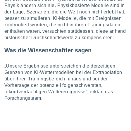
indeutige
Physik ändern sich nie. Physikbasierte Modelle sind in
 oder
der Lage, Szenarien, die die Welt noch nicht erlebt hat,
besser zu simulieren. KI-Modelle, die mit Ereignissen
en, um
konfrontiert wurden, die nicht in ihren Trainingsdaten
ezogene
enthalten waren, versuchten stattdessen, diese anhand
Ihren
historischer Durchschnittswerte zu kompensieren.
 dieser
P-Adressen
-
Was die Wissenschaftler sagen
 zu
 darauf
n und diese
„Unsere Ergebnisse unterstreichen die derzeitigen
ten. Einige
Grenzen von KI-Wettermodellen bei der Extrapolation
rarbeiten
über ihren Trainingsbereich hinaus und bei der
Vorhersage der potenziell folgenschwersten,
ezogenen
rekordverdächtigen Wetterereignisse“, erklärt das
icherweise
Forschungsteam.
age eines
en
, dem Sie
hen
 dies zu
 Sie Ihre