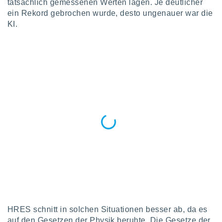
tatsächlich gemessenen Werten lagen. Je deutlicher
keine
ein Rekord gebrochen wurde, desto ungenauer war die
r
KI.
analyse
nzeige von
der
erten
erwenden,
 nicht
erte
ehen
e können
ation von
lehnen und
s
t auf
site
 indem Sie
altfläche
 klicken.
Zustimmung
HRES schnitt in solchen Situationen besser ab, da es
wir und
tner
auf den Gesetzen der Physik beruhte. Die Gesetze der