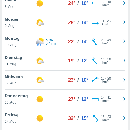
okies oder
10
-
18
24°
/
10°
km/h
8. Aug
 Partner
e es uns
n, das
Morgen
11
-
25
28°
/
14°
uf der
km/h
9. Aug
 verfolgen
lysieren
Montag
50%
23
-
49
22°
/
14°
0.4 mm
km/h
10. Aug
s Profil zu
um Ihnen
ierende
Dienstag
16
-
36
19°
/
12°
nd
km/h
11. Aug
erte Inhalte
. Weitere
Mittwoch
10
-
20
nen finden
23°
/
10°
km/h
12. Aug
rer
tlinie
. Sie
Donnerstag
e
14
-
31
27°
/
12°
km/h
 jederzeit
13. Aug
, indem Sie
altfläche
Freitag
13
-
23
stellungen
32°
/
15°
km/h
14. Aug
n Rand
bsite