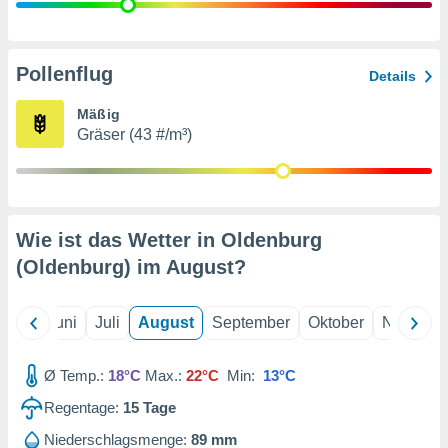
von
erte
verwendung
Pollenflug
Details
n zur
Mäßig
erter
Gräser (43 #/m³)
rstellung
n zur
ierung von
verwendung
n zur
Wie ist das Wetter in Oldenburg
erter
(Oldenburg) im
August
?
essung der
ung,
er
Mai
Juni
Juli
August
September
Oktober
Novembe
ce von
analyse von
n durch
Ø Temp.:
18°C
Max.:
22°C
Min:
13°C
 oder
onen von
Regentage:
15
Tage
nen
Niederschlagsmenge:
89 mm