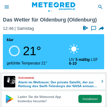
Das Wetter für Oldenburg (Oldenburg)
politik
12:46
Samstag
...
von
at) wurde
klar
uten
21°
m
llen, dass
estellten
UV
5 mäßig
LSF
nen von
gefühlte Temperatur 21°
6-10
tät sind.
 diese
er die
Astronomie
Optionen
Alarm im Weltraum: Der private Satellit, der zur
Rettung des Swift-Teleskops der NASA entsandt
wurde
 cookies
Laden Sie die Meteored-App
s adgang
Installieren
kostenlos herunter!
gitale