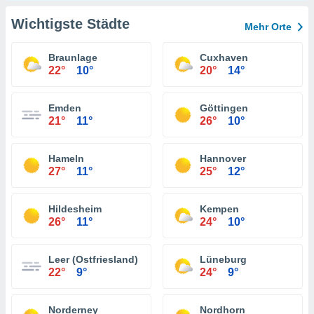
Wichtigste Städte
Mehr Orte
Braunlage
Cuxhaven
22°
10°
20°
14°
Emden
Göttingen
21°
11°
26°
10°
Hameln
Hannover
27°
11°
25°
12°
Hildesheim
Kempen
26°
11°
24°
10°
Leer (Ostfriesland)
Lüneburg
22°
9°
24°
9°
Norderney
Nordhorn