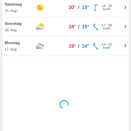
Samstag
14
-
29
30°
/
15°
km/h
15. Aug
IV,
Sonntag
17
-
38
24°
/
15°
kie-
km/h
16. Aug
er
Montag
14
-
33
19°
/
14°
it der
km/h
17. Aug
n von
cht
den sind,
 weiterhin
 Website
t
 indem Sie
ieren. In
l werden
über
, dass wir
s
, die für die
auf der
twendig