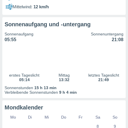
ntwicklung
Mittelwind:
12 km/h
serung der
g
Sonnenaufgang und -untergang
 Daten zur
n Inhalten.
Sonnenaufgang
Sonnenuntergang
05:55
21:08
ten und
ion durch
on
,
erte
d Inhalte,
erstes Tageslicht
Mittag
letztes Tageslicht
on
05:14
13:32
21:49
ung und der
ce von
Sonnenstunden
15 h 13 min
Verbleibende Sonnenstunden
9 h 4 min
nforschung
icklung
Mondkalender
serung von
.
Mo
Di
Mi
Do
Fr
Sa
So
sere 1199
8
9