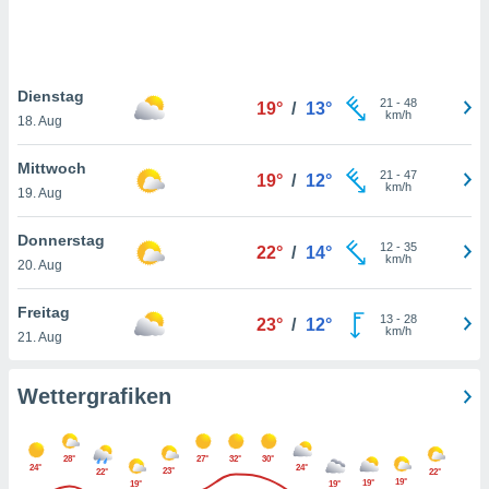
keine
r
analyse
nzeige von
Dienstag
der
21
-
48
19°
/
13°
km/h
erten
18. Aug
erwenden,
Mittwoch
21
-
47
19°
/
12°
 nicht
km/h
19. Aug
erte
ehen
Donnerstag
e können
12
-
35
22°
/
14°
km/h
ation von
20. Aug
lehnen und
s
Freitag
13
-
28
23°
/
12°
t auf
km/h
21. Aug
site
 indem Sie
altfläche
Wettergrafiken
 klicken.
Zustimmung
28°
27°
32°
30°
wir und
24°
24°
23°
22°
22°
tner
19°
19°
19°
19°