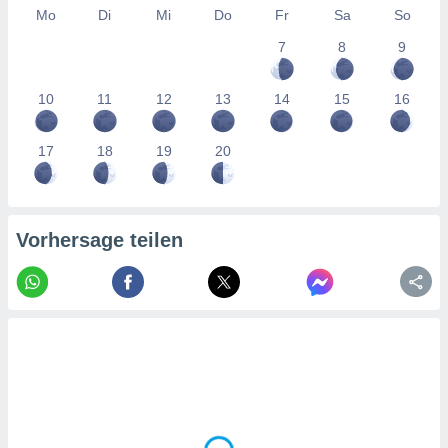
tner
Mo
Di
Mi
Do
Fr
Sa
So
7
8
9
10
11
12
13
14
15
16
17
18
19
20
Vorhersage teilen