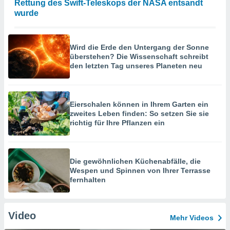
Rettung des Swift-Teleskops der NASA entsandt
wurde
Wird die Erde den Untergang der Sonne
überstehen? Die Wissenschaft schreibt
den letzten Tag unseres Planeten neu
Eierschalen können in Ihrem Garten ein
zweites Leben finden: So setzen Sie sie
richtig für Ihre Pflanzen ein
Die gewöhnlichen Küchenabfälle, die
Wespen und Spinnen von Ihrer Terrasse
fernhalten
Video
Mehr Videos