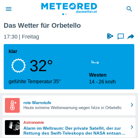
Das Wetter für Orbetello
politik
17:30
Freitag
...
von
at) wurde
klar
uten
32°
m
llen, dass
estellten
Westen
nen von
gefühlte Temperatur 35°
14
26 km/h
tät sind.
 diese
er die
Optionen
rote Warnstufe
Heute extreme Wetterwarnung wegen hitze in Orbetello
 cookies
Astronomie
s adgang
Alarm im Weltraum: Der private Satellit, der zur
Rettung des Swift-Teleskops der NASA entsandt
gitale