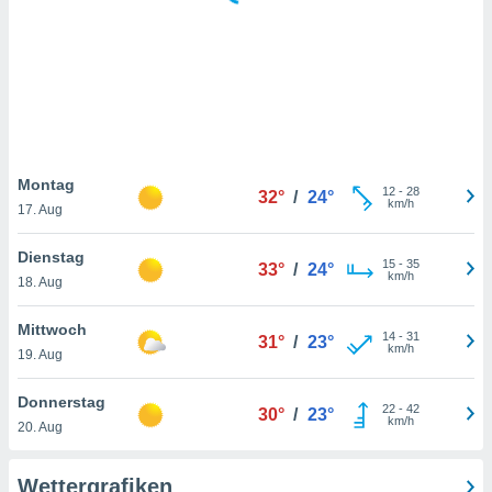
keine
r
analyse
nzeige von
der
erten
erwenden,
 nicht
Montag
12
-
28
32°
/
24°
erte
km/h
17. Aug
ehen
e können
Dienstag
15
-
35
ation von
33°
/
24°
km/h
18. Aug
lehnen und
s
t auf
Mittwoch
14
-
31
31°
/
23°
site
km/h
19. Aug
 indem Sie
altfläche
Donnerstag
22
-
42
 klicken.
30°
/
23°
km/h
20. Aug
Zustimmung
wir und
Wettergrafiken
tner