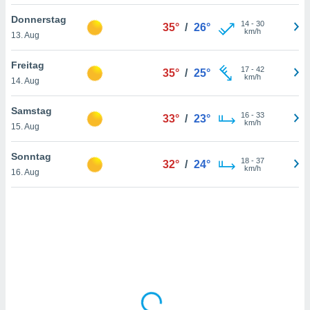
Donnerstag
14
-
30
35°
/
26°
km/h
13. Aug
IV,
kie-
Freitag
17
-
42
35°
/
25°
km/h
14. Aug
er
it der
Samstag
16
-
33
33°
/
23°
n von
km/h
15. Aug
cht
den sind,
Sonntag
18
-
37
 weiterhin
32°
/
24°
km/h
16. Aug
 Website
t
 indem Sie
ieren. In
l werden
über
, dass wir
s
, die für die
auf der
twendig