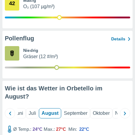
Mäßig
von
42
O₃ (107 µg/m³)
erte
verwendung
n zur
erter
Pollenflug
Details
rstellung
n zur
Niedrig
ierung von
Gräser (12 #/m³)
verwendung
n zur
erter
essung der
ung,
Wie ist das Wetter in Orbetello im
er
August
?
ce von
analyse von
n durch
Mai
Juni
Juli
August
September
Oktober
Novembe
 oder
onen von
Ø Temp.:
24°C
Max.:
27°C
Min:
22°C
nen