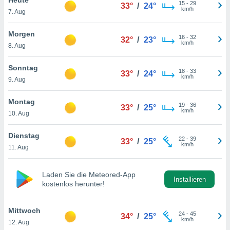
okies oder
15
-
29
33°
/
24°
km/h
7. Aug
 Partner
e es uns
n, das
Morgen
16
-
32
32°
/
23°
uf der
km/h
8. Aug
 verfolgen
lysieren
Sonntag
18
-
33
33°
/
24°
km/h
9. Aug
s Profil zu
um Ihnen
ierende
Montag
19
-
36
33°
/
25°
nd
km/h
10. Aug
erte Inhalte
. Weitere
Dienstag
22
-
39
nen finden
33°
/
25°
km/h
11. Aug
rer
tlinie
. Sie
e
Laden Sie die Meteored-App
 jederzeit
Installieren
kostenlos herunter!
, indem Sie
altfläche
stellungen
Mittwoch
24
-
45
34°
/
25°
n Rand
km/h
12. Aug
bsite