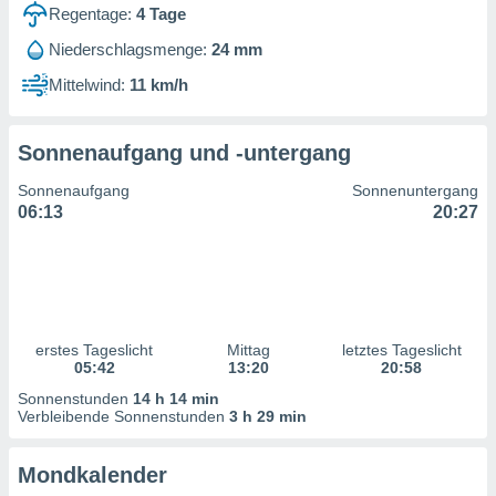
ntwicklung
Regentage:
4
Tage
serung der
Niederschlagsmenge:
24 mm
g
Mittelwind:
11 km/h
 Daten zur
n Inhalten.
Sonnenaufgang und -untergang
ten und
Sonnenaufgang
Sonnenuntergang
ion durch
06:13
20:27
on
,
erte
d Inhalte,
on
ung und der
ce von
erstes Tageslicht
Mittag
letztes Tageslicht
05:42
13:20
20:58
nforschung
Sonnenstunden
14 h 14 min
icklung
Verbleibende Sonnenstunden
3 h 29 min
serung von
.
Mondkalender
sere 1199