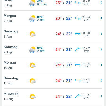
40%
okies oder
37
-
52
23°
/
21°
0.5 mm
km/h
6. Aug
 Partner
e es uns
n, das
Morgen
80%
39
-
54
23°
/
22°
uf der
2 mm
km/h
7. Aug
 verfolgen
lysieren
Samstag
33
-
46
24°
/
22°
km/h
8. Aug
s Profil zu
um Ihnen
ierende
Sonntag
80%
16
-
25
24°
/
21°
nd
2 mm
km/h
9. Aug
erte Inhalte
. Weitere
Montag
18
-
26
nen finden
24°
/
21°
km/h
10. Aug
rer
tlinie
. Sie
Dienstag
e
14
-
20
24°
/
21°
km/h
 jederzeit
11. Aug
, indem Sie
altfläche
Mittwoch
13
-
20
stellungen
24°
/
22°
km/h
12. Aug
n Rand
bsite