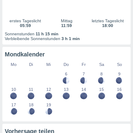
ntwicklung
serung der
g
erstes Tageslicht
Mittag
letztes Tageslicht
 Daten zur
05:59
11:59
18:00
n Inhalten.
Sonnenstunden
11 h 15 min
Verbleibende Sonnenstunden
3 h 1 min
ten und
ion durch
Mondkalender
on
,
Mo
Di
Mi
Do
Fr
Sa
So
erte
6
7
8
9
d Inhalte,
on
ung und der
10
11
12
13
14
15
16
ce von
nforschung
17
18
19
icklung
serung von
.
sere 1199
Vorhersage teilen