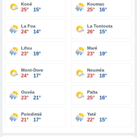
Koné
Koumac
25°
15°
25°
16°
La Foa
La Tontouta
24°
14°
26°
15°
Lifou
Maré
23°
19°
23°
19°
Mont-Dore
Nouméa
24°
17°
23°
18°
Ouvéa
Païta
23°
21°
25°
16°
Poindimié
Yaté
21°
17°
22°
15°