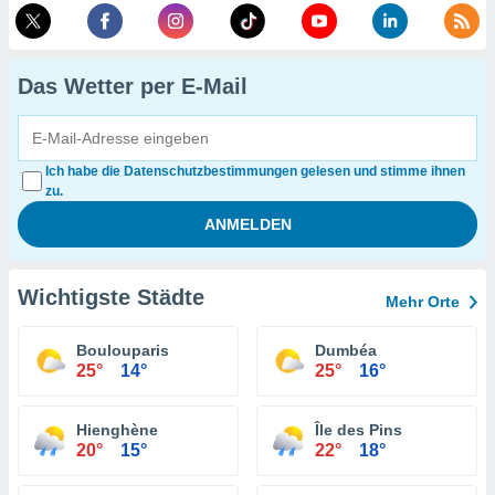
Das Wetter per E-Mail
Ich habe die Datenschutzbestimmungen gelesen und stimme ihnen
zu.
Wichtigste Städte
Mehr Orte
Boulouparis
Dumbéa
25°
14°
25°
16°
Hienghène
Île des Pins
20°
15°
22°
18°