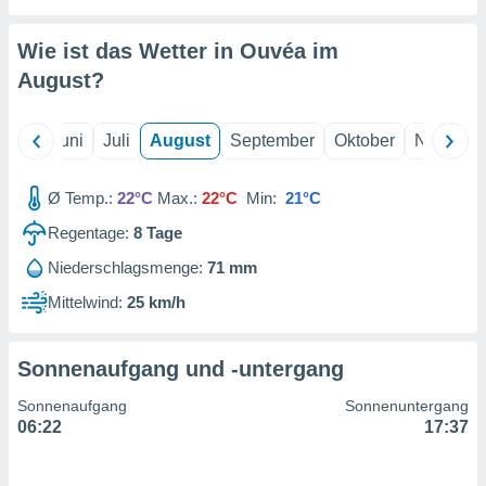
von
erte
Wie ist das Wetter in Ouvéa im
verwendung
August
?
n zur
erter
Mai
Juni
Juli
August
September
Oktober
Novembe
rstellung
n zur
ierung von
Ø Temp.:
22°C
Max.:
22°C
Min:
21°C
verwendung
n zur
Regentage:
8
Tage
Niederschlagsmenge:
71 mm
erter
essung der
Mittelwind:
25 km/h
ung,
er
ce von
Sonnenaufgang und -untergang
analyse von
n durch
Sonnenaufgang
Sonnenuntergang
 oder
06:22
17:37
onen von
nen