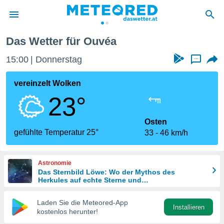
éa
Das Wetter für Ouvéa
politik
15:00
Donnerstag
...
von
at) wurde
vereinzelt Wolken
uten
23°
m
llen, dass
estellten
Osten
nen von
gefühlte Temperatur 25°
33
46 km/h
tät sind.
 diese
er die
Astronomie
Optionen
Das Sternbild Löwe: Wo der Mythos des
Herkules auf echte Sterne und
Meteoritenschauer trifft
 cookies
Laden Sie die Meteored-App
s adgang
Installieren
kostenlos herunter!
gitale