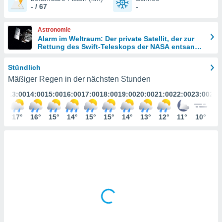
ie auf
- / 67
-
en basiert,
Cookies
Astronomie
che
Alarm im Weltraum: Der private Satellit, der zur
en
Rettung des Swift-Teleskops der NASA entsandt
 werden,
wurde
 es uns,
AKZEPTIEREN
Stündlich
häft zu
UND
n und Ihnen
Mäßiger Regen in der nächsten Stunden
FORTFAHREN
hochwertige
:00
13:00
14:00
15:00
16:00
17:00
18:00
19:00
20:00
21:00
22:00
23:00
24:
tenlos zur
u stellen.
EINSTELLUNGEN
7°
17°
16°
15°
14°
15°
15°
14°
13°
12°
11°
10°
10
uf die
he
en und
 klicken,
 auf die
greifen und
er
 aller
,
 davon, ob
 unsere