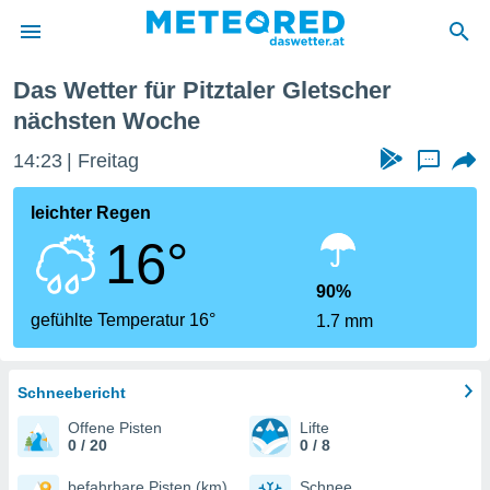
Das Wetter für Pitztaler Gletscher
politik
nächsten Woche
von
14:23
Freitag
...
at) wurde
uten
leichter Regen
m
llen, dass
16°
estellten
nen von
90%
tät sind.
gefühlte Temperatur 16°
 diese
1.7 mm
er die
Optionen
Schneebericht
 cookies
Offene Pisten
Lifte
0 / 20
0 / 8
s adgang
gitale
befahrbare Pisten (km)
Schnee