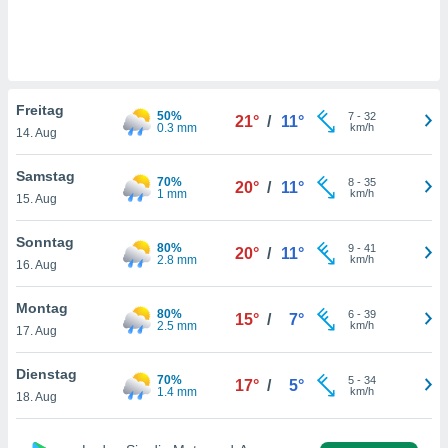
okies oder
 Partner
e es uns
n, das
uf der
 verfolgen
Freitag
50%
7
-
32
21°
/
11°
lysieren
0.3 mm
km/h
14. Aug
s Profil zu
Samstag
um Ihnen
70%
8
-
35
20°
/
11°
1 mm
km/h
ierende
15. Aug
nd
erte Inhalte
Sonntag
80%
9
-
41
20°
/
11°
. Weitere
2.8 mm
km/h
16. Aug
nen finden
rer
Montag
tlinie
. Sie
80%
6
-
39
15°
/
7°
2.5 mm
km/h
e
17. Aug
 jederzeit
, indem Sie
Dienstag
70%
5
-
34
17°
/
5°
altfläche
1.4 mm
km/h
18. Aug
stellungen
n Rand
bsite