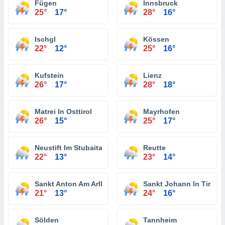
Fügen
Innsbruck
25°
17°
28°
16°
Ischgl
Kössen
22°
12°
25°
16°
Kufstein
Lienz
26°
17°
28°
18°
Matrei In Osttirol
Mayrhofen
26°
15°
25°
17°
Neustift Im Stubaital
Reutte
22°
13°
23°
14°
Sankt Anton Am Arlberg
Sankt Johann In Tirol
21°
13°
24°
16°
Sölden
Tannheim