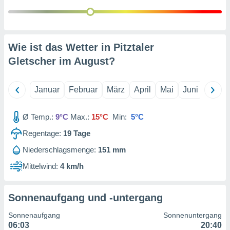
 jederzeit
oder der
beitung
hen, indem
ser
Wie ist das Wetter in Pitztaler
f "
Gletscher im
August
?
en
" oder
tlinie
Januar
Februar
März
April
Mai
Juni
Juli
es
Ø Temp.:
9°C
Max.:
15°C
Min:
5°C
gør
 under
Regentage:
19
Tage
ndlingen:
Niederschlagsmenge:
151 mm
von oder
Mittelwind:
4 km/h
nen auf
erät,
g
Sonnenaufgang und -untergang
 Daten zur
on
Sonnenaufgang
Sonnenuntergang
igen,
06:03
20:40