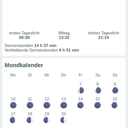
von
erte
verwendung
n zur
erstes Tageslicht
Mittag
letztes Tageslicht
erter
05:28
13:22
21:14
rstellung
n zur
Sonnenstunden
14 h 37 min
ierung von
Verbleibende Sonnenstunden
6 h 51 min
verwendung
n zur
Mondkalender
erter
Mo
Di
Mi
Do
Fr
Sa
So
essung der
ung,
7
8
9
er
ce von
analyse von
10
11
12
13
14
15
16
n durch
 oder
17
18
19
20
onen von
nen