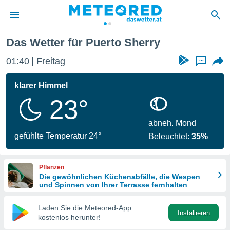
y
Das Wetter für Puerto Sherry
politik
01:40
Freitag
...
von
at) wurde
klarer Himmel
uten
23°
m
llen, dass
estellten
abneh. Mond
nen von
gefühlte Temperatur 24°
Beleuchtet:
35%
tät sind.
 diese
er die
Pflanzen
Optionen
Die gewöhnlichen Küchenabfälle, die Wespen
und Spinnen von Ihrer Terrasse fernhalten
 cookies
Laden Sie die Meteored-App
s adgang
Installieren
kostenlos herunter!
gitale