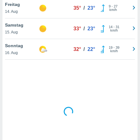
Freitag
9
-
27
35°
/
23°
km/h
14. Aug
IV,
Samstag
14
-
31
33°
/
23°
kie-
km/h
15. Aug
er
Sonntag
19
-
39
32°
/
22°
it der
km/h
16. Aug
n von
cht
den sind,
 weiterhin
 Website
t
 indem Sie
ieren. In
l werden
über
, dass wir
s
, die für die
auf der
twendig