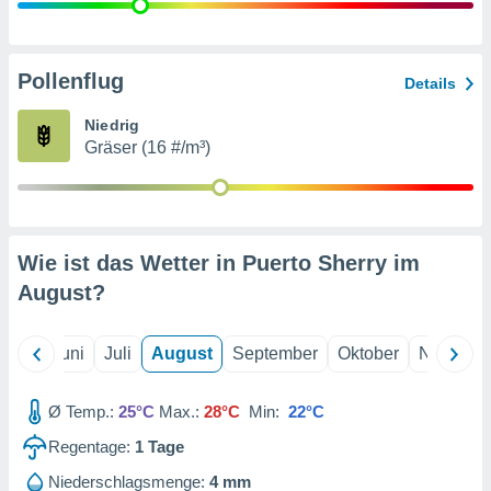
von
erte
verwendung
Pollenflug
Details
n zur
Niedrig
erter
Gräser (16 #/m³)
rstellung
n zur
ierung von
verwendung
n zur
Wie ist das Wetter in Puerto Sherry im
erter
August
?
essung der
ung,
er
Mai
Juni
Juli
August
September
Oktober
Novembe
ce von
analyse von
n durch
Ø Temp.:
25°C
Max.:
28°C
Min:
22°C
 oder
onen von
Regentage:
1
Tage
nen
Niederschlagsmenge:
4 mm