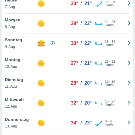
okies oder
14
-
28
30°
/
21°
km/h
7. Aug
 Partner
e es uns
n, das
Morgen
14
-
28
29°
/
22°
uf der
km/h
8. Aug
 verfolgen
lysieren
Sonntag
18
-
34
30°
/
22°
km/h
9. Aug
s Profil zu
um Ihnen
ierende
Montag
16
-
32
27°
/
21°
nd
km/h
10. Aug
erte Inhalte
. Weitere
Dienstag
12
-
26
nen finden
28°
/
20°
km/h
11. Aug
rer
tlinie
. Sie
Mittwoch
e
10
-
27
32°
/
20°
km/h
 jederzeit
12. Aug
, indem Sie
altfläche
Donnerstag
8
-
28
stellungen
34°
/
23°
km/h
13. Aug
n Rand
bsite