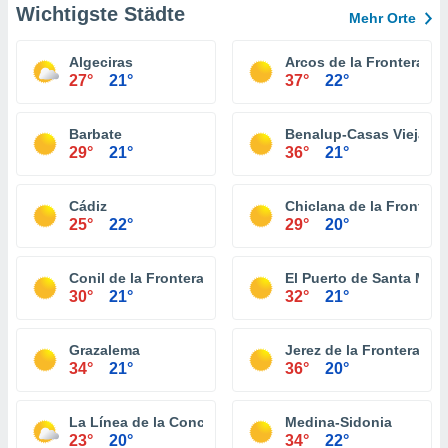
Wichtigste Städte
Mehr Orte
Algeciras
Arcos de la Frontera
27°
21°
37°
22°
Barbate
Benalup-Casas Viejas
29°
21°
36°
21°
Cádiz
Chiclana de la Frontera
25°
22°
29°
20°
Conil de la Frontera
El Puerto de Santa Marí
30°
21°
32°
21°
Grazalema
Jerez de la Frontera
34°
21°
36°
20°
La Línea de la Concepción
Medina-Sidonia
23°
20°
34°
22°