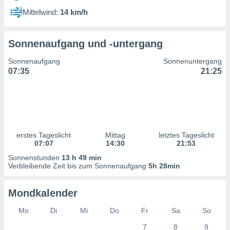
ntwicklung
Mittelwind:
14 km/h
serung der
g
Sonnenaufgang und -untergang
 Daten zur
n Inhalten.
Sonnenaufgang
Sonnenuntergang
07:35
21:25
ten und
ion durch
on
,
erte
d Inhalte,
erstes Tageslicht
Mittag
letztes Tageslicht
on
07:07
14:30
21:53
ung und der
ce von
Sonnenstunden
13 h 49 min
Verbleibende Zeit bis zum Sonnenaufgang
5h 28min
nforschung
icklung
Mondkalender
serung von
.
Mo
Di
Mi
Do
Fr
Sa
So
sere 1199
7
8
9