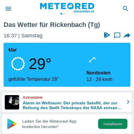
Das Wetter für Rickenbach (Tg)
politik
16:37
Samstag
...
von
at) wurde
klar
uten
29°
m
llen, dass
estellten
Nordosten
nen von
gefühlte Temperatur 28°
12
29 km/h
tät sind.
 diese
er die
Astronomie
Optionen
Alarm im Weltraum: Der private Satellit, der zur
Rettung des Swift-Teleskops der NASA entsandt
wurde
 cookies
Laden Sie die Meteored-App
s adgang
Installieren
kostenlos herunter!
gitale