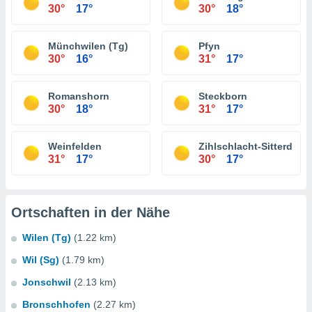
30°
17°
30°
18°
Münchwilen (Tg)
Pfyn
30°
16°
31°
17°
Romanshorn
Steckborn
30°
18°
31°
17°
Weinfelden
Zihlschlacht-Sitterdorf
31°
17°
30°
17°
Ortschaften in der Nähe
Wilen (Tg)
(1.22 km)
Wil (Sg)
(1.79 km)
Jonschwil
(2.13 km)
Bronschhofen
(2.27 km)