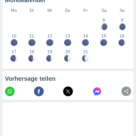
Mondkalender
tner
Mo
Di
Mi
Do
Fr
Sa
So
8
9
10
11
12
13
14
15
16
17
18
19
20
21
Vorhersage teilen