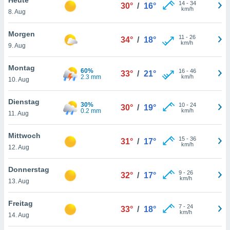
okies oder
14
-
34
30°
/
16°
km/h
8. Aug
 Partner
e es uns
n, das
Morgen
11
-
26
34°
/
18°
uf der
km/h
9. Aug
 verfolgen
lysieren
Montag
60%
16
-
46
33°
/
21°
2.3 mm
km/h
10. Aug
s Profil zu
um Ihnen
ierende
Dienstag
30%
10
-
24
30°
/
19°
nd
0.2 mm
km/h
11. Aug
erte Inhalte
. Weitere
Mittwoch
15
-
36
nen finden
31°
/
17°
km/h
12. Aug
rer
tlinie
. Sie
Donnerstag
e
9
-
26
32°
/
17°
km/h
 jederzeit
13. Aug
, indem Sie
altfläche
Freitag
7
-
24
stellungen
33°
/
18°
km/h
14. Aug
n Rand
bsite