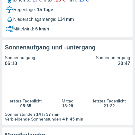
ntwicklung
serung der
Regentage:
15
Tage
Niederschlagsmenge:
134 mm
g
 Daten zur
Mittelwind:
6 km/h
n Inhalten.
Sonnenaufgang und -untergang
ten und
ion durch
Sonnenaufgang
Sonnenuntergang
on
06:10
20:47
,
erte
d Inhalte,
on
ung und der
ce von
erstes Tageslicht
Mittag
letztes Tageslicht
nforschung
05:35
13:29
21:22
icklung
Sonnenstunden
14 h 37 min
serung von
Verbleibende Sonnenstunden
4 h 45 min
.
sere 1199