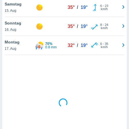
Samstag
6
-
23
35°
/
19°
km/h
15. Aug
IV,
Sonntag
8
-
24
35°
/
19°
kie-
km/h
16. Aug
er
Montag
70%
6
-
35
32°
/
19°
it der
0.8 mm
km/h
17. Aug
n von
cht
den sind,
 weiterhin
 Website
t
 indem Sie
ieren. In
l werden
über
, dass wir
s
, die für die
auf der
twendig