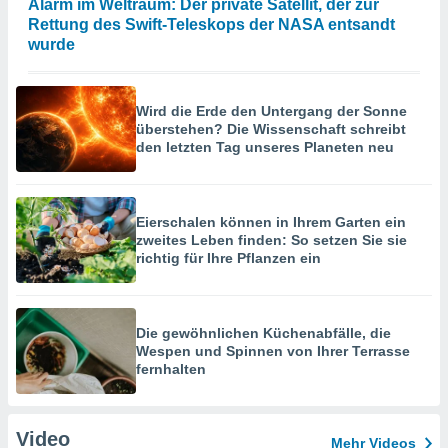
Alarm im Weltraum: Der private Satellit, der zur
Rettung des Swift-Teleskops der NASA entsandt
wurde
Wird die Erde den Untergang der Sonne
überstehen? Die Wissenschaft schreibt
den letzten Tag unseres Planeten neu
Eierschalen können in Ihrem Garten ein
zweites Leben finden: So setzen Sie sie
richtig für Ihre Pflanzen ein
Die gewöhnlichen Küchenabfälle, die
Wespen und Spinnen von Ihrer Terrasse
fernhalten
Video
Mehr Videos