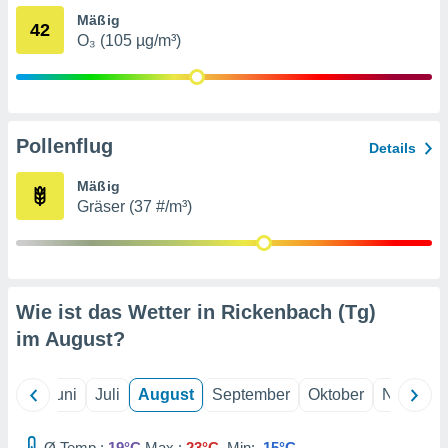
von
Mäßig
42
erte
O₃ (105 µg/m³)
verwendung
n zur
erter
rstellung
Pollenflug
Details
n zur
ierung von
Mäßig
verwendung
Gräser (37 #/m³)
n zur
erter
essung der
ung,
er
Wie ist das Wetter in Rickenbach (Tg)
ce von
im
August
?
analyse von
n durch
 oder
Mai
Juni
Juli
August
September
Oktober
Novembe
onen von
nen
Ø Temp.:
19°C
Max.:
23°C
Min:
15°C