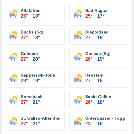
Altstätten
Bad Ragaz
26°
18°
25°
17°
Buchs (Sg)
Diepoldsau
21°
13°
27°
18°
Goldach
Gossau (Sg)
27°
20°
28°
19°
Rapperswil-Jona
Rebstein
29°
19°
27°
18°
Rorschach
Sankt Gallen
27°
21°
26°
18°
St. Gallen-Altenrhein
Unterwasser - Toggenb
27°
21°
23°
16°