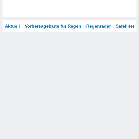
Aktuell
Vorhersagekarte für Regen
Regenradar
Satelliten