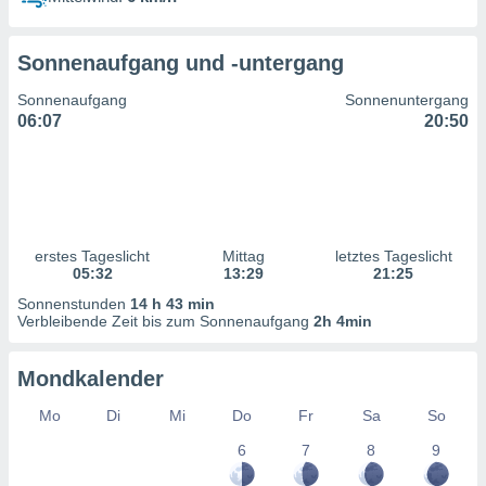
ntwicklung
serung der
Sonnenaufgang und -untergang
g
 Daten zur
Sonnenaufgang
Sonnenuntergang
n Inhalten.
06:07
20:50
ten und
ion durch
on
,
erte
erstes Tageslicht
Mittag
letztes Tageslicht
d Inhalte,
05:32
13:29
21:25
on
Sonnenstunden
14 h 43 min
ung und der
Verbleibende Zeit bis zum Sonnenaufgang
2h 4min
ce von
nforschung
Mondkalender
icklung
serung von
Mo
Di
Mi
Do
Fr
Sa
So
.
6
7
8
9
sere 1199