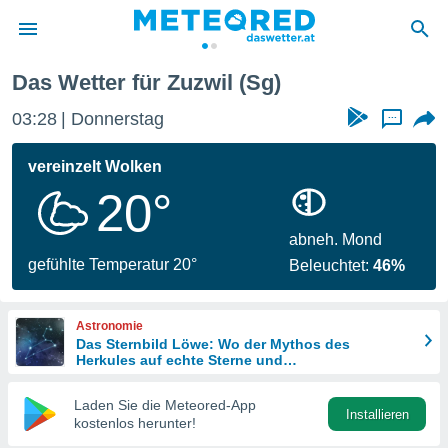
Das Wetter für Zuzwil (Sg)
politik
03:28
Donnerstag
...
von
at) wurde
vereinzelt Wolken
uten
20°
m
llen, dass
estellten
abneh. Mond
nen von
gefühlte Temperatur 20°
Beleuchtet:
46%
tät sind.
 diese
er die
Astronomie
Optionen
Das Sternbild Löwe: Wo der Mythos des
Herkules auf echte Sterne und
Meteoritenschauer trifft
 cookies
Laden Sie die Meteored-App
s adgang
Installieren
kostenlos herunter!
gitale