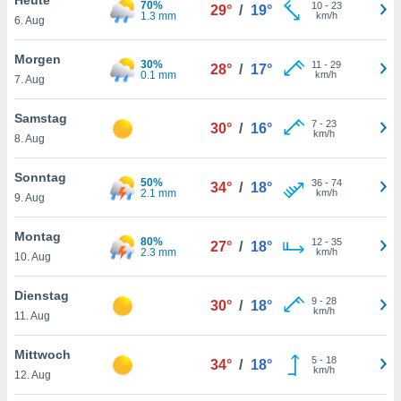
70%
okies oder
10
-
23
29°
/
19°
1.3 mm
km/h
6. Aug
 Partner
e es uns
n, das
Morgen
30%
11
-
29
28°
/
17°
uf der
0.1 mm
km/h
7. Aug
 verfolgen
lysieren
Samstag
7
-
23
30°
/
16°
km/h
8. Aug
s Profil zu
um Ihnen
ierende
Sonntag
50%
36
-
74
34°
/
18°
nd
2.1 mm
km/h
9. Aug
erte Inhalte
. Weitere
Montag
80%
12
-
35
nen finden
27°
/
18°
2.3 mm
km/h
10. Aug
rer
tlinie
. Sie
Dienstag
e
9
-
28
30°
/
18°
km/h
 jederzeit
11. Aug
, indem Sie
altfläche
Mittwoch
5
-
18
stellungen
34°
/
18°
km/h
12. Aug
n Rand
bsite