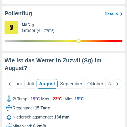
von
erte
Pollenflug
Details
verwendung
n zur
Mäßig
Gräser (41 #/m³)
erter
rstellung
n zur
ierung von
verwendung
Wie ist das Wetter in Zuzwil (Sg) im
n zur
August
?
erter
essung der
ung,
Mai
Juni
Juli
August
September
Oktober
Novembe
er
ce von
analyse von
Ø Temp.:
19°C
Max.:
23°C
Min:
15°C
n durch
Regentage:
15
Tage
 oder
onen von
Niederschlagsmenge:
134 mm
nen
Mittelwind:
6 km/h