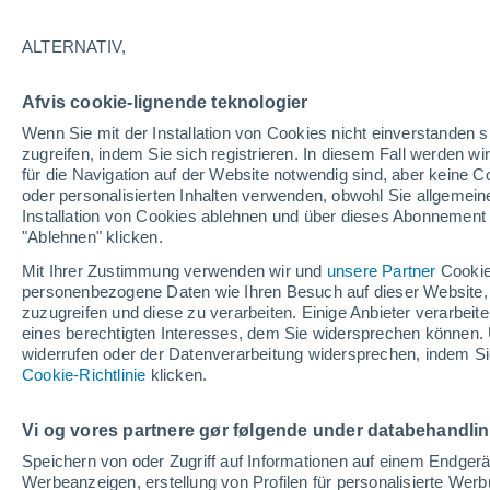
28°
ALTERNATIV,
30%
Afvis cookie-lignende teknologier
gefühlte Temperatur 31°
0.3 mm
Wenn Sie mit der Installation von Cookies nicht einverstanden s
zugreifen, indem Sie sich registrieren. In diesem Fall werden wir
für die Navigation auf der Website notwendig sind, aber keine
oder personalisierten Inhalten verwenden, obwohl Sie allgemein
Astronomie
Installation von Cookies ablehnen und über dieses Abonnement a
Alarm im Weltraum: Der private Satellit, der z
Rettung des Swift-Teleskops der NASA entsan
"Ablehnen" klicken.
wurde
Mit Ihrer Zustimmung verwenden wir und
unsere Partner
Cookie
Wetter 1 - 7 Tage
Aktuell
Vorhersagekarte für Rege
personenbezogene Daten wie Ihren Besuch auf dieser Website,
zuzugreifen und diese zu verarbeiten. Einige Anbieter verarbe
eines berechtigten Interesses, dem Sie widersprechen können. 
widerrufen oder der Datenverarbeitung widersprechen, indem Sie
Morgen
Montag
D
Cookie-Richtlinie
Heute
klicken.
9. Aug
10. Aug
8. Aug
Vi og vores partnere gør følgende under databehandli
Speichern von oder Zugriff auf Informationen auf einem Endger
Werbeanzeigen, erstellung von Profilen für personalisierte Wer
70%
50%
90%