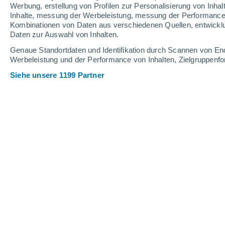
4.7 mm
0.2 mm
8.1 mm
Werbung, erstellung von Profilen zur Personalisierung von Inhal
Inhalte, messung der Werbeleistung, messung der Performance v
29°
/
26°
30°
/
27°
30°
/
25°
Kombinationen von Daten aus verschiedenen Quellen, entwickl
Daten zur Auswahl von Inhalten.
22
-
38
km/h
20
-
34
km/h
20
26
-
46
km/h
Genaue Standortdaten und Identifikation durch Scannen von En
Werbeleistung und der Performance von Inhalten, Zielgruppen
Siehe unsere 1199 Partner
Das Wetter für Sainte-Anne Heute
, 8
leichter Regen
30%
28°
08:00
0.3 mm
gefühlte T.
31°
leichter Regen
30%
28°
09:00
0.2 mm
gefühlte T.
32°
leichter Regen
30%
29°
10:00
0.4 mm
gefühlte T.
33°
leichter Regen
40%
29°
11:00
0.3 mm
gefühlte T.
33°