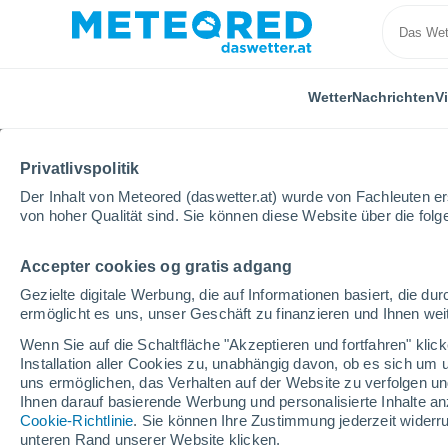
Wetter
Nachrichten
V
Privatlivspolitik
Der Inhalt von Meteored (daswetter.at) wurde von Fachleuten erst
von hoher Qualität sind. Sie können diese Website über die fol
Accepter cookies og gratis adgang
Home
Frankreich
Region Übersee
Martinique
Gezielte digitale Werbung, die auf Informationen basiert, die 
ermöglicht es uns, unser Geschäft zu finanzieren und Ihnen weit
Das Wetter für Sainte-
Wenn Sie auf die Schaltfläche "Akzeptieren und fortfahren" kli
Installation aller Cookies zu, unabhängig davon, ob es sich um 
07:41
Samstag
uns ermöglichen, das Verhalten auf der Website zu verfolgen und
Ihnen darauf basierende Werbung und personalisierte Inhalte an
Cookie-Richtlinie
. Sie können Ihre Zustimmung jederzeit widerru
leichter Regen
unteren Rand unserer Website klicken.