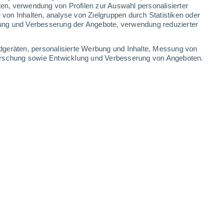
0.9 mm
6.8 mm
0.5 mm
2.8 mm
ten, verwendung von Profilen zur Auswahl personalisierter
on Inhalten, analyse von Zielgruppen durch Statistiken oder
30°
/
26°
29°
/
24°
30°
/
26°
30°
/
25°
ung und Verbesserung der Angebote, verwendung reduzierter
-
35
km/h
24
-
45
km/h
32
-
55
km/h
32
-
57
km/h
dgeräten, personalisierte Werbung und Inhalte, Messung von
forschung sowie Entwicklung und Verbesserung von Angeboten.
. August
Osten
2 niedrig
24
-
39 km/h
LSF:
nein
Osten
4 mäßig
21
-
41 km/h
LSF:
6-10
Osten
6 hoch
22
-
40 km/h
LSF:
15-25
Osten
8 sehr hoch!
23
-
40 km/h
LSF:
25-50