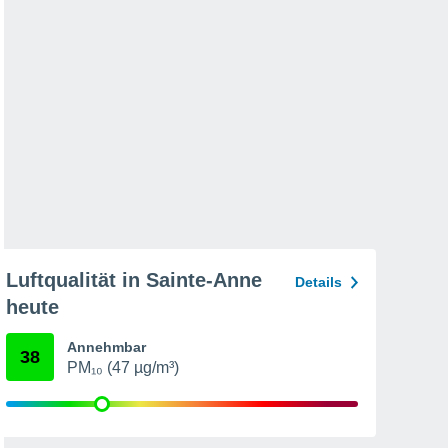
Luftqualität in Sainte-Anne
Details
heute
Annehmbar
38
PM₁₀ (47 µg/m³)