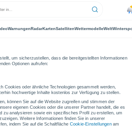
ideo
Warnungen
Radar
Karten
Satelliten
Wettermodelle
Welt
Winterspo
ellt, um sicherzustellen, dass die bereitgestellten Informationen
genden Optionen aufrufen:
Sainte-Anne
durch Cookies oder ähnliche Technologien gesammelt werden,
erhin hochwertige Inhalte kostenlos zur Verfügung zu stellen.
Anne (Martinique)
cken, können Sie auf die Website zugreifen und stimmen der
unsere eigenen Cookies oder die unserer Partner handelt, die es
...
 zu analysieren sowie ein spezifisches Profil zu erstellen, um
zuzeigen. Weitere Informationen finden Sie in unserer
Stündlich
fen, indem Sie auf die Schaltfläche
Cookie-Einstellungen
am
Leichter Regen in den nächsten
Stunden