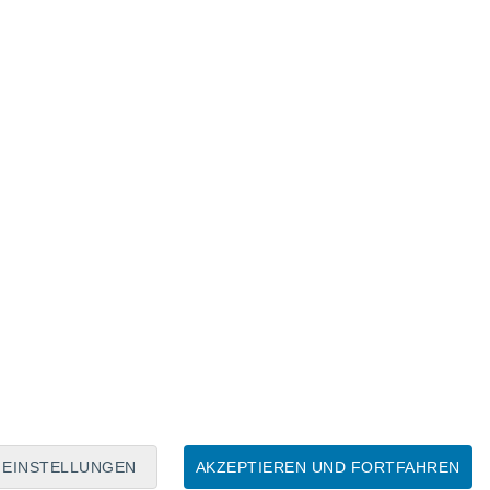
Mondkalender
Mo
Di
Mi
Do
Fr
Sa
So
8
9
10
11
12
13
14
15
16
17
18
19
20
21
EINSTELLUNGEN
AKZEPTIEREN UND FORTFAHREN