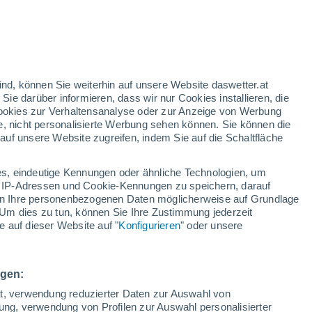
ind, können Sie weiterhin auf unsere Website daswetter.at
 Sie darüber informieren, dass wir nur Cookies installieren, die
 Cookies zur Verhaltensanalyse oder zur Anzeige von Werbung
e, nicht personalisierte Werbung sehen können. Sie können die
uf unsere Website zugreifen, indem Sie auf die Schaltfläche
ur
dt
s, eindeutige Kennungen oder ähnliche Technologien, um
n
Regenradar
Satelliten
Wettermodelle
 IP-Adressen und Cookie-Kennungen zu speichern, darauf
iten Ihre personenbezogenen Daten möglicherweise auf Grundlage
Um dies zu tun, können Sie Ihre Zustimmung jederzeit
 auf dieser Website auf "
Konfigurieren
" oder unsere
ienstag
Mittwoch
Donnerstag
Freitag
11. Aug
12. Aug
13. Aug
14. Aug
ngen:
ät, verwendung reduzierter Daten zur Auswahl von
bung, verwendung von Profilen zur Auswahl personalisierter
70%
80%
70%
80%