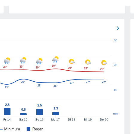
30
20
30°
30°
30°
30°
30°
29°
29°
27°
27°
27°
27°
26°
26°
25°
10
2.8
2.5
1.3
0.8
mm
Fr
14
Sa
15
So
16
Mo
17
Di
18
Mi
19
Do
20
Minimum
Regen