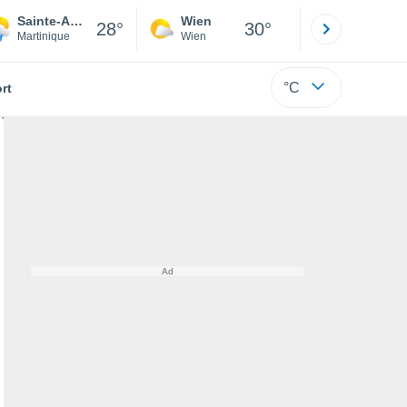
Sainte-Anne
Wien
Innsbruck
28°
30°
Martinique
Wien
Tirol
°C
rt