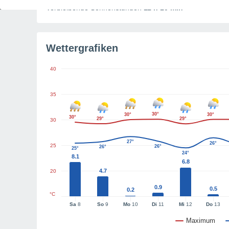
Verbleibende Sonnenstunden
11 h 10 min
Wettergrafiken
40
35
30°
30°
30°
30°
29°
29°
30
27°
26°
25
26°
26°
25°
24°
8.1
6.8
4.7
20
0.9
0.5
0.2
°C
Sa
8
So
9
Mo
10
Di
11
Mi
12
Do
13
Maximum