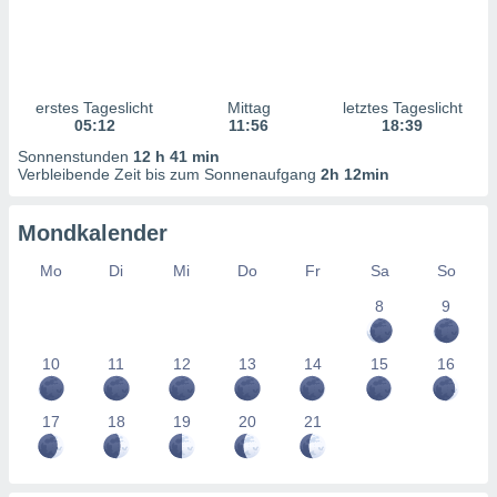
ntwicklung
serung der
g
 Daten zur
erstes Tageslicht
Mittag
letztes Tageslicht
n Inhalten.
05:12
11:56
18:39
Sonnenstunden
12 h 41 min
ten und
Verbleibende Zeit bis zum Sonnenaufgang
2h 12min
ion durch
on
Mondkalender
,
erte
Mo
Di
Mi
Do
Fr
Sa
So
d Inhalte,
on
8
9
ung und der
ce von
10
11
12
13
14
15
16
nforschung
icklung
17
18
19
20
21
serung von
.
sere 1199