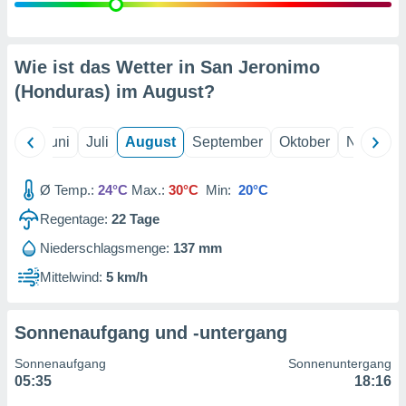
von
erte
verwendung
Wie ist das Wetter in San Jeronimo
n zur
(Honduras) im
August
?
erter
rstellung
n zur
Mai
Juni
Juli
August
September
Oktober
Novembe
ierung von
verwendung
Ø Temp.:
24°C
Max.:
30°C
Min:
20°C
n zur
Regentage:
22
Tage
erter
essung der
Niederschlagsmenge:
137 mm
ung,
Mittelwind:
5 km/h
er
ce von
analyse von
n durch
Sonnenaufgang und -untergang
 oder
onen von
Sonnenaufgang
Sonnenuntergang
05:35
18:16
nen