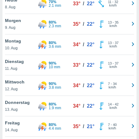
70%
okies oder
11
-
32
33°
/
22°
2.1 mm
km/h
8. Aug
 Partner
e es uns
n, das
Morgen
80%
13
-
35
35°
/
22°
uf der
2.3 mm
km/h
9. Aug
 verfolgen
lysieren
Montag
80%
13
-
37
34°
/
22°
3.6 mm
km/h
10. Aug
s Profil zu
um Ihnen
ierende
Dienstag
90%
13
-
37
33°
/
22°
nd
10 mm
km/h
11. Aug
erte Inhalte
. Weitere
Mittwoch
90%
7
-
34
nen finden
34°
/
22°
3.8 mm
km/h
12. Aug
rer
tlinie
. Sie
Donnerstag
e
80%
14
-
42
34°
/
22°
1.9 mm
km/h
 jederzeit
13. Aug
, indem Sie
altfläche
Freitag
80%
7
-
40
stellungen
35°
/
21°
4.4 mm
km/h
14. Aug
n Rand
bsite