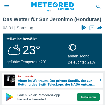
Das Wetter für San Jeronimo (Honduras)
politik
03:01
Samstag
...
von
at) wurde
teilweise bewölkt
uten
23°
m
llen, dass
estellten
abneh. Mond
nen von
gefühlte Temperatur 20°
Beleuchtet:
21%
tät sind.
 diese
er die
Astronomie
Optionen
Alarm im Weltraum: Der private Satellit, der zur
Rettung des Swift-Teleskops der NASA entsandt
wurde
 cookies
Laden Sie die Meteored-App
s adgang
Installieren
kostenlos herunter!
gitale