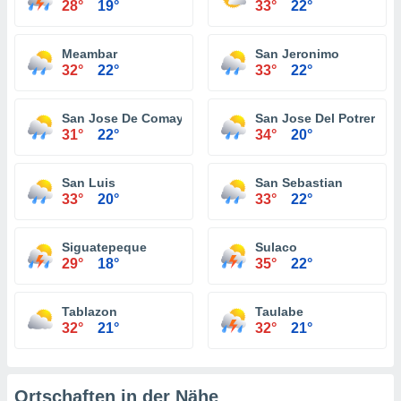
28°
19°
33°
22°
Meambar
San Jeronimo
32°
22°
33°
22°
San Jose De Comayagua
San Jose Del Potrero
31°
22°
34°
20°
San Luis
San Sebastian
33°
20°
33°
22°
Siguatepeque
Sulaco
29°
18°
35°
22°
Tablazon
Taulabe
32°
21°
32°
21°
Ortschaften in der Nähe