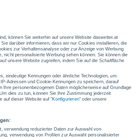
/h
ind, können Sie weiterhin auf unsere Website daswetter.at
 Sie darüber informieren, dass wir nur Cookies installieren, die
 Cookies zur Verhaltensanalyse oder zur Anzeige von Werbung
e, nicht personalisierte Werbung sehen können. Sie können die
uf unsere Website zugreifen, indem Sie auf die Schaltfläche
ur
dt
s, eindeutige Kennungen oder ähnliche Technologien, um
n
Regenradar
Satelliten
Wettermodelle
 IP-Adressen und Cookie-Kennungen zu speichern, darauf
iten Ihre personenbezogenen Daten möglicherweise auf Grundlage
Um dies zu tun, können Sie Ihre Zustimmung jederzeit
 auf dieser Website auf "
Konfigurieren
" oder unsere
ienstag
Mittwoch
Donnerstag
Freitag
11. Aug
12. Aug
13. Aug
14. Aug
ngen:
ät, verwendung reduzierter Daten zur Auswahl von
bung, verwendung von Profilen zur Auswahl personalisierter
90%
90%