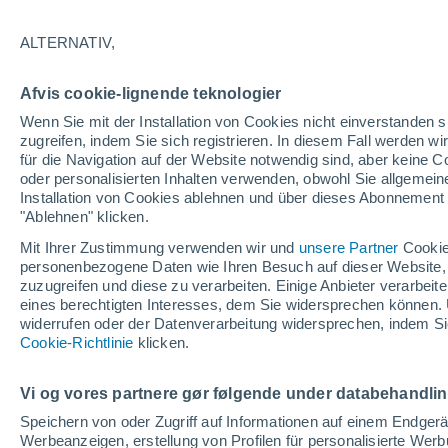
13°
ALTERNATIV,
Westen
Afvis cookie-lignende teknologier
gefühlte Temperatur 13°
18
-
32 km
Wenn Sie mit der Installation von Cookies nicht einverstanden s
zugreifen, indem Sie sich registrieren. In diesem Fall werden wir
für die Navigation auf der Website notwendig sind, aber keine
oder personalisierten Inhalten verwenden, obwohl Sie allgemein
Astronomie
Installation von Cookies ablehnen und über dieses Abonnement a
Alarm im Weltraum: Der private Satellit, der z
Rettung des Swift-Teleskops der NASA entsan
"Ablehnen" klicken.
wurde
Mit Ihrer Zustimmung verwenden wir und
unsere Partner
Cookie
Wetter 1 - 7 Tage
Aktuell
Vorhersagekarte für Rege
personenbezogene Daten wie Ihren Besuch auf dieser Website,
zuzugreifen und diese zu verarbeiten. Einige Anbieter verarbe
eines berechtigten Interesses, dem Sie widersprechen können. 
widerrufen oder der Datenverarbeitung widersprechen, indem Sie
Morgen
Montag
D
Cookie-Richtlinie
Heute
klicken.
9. Aug
10. Aug
8. Aug
Vi og vores partnere gør følgende under databehandli
Speichern von oder Zugriff auf Informationen auf einem Endger
Werbeanzeigen, erstellung von Profilen für personalisierte Wer