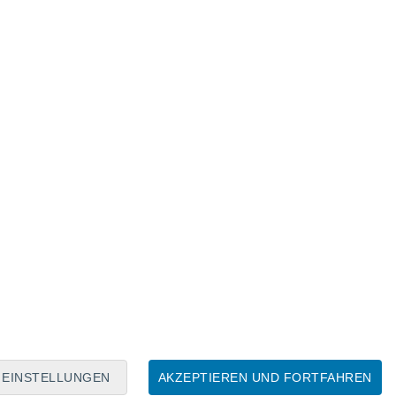
Mondkalender
Mo
Di
Mi
Do
Fr
Sa
So
8
9
10
11
12
13
14
15
16
17
18
19
20
21
EINSTELLUNGEN
AKZEPTIEREN UND FORTFAHREN