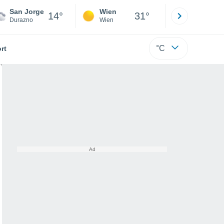
San Jorge
Wien
Innsbruck
14°
31°
Durazno
Wien
Tirol
°C
rt