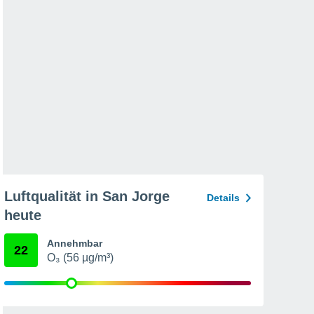
Luftqualität in San Jorge
Details
heute
Annehmbar
22
O₃ (56 µg/m³)