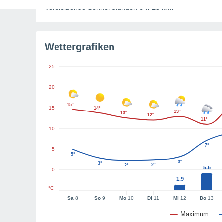
Verbleibende Sonnenstunden
6 h 13 min
Wettergrafiken
25
20
15°
15
14°
13°
13°
12°
11°
10
7°
5
5°
3°
3°
2°
2°
5.6
0
1.9
°C
Sa
8
So
9
Mo
10
Di
11
Mi
12
Do
13
Maximum