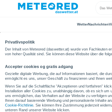
Wetter
Nachrichten
V
Privatlivspolitik
Der Inhalt von Meteored (daswetter.at) wurde von Fachleuten erst
von hoher Qualität sind. Sie können diese Website über die fol
Accepter cookies og gratis adgang
Home
Uruguay
Departamento Durazno
San Jo
Gezielte digitale Werbung, die auf Informationen basiert, die 
ermöglicht es uns, unser Geschäft zu finanzieren und Ihnen weit
Das Wetter für San Jor
Wenn Sie auf die Schaltfläche "Akzeptieren und fortfahren" kli
Installation aller Cookies zu, unabhängig davon, ob es sich um 
12:23
Samstag
uns ermöglichen, das Verhalten auf der Website zu verfolgen und
Ihnen darauf basierende Werbung und personalisierte Inhalte an
Cookie-Richtlinie
. Sie können Ihre Zustimmung jederzeit widerru
vereinzelt Wolken
unteren Rand unserer Website klicken.