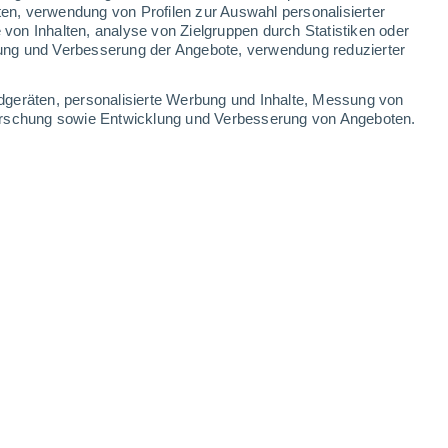
1.9 mm
5.6 mm
ten, verwendung von Profilen zur Auswahl personalisierter
on Inhalten, analyse von Zielgruppen durch Statistiken oder
12°
/
2°
13°
/
3°
11°
/
7°
16°
/
9°
ung und Verbesserung der Angebote, verwendung reduzierter
-
33
km/h
24
-
38
km/h
23
-
42
km/h
19
-
34
km/h
dgeräten, personalisierte Werbung und Inhalte, Messung von
forschung sowie Entwicklung und Verbesserung von Angeboten.
ugust
en
Westen
3 mäßig
18
-
32 km/h
LSF:
6-10
Westen
2 niedrig
24
-
41 km/h
LSF:
nein
en
Westen
3 mäßig
25
-
43 km/h
LSF:
6-10
Westen
2 niedrig
24
-
43 km/h
LSF:
nein