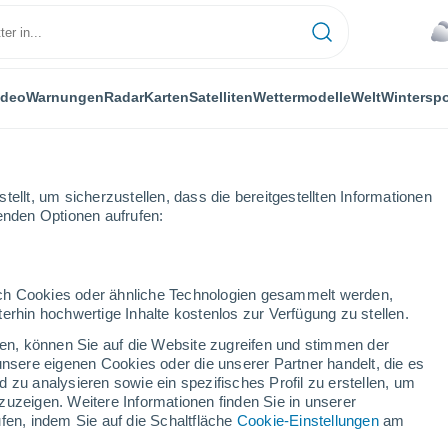
ideo
Warnungen
Radar
Karten
Satelliten
Wettermodelle
Welt
Winterspo
ellt, um sicherzustellen, dass die bereitgestellten Informationen
genden Optionen aufrufen:
rge
durch Cookies oder ähnliche Technologien gesammelt werden,
erhin hochwertige Inhalte kostenlos zur Verfügung zu stellen.
ge (Uruguay)
cken, können Sie auf die Website zugreifen und stimmen der
unsere eigenen Cookies oder die unserer Partner handelt, die es
...
 zu analysieren sowie ein spezifisches Profil zu erstellen, um
zuzeigen. Weitere Informationen finden Sie in unserer
Stündlich
fen, indem Sie auf die Schaltfläche
Cookie-Einstellungen
am
Bewölkter Himmel für die
nächsten Stunden