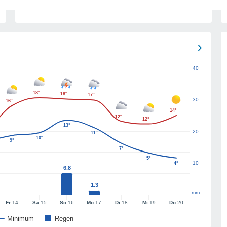
40
18°
18°
17°
30
16°
14°
12°
12°
13°
20
11°
10°
9°
7°
5°
10
4°
6.8
1.3
mm
Fr
14
Sa
15
So
16
Mo
17
Di
18
Mi
19
Do
20
Minimum
Regen