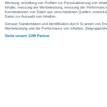
Werbung, erstellung von Profilen zur Personalisierung von Inhal
Inhalte, messung der Werbeleistung, messung der Performance v
14°
/
3°
13°
/
2°
15°
/
5°
Kombinationen von Daten aus verschiedenen Quellen, entwickl
Daten zur Auswahl von Inhalten.
21
-
36
km/h
17
-
31
km/h
18
25
-
44
km/h
Genaue Standortdaten und Identifikation durch Scannen von En
Werbeleistung und der Performance von Inhalten, Zielgruppen
Siehe unsere 1199 Partner
Das Wetter für San Jorge Heute
, 8. A
vereinzelt Wolk
13°
12:00
gefühlte T.
13°
bedeckt
14°
13:00
gefühlte T.
14°
vereinzelt Wolk
14°
14:00
gefühlte T.
14°
klar
14°
15:00
gefühlte T.
14°