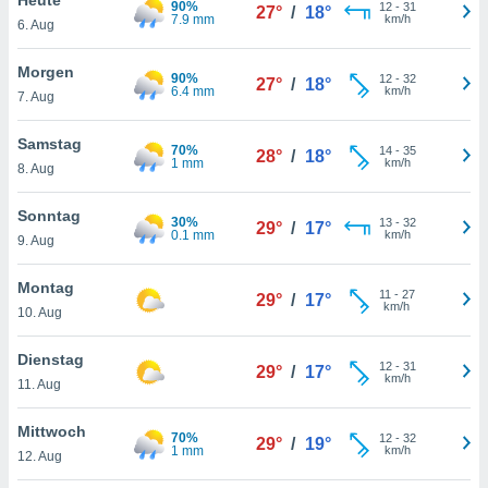
90%
okies oder
12
-
31
27°
/
18°
7.9 mm
km/h
6. Aug
 Partner
e es uns
n, das
Morgen
90%
12
-
32
27°
/
18°
uf der
6.4 mm
km/h
7. Aug
 verfolgen
lysieren
Samstag
70%
14
-
35
28°
/
18°
1 mm
km/h
8. Aug
s Profil zu
um Ihnen
ierende
Sonntag
30%
13
-
32
29°
/
17°
nd
0.1 mm
km/h
9. Aug
erte Inhalte
. Weitere
Montag
11
-
27
nen finden
29°
/
17°
km/h
10. Aug
rer
tlinie
. Sie
Dienstag
e
12
-
31
29°
/
17°
km/h
 jederzeit
11. Aug
, indem Sie
altfläche
Mittwoch
70%
12
-
32
stellungen
29°
/
19°
1 mm
km/h
12. Aug
n Rand
bsite