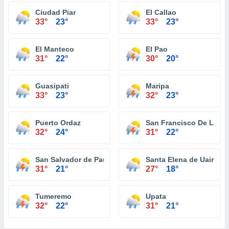
Ciudad Piar
El Callao
33°
23°
33°
23°
El Manteco
El Pao
31°
22°
30°
20°
Guasipati
Maripa
33°
23°
32°
23°
Puerto Ordaz
San Francisco De La P
32°
24°
31°
22°
San Salvador de Paul
Santa Elena de Uairen
31°
21°
27°
18°
Tumeremo
Upata
32°
22°
31°
21°