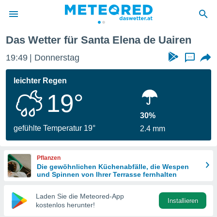
Das Wetter für Santa Elena de Uairen
politik
19:49
Donnerstag
...
von
at) wurde
leichter Regen
uten
19°
m
llen, dass
estellten
30%
nen von
gefühlte Temperatur 19°
2.4 mm
tät sind.
 diese
er die
Pflanzen
Optionen
Die gewöhnlichen Küchenabfälle, die Wespen
und Spinnen von Ihrer Terrasse fernhalten
 cookies
Laden Sie die Meteored-App
s adgang
Installieren
kostenlos herunter!
gitale