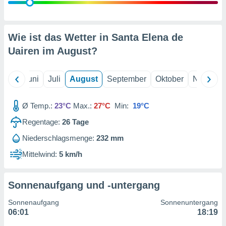
von
erte
verwendung
Wie ist das Wetter in Santa Elena de
n zur
Uairen im
August
?
erter
rstellung
n zur
Mai
Juni
Juli
August
September
Oktober
Novembe
ierung von
verwendung
Ø Temp.:
23°C
Max.:
27°C
Min:
19°C
n zur
Regentage:
26
Tage
erter
essung der
Niederschlagsmenge:
232 mm
ung,
Mittelwind:
5 km/h
er
ce von
analyse von
n durch
Sonnenaufgang und -untergang
 oder
onen von
Sonnenaufgang
Sonnenuntergang
06:01
18:19
nen