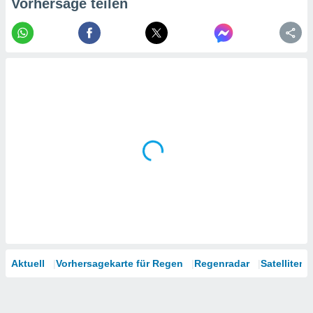
Vorhersage teilen
tner
Aktuell
Vorhersagekarte für Regen
Regenradar
Satelliten