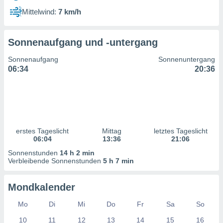
ntwicklung
Mittelwind:
7 km/h
serung der
g
Sonnenaufgang und -untergang
 Daten zur
n Inhalten.
Sonnenaufgang
Sonnenuntergang
06:34
20:36
ten und
ion durch
on
,
erte
d Inhalte,
erstes Tageslicht
Mittag
letztes Tageslicht
on
06:04
13:36
21:06
ung und der
ce von
Sonnenstunden
14 h 2 min
Verbleibende Sonnenstunden
5 h 7 min
nforschung
icklung
Mondkalender
serung von
.
Mo
Di
Mi
Do
Fr
Sa
So
sere 1199
10
11
12
13
14
15
16