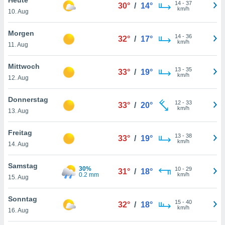
okies oder
14
-
37
30°
/
14°
km/h
10. Aug
 Partner
e es uns
n, das
Morgen
14
-
36
32°
/
17°
uf der
km/h
11. Aug
 verfolgen
lysieren
Mittwoch
13
-
35
33°
/
19°
km/h
12. Aug
s Profil zu
um Ihnen
ierende
Donnerstag
12
-
33
33°
/
20°
nd
km/h
13. Aug
erte Inhalte
. Weitere
Freitag
13
-
38
nen finden
33°
/
19°
km/h
14. Aug
rer
tlinie
. Sie
Samstag
e
30%
10
-
29
31°
/
18°
0.2 mm
km/h
 jederzeit
15. Aug
, indem Sie
altfläche
Sonntag
15
-
40
stellungen
32°
/
18°
km/h
16. Aug
n Rand
bsite