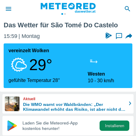
Das Wetter für São Tomé Do Castelo
politik
15:59
Montag
...
von
at) wurde
vereinzelt Wolken
uten
29°
m
llen, dass
estellten
Westen
nen von
gefühlte Temperatur 28°
10
30 km/h
tät sind.
 diese
er die
Aktuell
Optionen
Die WMO warnt vor Waldbränden: „Der
Klimawandel erhöht das Risiko, ist aber nicht die
einzige Ursache“
 cookies
Laden Sie die Meteored-App
s adgang
Installieren
kostenlos herunter!
gitale