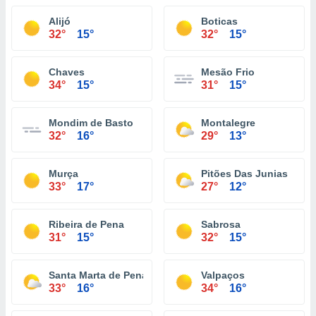
Alijó
Boticas
32°
15°
32°
15°
Chaves
Mesão Frio
34°
15°
31°
15°
Mondim de Basto
Montalegre
32°
16°
29°
13°
Murça
Pitões Das Junias
33°
17°
27°
12°
Ribeira de Pena
Sabrosa
31°
15°
32°
15°
Santa Marta de Penaguião
Valpaços
33°
16°
34°
16°