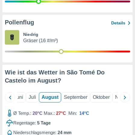
von
erte
verwendung
Pollenflug
Details
n zur
Niedrig
erter
Gräser (16 #/m³)
rstellung
n zur
ierung von
verwendung
n zur
Wie ist das Wetter in São Tomé Do
erter
Castelo im
August
?
essung der
ung,
er
Mai
Juni
Juli
August
September
Oktober
Novembe
ce von
analyse von
n durch
Ø Temp.:
20°C
Max.:
27°C
Min:
14°C
 oder
onen von
Regentage:
5
Tage
nen
Niederschlagsmenge:
24 mm