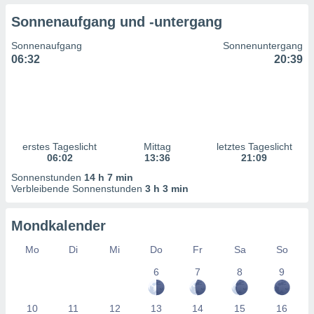
ntwicklung
Sonnenaufgang und -untergang
serung der
Sonnenaufgang
Sonnenuntergang
g
06:32
20:39
 Daten zur
n Inhalten.
ten und
ion durch
on
erstes Tageslicht
Mittag
letztes Tageslicht
,
06:02
13:36
21:09
erte
d Inhalte,
Sonnenstunden
14 h 7 min
on
Verbleibende Sonnenstunden
3 h 3 min
ung und der
ce von
Mondkalender
nforschung
Mo
Di
Mi
Do
Fr
Sa
So
icklung
serung von
6
7
8
9
.
sere 1199
10
11
12
13
14
15
16