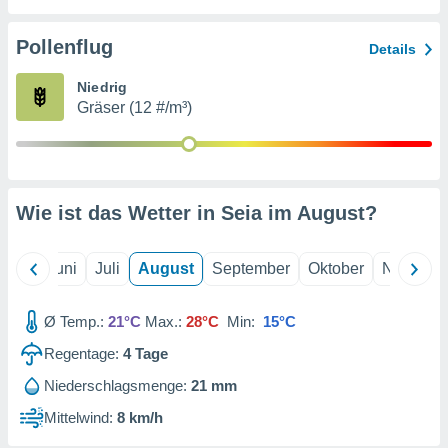
von
erte
Pollenflug
Details
verwendung
n zur
Niedrig
Gräser (12 #/m³)
erter
rstellung
n zur
ierung von
verwendung
Wie ist das Wetter in Seia im
August
?
n zur
erter
essung der
Mai
Juni
Juli
August
September
Oktober
Novembe
ung,
er
Ø Temp.:
21°C
Max.:
28°C
Min:
15°C
ce von
analyse von
Regentage:
4
Tage
n durch
 oder
Niederschlagsmenge:
21 mm
onen von
Mittelwind:
8 km/h
nen