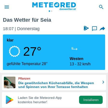
Das Wetter für Seia
politik
18:07
Donnerstag
...
von
at) wurde
klar
uten
27°
m
llen, dass
estellten
Westen
nen von
gefühlte Temperatur 28°
13
32 km/h
tät sind.
 diese
er die
Pflanzen
Optionen
Die gewöhnlichen Küchenabfälle, die Wespen
und Spinnen von Ihrer Terrasse fernhalten
 cookies
Laden Sie die Meteored-App
s adgang
Installieren
kostenlos herunter!
gitale