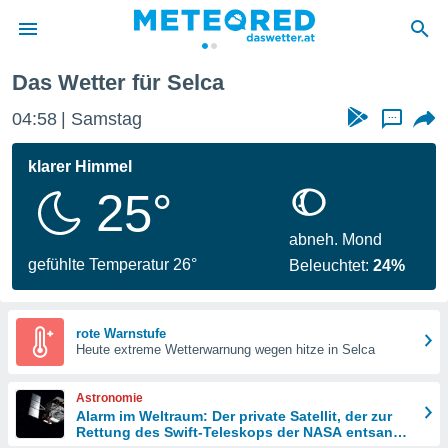
Das Wetter für Selca
politik
04:58
Samstag
...
von
at) wurde
klarer Himmel
uten
25°
m
llen, dass
estellten
abneh. Mond
nen von
gefühlte Temperatur 26°
Beleuchtet:
24%
tät sind.
 diese
er die
Optionen
rote Warnstufe
Heute extreme Wetterwarnung wegen hitze in Selca
 cookies
Astronomie
s adgang
Alarm im Weltraum: Der private Satellit, der zur
Rettung des Swift-Teleskops der NASA entsandt
gitale