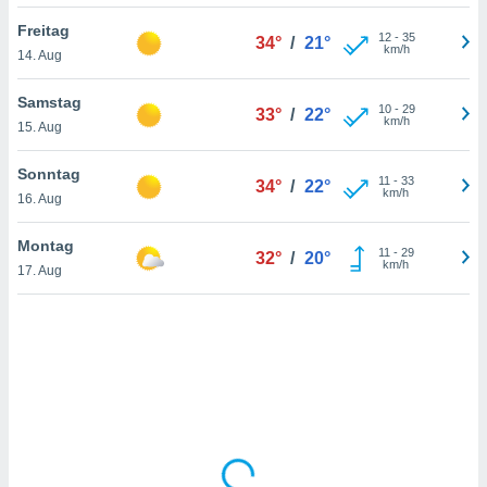
Freitag
12
-
35
34°
/
21°
km/h
14. Aug
IV,
kie-
Samstag
10
-
29
33°
/
22°
km/h
15. Aug
er
it der
Sonntag
11
-
33
34°
/
22°
n von
km/h
16. Aug
cht
den sind,
Montag
11
-
29
 weiterhin
32°
/
20°
km/h
17. Aug
 Website
t
 indem Sie
ieren. In
l werden
über
, dass wir
s
, die für die
auf der
twendig