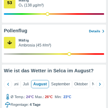
Mäßig
von
53
O₃ (138 µg/m³)
erte
verwendung
n zur
erter
Pollenflug
Details
rstellung
n zur
Mäßig
ierung von
Ambrosia (45 #/m³)
verwendung
n zur
erter
essung der
ung,
Wie ist das Wetter in Selca im
August
?
er
ce von
analyse von
Mai
Juni
Juli
August
September
Oktober
Novembe
n durch
 oder
onen von
Ø Temp.:
24°C
Max.:
26°C
Min:
23°C
Regentage:
4
Tage
nen