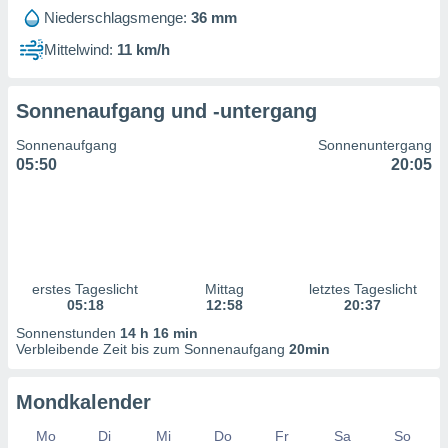
ntwicklung
Niederschlagsmenge:
36 mm
serung der
Mittelwind:
11 km/h
g
 Daten zur
n Inhalten.
Sonnenaufgang und -untergang
Sonnenaufgang
Sonnenuntergang
ten und
05:50
20:05
ion durch
on
,
erte
d Inhalte,
on
ung und der
erstes Tageslicht
Mittag
letztes Tageslicht
05:18
12:58
20:37
ce von
Sonnenstunden
14 h 16 min
nforschung
Verbleibende Zeit bis zum Sonnenaufgang
20min
icklung
serung von
Mondkalender
.
sere 1199
Mo
Di
Mi
Do
Fr
Sa
So