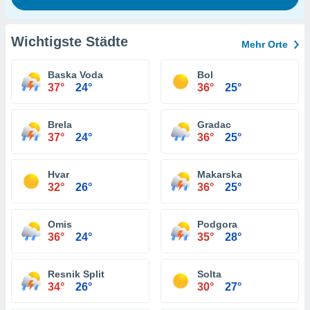
Wichtigste Städte
Mehr Orte
Baska Voda
Bol
37°
24°
36°
25°
Brela
Gradac
37°
24°
36°
25°
Hvar
Makarska
32°
26°
36°
25°
Omis
Podgora
36°
24°
35°
28°
Resnik Split
Solta
34°
26°
30°
27°