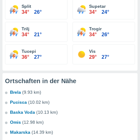
Split
Supetar
34°
26°
34°
24°
Trilj
Trogir
34°
21°
34°
26°
Tucepi
Vis
36°
27°
29°
27°
Ortschaften in der Nähe
Brela
(9.93 km)
Pucisca
(10.02 km)
Baska Voda
(10.13 km)
Omis
(12.98 km)
Makarska
(14.39 km)