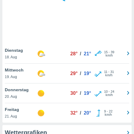
keine
r
analyse
nzeige von
der
erten
erwenden,
 nicht
Dienstag
15
-
39
28°
/
21°
erte
km/h
18. Aug
ehen
e können
Mittwoch
11
-
31
ation von
29°
/
19°
km/h
19. Aug
lehnen und
s
t auf
Donnerstag
10
-
24
30°
/
19°
site
km/h
20. Aug
 indem Sie
altfläche
Freitag
9
-
22
 klicken.
32°
/
20°
km/h
21. Aug
Zustimmung
wir und
Wettergrafiken
tner