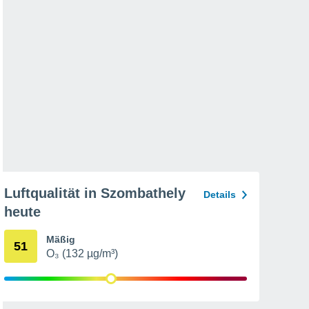
Luftqualität in Szombathely
Details
heute
Mäßig
51
O₃ (132 µg/m³)