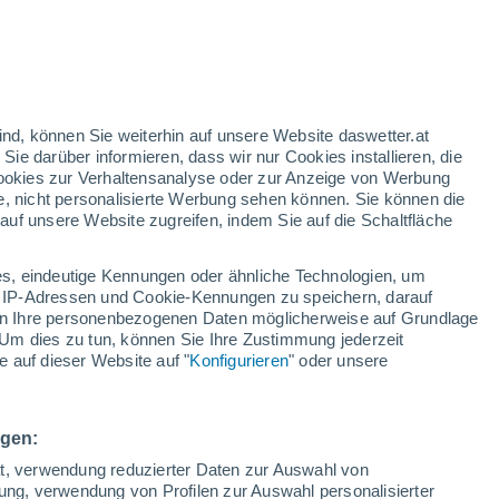
rote Warnstufe
Heute extreme Wetterwarnung
wegen hitze in Szombathely
n
/h
ind, können Sie weiterhin auf unsere Website daswetter.at
 Sie darüber informieren, dass wir nur Cookies installieren, die
 Cookies zur Verhaltensanalyse oder zur Anzeige von Werbung
e, nicht personalisierte Werbung sehen können. Sie können die
uf unsere Website zugreifen, indem Sie auf die Schaltfläche
ules
s, eindeutige Kennungen oder ähnliche Technologien, um
Temperaturen
Regenradar
Satelliten
Wettermodelle
 IP-Adressen und Cookie-Kennungen zu speichern, darauf
iten Ihre personenbezogenen Daten möglicherweise auf Grundlage
Um dies zu tun, können Sie Ihre Zustimmung jederzeit
 auf dieser Website auf "
Konfigurieren
" oder unsere
Sonntag
Montag
Dienstag
Mittwoch
9. Aug
10. Aug
11. Aug
12. Aug
ngen:
ät, verwendung reduzierter Daten zur Auswahl von
bung, verwendung von Profilen zur Auswahl personalisierter
40%