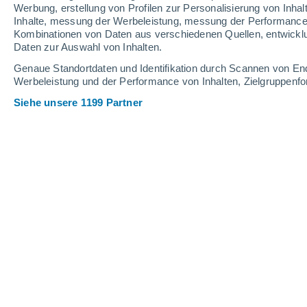
0.1 mm
Werbung, erstellung von Profilen zur Personalisierung von Inhal
Inhalte, messung der Werbeleistung, messung der Performance v
31°
/
24°
32°
/
21°
38°
/
23°
Kombinationen von Daten aus verschiedenen Quellen, entwickl
Daten zur Auswahl von Inhalten.
27
-
56
km/h
14
-
31
km/h
11
21
-
45
km/h
Genaue Standortdaten und Identifikation durch Scannen von En
Werbeleistung und der Performance von Inhalten, Zielgruppen
Siehe unsere 1199 Partner
Das Wetter für Szombathely Heute
, 6
klar
33°
10:00
gefühlte T.
32°
klar
35°
11:00
gefühlte T.
33°
klar
36°
12:00
gefühlte T.
34°
klar
36°
13:00
gefühlte T.
35°