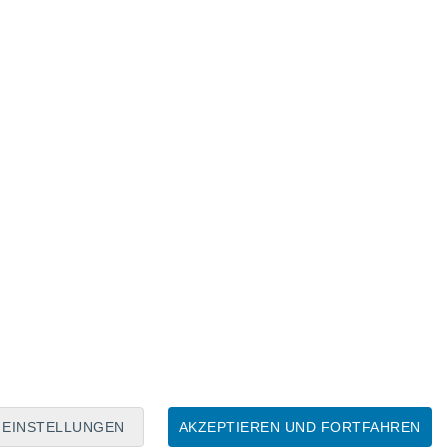
Mondkalender
Mo
Di
Mi
Do
Fr
Sa
So
6
7
8
9
10
11
12
13
14
15
16
17
18
19
EINSTELLUNGEN
AKZEPTIEREN UND FORTFAHREN