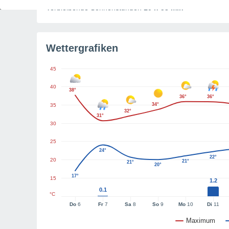
Verbleibende Sonnenstunden
10 h 53 min
Wettergrafiken
45
40
38°
36°
36°
34°
35
32°
31°
30
25
24°
22°
20
21°
21°
20°
17°
15
1.2
0.1
°C
Do
6
Fr
7
Sa
8
So
9
Mo
10
Di
11
Maximum