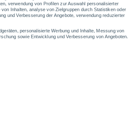
1.2 mm
ten, verwendung von Profilen zur Auswahl personalisierter
on Inhalten, analyse von Zielgruppen durch Statistiken oder
34°
/
20°
36°
/
21°
36°
/
22°
35°
/
23°
ung und Verbesserung der Angebote, verwendung reduzierter
-
26
km/h
13
-
33
km/h
23
-
48
km/h
15
-
32
km/h
dgeräten, personalisierte Werbung und Inhalte, Messung von
forschung sowie Entwicklung und Verbesserung von Angeboten.
. August
Nordosten
4 mäßig
10
-
25 km/h
LSF:
6-10
Nordosten
6 hoch
6
-
24 km/h
LSF:
15-25
Osten
7 hoch
4
-
21 km/h
LSF:
15-25
Südosten
7 hoch
5
-
21 km/h
LSF:
15-25