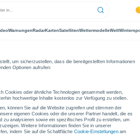
ideo
Warnungen
Radar
Karten
Satelliten
Wettermodelle
Welt
Winterspo
ellt, um sicherzustellen, dass die bereitgestellten Informationen
genden Optionen aufrufen:
durch Cookies oder ähnliche Technologien gesammelt werden,
erhin hochwertige Inhalte kostenlos zur Verfügung zu stellen.
thely
cken, können Sie auf die Website zugreifen und stimmen der
unsere eigenen Cookies oder die unserer Partner handelt, die es
...
 zu analysieren sowie ein spezifisches Profil zu erstellen, um
zuzeigen. Weitere Informationen finden Sie in unserer
Stündlich
fen, indem Sie auf die Schaltfläche
Cookie-Einstellungen
am
Klarer Himmel in den nächsten
Stunden