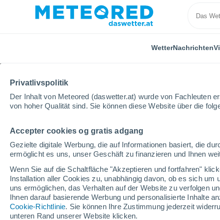
Wetter
Nachrichten
V
Privatlivspolitik
Der Inhalt von Meteored (daswetter.at) wurde von Fachleuten erst
von hoher Qualität sind. Sie können diese Website über die fol
Accepter cookies og gratis adgang
Home
Ungarn
Vas
Szombathely
Gezielte digitale Werbung, die auf Informationen basiert, die 
ermöglicht es uns, unser Geschäft zu finanzieren und Ihnen weit
Das Wetter für Szomba
Wenn Sie auf die Schaltfläche "Akzeptieren und fortfahren" kli
Installation aller Cookies zu, unabhängig davon, ob es sich um 
10:01
Donnerstag
uns ermöglichen, das Verhalten auf der Website zu verfolgen und
Ihnen darauf basierende Werbung und personalisierte Inhalte an
Cookie-Richtlinie
. Sie können Ihre Zustimmung jederzeit widerru
klar
unteren Rand unserer Website klicken.