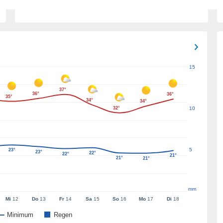
15
37°
36°
36°
35°
34°
34°
32°
10
5
23°
23°
22°
22°
21°
21°
21°
mm
Mi
12
Do
13
Fr
14
Sa
15
So
16
Mo
17
Di
18
Minimum
Regen