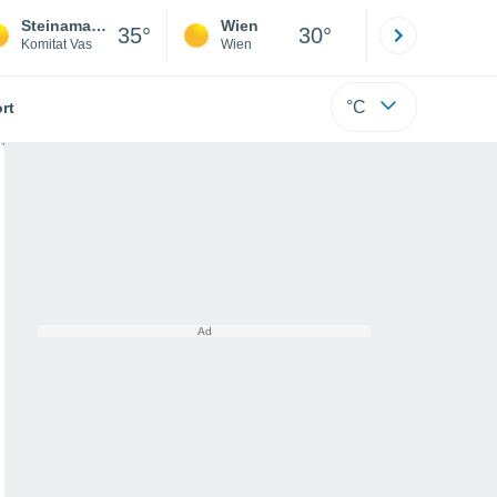
Steinamanger
Wien
Innsbruck
35°
30°
Komitat Vas
Wien
Tirol
°C
rt