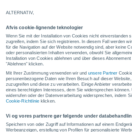
33°
ALTERNATIV,
Nordoste
Afvis cookie-lignende teknologier
gefühlte Temperatur 32°
10
-
25 km
Wenn Sie mit der Installation von Cookies nicht einverstanden s
zugreifen, indem Sie sich registrieren. In diesem Fall werden wir
für die Navigation auf der Website notwendig sind, aber keine
oder personalisierten Inhalten verwenden, obwohl Sie allgemein
Astronomie
Installation von Cookies ablehnen und über dieses Abonnement a
Das Sternbild Löwe: Wo der Mythos des Herk
auf echte Sterne und Meteoritenschauer trifft
"Ablehnen" klicken.
Mit Ihrer Zustimmung verwenden wir und
unsere Partner
Cookie
Wetter 1 - 7 Tage
Aktuell
Vorhersagekarte für die 
personenbezogene Daten wie Ihren Besuch auf dieser Website,
zuzugreifen und diese zu verarbeiten. Einige Anbieter verarbe
eines berechtigten Interesses, dem Sie widersprechen können. 
widerrufen oder der Datenverarbeitung widersprechen, indem Sie
Morgen
Samstag
Cookie-Richtlinie
Heute
klicken.
7. Aug
8. Aug
6. Aug
Vi og vores partnere gør følgende under databehandli
Speichern von oder Zugriff auf Informationen auf einem Endger
Werbeanzeigen, erstellung von Profilen für personalisierte Wer
60%