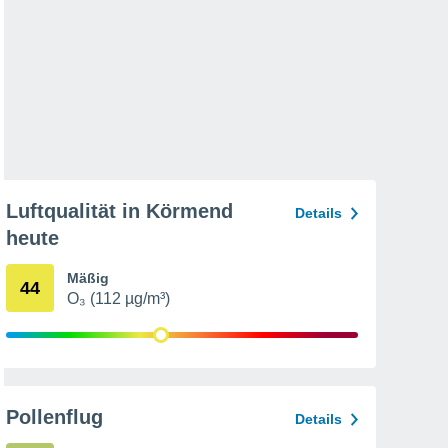
Luftqualität in Körmend
Details
heute
Mäßig
44
O₃ (112 µg/m³)
Pollenflug
Details