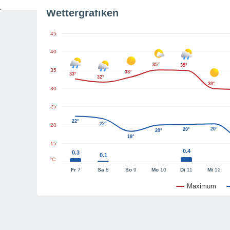
Wettergrafiken
45
40
35°
35°
35
33°
33°
32°
30°
30
25
22°
22°
20
20°
20°
20°
18°
15
0.4
0.3
0.1
°C
Fr
7
Sa
8
So
9
Mo
10
Di
11
Mi
12
Maximum