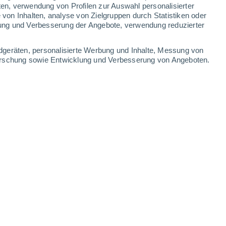
0.4 mm
ten, verwendung von Profilen zur Auswahl personalisierter
on Inhalten, analyse von Zielgruppen durch Statistiken oder
35°
/
20°
35°
/
20°
30°
/
20°
30°
/
16°
ung und Verbesserung der Angebote, verwendung reduzierter
-
32
km/h
13
-
37
km/h
20
-
44
km/h
12
-
30
km/h
dgeräten, personalisierte Werbung und Inhalte, Messung von
forschung sowie Entwicklung und Verbesserung von Angeboten.
gust
en
Norden
7 hoch
16
-
36 km/h
LSF:
15-25
en
Norden
7 hoch
18
-
40 km/h
LSF:
15-25
en
Norden
5 mäßig
19
-
42 km/h
LSF:
6-10
en
Norden
4 mäßig
18
-
41 km/h
LSF:
6-10