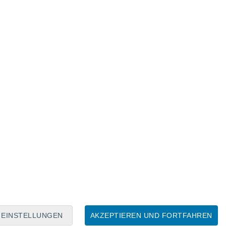
Mondkalender
Mo
Di
Mi
Do
Fr
Sa
So
7
8
9
10
11
12
13
14
15
16
17
18
19
20
EINSTELLUNGEN
AKZEPTIEREN UND FORTFAHREN