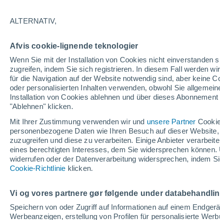
31°
ALTERNATIV,
Norden
Afvis cookie-lignende teknologier
gefühlte Temperatur 30°
16
-
36 km
Wenn Sie mit der Installation von Cookies nicht einverstanden s
zugreifen, indem Sie sich registrieren. In diesem Fall werden wir
für die Navigation auf der Website notwendig sind, aber keine
oder personalisierten Inhalten verwenden, obwohl Sie allgemein
Astronomie
Installation von Cookies ablehnen und über dieses Abonnement a
Alarm im Weltraum: Der private Satellit, der z
Rettung des Swift-Teleskops der NASA entsan
"Ablehnen" klicken.
wurde
Mit Ihrer Zustimmung verwenden wir und
unsere Partner
Cookie
Wetter 1 - 7 Tage
Aktuell
Vorhersagekarte für die 
personenbezogene Daten wie Ihren Besuch auf dieser Website,
zuzugreifen und diese zu verarbeiten. Einige Anbieter verarbe
eines berechtigten Interesses, dem Sie widersprechen können. 
widerrufen oder der Datenverarbeitung widersprechen, indem Sie
Morgen
Sonntag
Cookie-Richtlinie
Heute
klicken.
8. Aug
9. Aug
7. Aug
Vi og vores partnere gør følgende under databehandli
Speichern von oder Zugriff auf Informationen auf einem Endger
Werbeanzeigen, erstellung von Profilen für personalisierte Wer
60%
50%