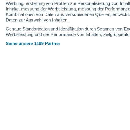
0.1 mm
0.3 mm
Werbung, erstellung von Profilen zur Personalisierung von Inhal
Inhalte, messung der Werbeleistung, messung der Performance v
32°
/
22°
33°
/
18°
33°
/
22°
Kombinationen von Daten aus verschiedenen Quellen, entwickl
Daten zur Auswahl von Inhalten.
13
-
32
km/h
11
-
25
km/h
13
20
-
42
km/h
Genaue Standortdaten und Identifikation durch Scannen von En
Werbeleistung und der Performance von Inhalten, Zielgruppen
Siehe unsere 1199 Partner
Das Wetter für Körmend Heute
, 7. Au
vereinzelt Wolk
31°
13:00
gefühlte T.
30°
vereinzelt Wolk
32°
14:00
gefühlte T.
31°
vereinzelt Wolk
32°
15:00
gefühlte T.
31°
vereinzelt Wolk
32°
16:00
gefühlte T.
31°