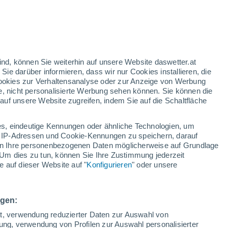
gelbe Warnstufe
Heute mäßige Wetterwarnung wegen
hitze in Körmend
/h
ind, können Sie weiterhin auf unsere Website daswetter.at
 Sie darüber informieren, dass wir nur Cookies installieren, die
 Cookies zur Verhaltensanalyse oder zur Anzeige von Werbung
e, nicht personalisierte Werbung sehen können. Sie können die
uf unsere Website zugreifen, indem Sie auf die Schaltfläche
ur
dt
s, eindeutige Kennungen oder ähnliche Technologien, um
Bewölkung
Regenradar
Satelliten
Wettermodelle
 IP-Adressen und Cookie-Kennungen zu speichern, darauf
iten Ihre personenbezogenen Daten möglicherweise auf Grundlage
Um dies zu tun, können Sie Ihre Zustimmung jederzeit
 auf dieser Website auf "
Konfigurieren
" oder unsere
Montag
Dienstag
Mittwoch
Donnerstag
10. Aug
11. Aug
12. Aug
13. Aug
ngen:
ät, verwendung reduzierter Daten zur Auswahl von
bung, verwendung von Profilen zur Auswahl personalisierter
50%