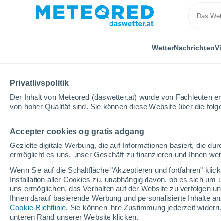
Wetter
Nachrichten
V
Privatlivspolitik
Der Inhalt von Meteored (daswetter.at) wurde von Fachleuten erst
von hoher Qualität sind. Sie können diese Website über die fol
Accepter cookies og gratis adgang
Home
Ungarn
Vas
Körmend
Gezielte digitale Werbung, die auf Informationen basiert, die 
ermöglicht es uns, unser Geschäft zu finanzieren und Ihnen weit
Das Wetter für Körmen
Wenn Sie auf die Schaltfläche "Akzeptieren und fortfahren" kli
Installation aller Cookies zu, unabhängig davon, ob es sich um 
13:10
Freitag
uns ermöglichen, das Verhalten auf der Website zu verfolgen und
Ihnen darauf basierende Werbung und personalisierte Inhalte an
Cookie-Richtlinie
. Sie können Ihre Zustimmung jederzeit widerru
vereinzelt Wolken
unteren Rand unserer Website klicken.