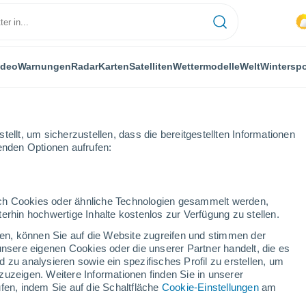
ideo
Warnungen
Radar
Karten
Satelliten
Wettermodelle
Welt
Winterspo
ellt, um sicherzustellen, dass die bereitgestellten Informationen
genden Optionen aufrufen:
durch Cookies oder ähnliche Technologien gesammelt werden,
erhin hochwertige Inhalte kostenlos zur Verfügung zu stellen.
d
cken, können Sie auf die Website zugreifen und stimmen der
unsere eigenen Cookies oder die unserer Partner handelt, die es
...
 zu analysieren sowie ein spezifisches Profil zu erstellen, um
zuzeigen. Weitere Informationen finden Sie in unserer
Stündlich
fen, indem Sie auf die Schaltfläche
Cookie-Einstellungen
am
Bewölkter Himmel für die
nächsten Stunden