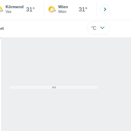
Körmend
Wien
Innsbruck
31°
31°
Vas
Wien
Tirol
°C
rt