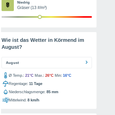
Niedrig
Gräser (13 #/m³)
Wie ist das Wetter in Körmend im
August
?
August
Ø Temp.:
21°C
Max.:
26°C
Min:
16°C
Regentage:
11
Tage
Niederschlagsmenge:
85 mm
Mittelwind:
8 km/h