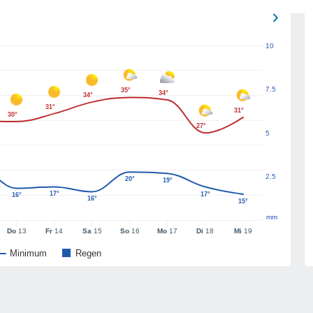
10
7.5
35°
34°
34°
31°
31°
30°
27°
5
2.5
20°
19°
17°
17°
16°
16°
15°
mm
Do
13
Fr
14
Sa
15
So
16
Mo
17
Di
18
Mi
19
Minimum
Regen