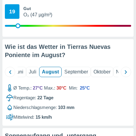
von
Gut
19
erte
O₃ (47 µg/m³)
verwendung
n zur
erter
rstellung
Wie ist das Wetter in Tierras Nuevas
n zur
ierung von
Poniente im
August
?
verwendung
n zur
Mai
Juni
Juli
August
September
Oktober
Novembe
erter
essung der
ung,
Ø Temp.:
27°C
Max.:
30°C
Min:
25°C
er
Regentage:
22
Tage
ce von
analyse von
Niederschlagsmenge:
103 mm
n durch
 oder
Mittelwind:
15 km/h
onen von
nen
Sonnenaufgang und -untergang