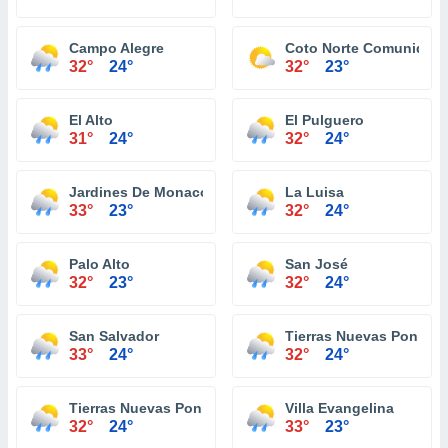
Campo Alegre
Coto Norte Comunidad
32°
24°
32°
23°
El Alto
El Pulguero
31°
24°
32°
24°
Jardines De Monaco
La Luisa
33°
23°
32°
24°
Palo Alto
San José
32°
23°
32°
24°
San Salvador
Tierras Nuevas Ponient
33°
24°
32°
24°
Tierras Nuevas Poniente Comunidad
Villa Evangelina
32°
24°
33°
23°