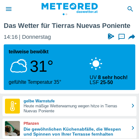
Das Wetter für Tierras Nuevas Poniente
politik
14:16
Donnerstag
...
von
at) wurde
teilweise bewölkt
uten
31°
m
llen, dass
estellten
UV
8 sehr hoch!
nen von
gefühlte Temperatur 35°
LSF
25-50
tät sind.
 diese
er die
gelbe Warnstufe
Optionen
Heute mäßige Wetterwarnung wegen hitze in Tierras
Nuevas Poniente
 cookies
Pflanzen
s adgang
Die gewöhnlichen Küchenabfälle, die Wespen
und Spinnen von Ihrer Terrasse fernhalten
gitale