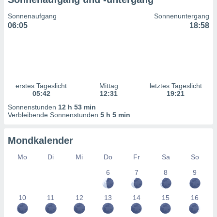
ntwicklung
serung der
Sonnenaufgang
Sonnenuntergang
06:05
18:58
g
 Daten zur
n Inhalten.
ten und
ion durch
erstes Tageslicht
Mittag
letztes Tageslicht
on
05:42
12:31
19:21
,
Sonnenstunden
12 h 53 min
erte
Verbleibende Sonnenstunden
5 h 5 min
d Inhalte,
on
Mondkalender
ung und der
ce von
Mo
Di
Mi
Do
Fr
Sa
So
nforschung
6
7
8
9
icklung
serung von
.
10
11
12
13
14
15
16
sere 1199