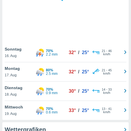
keine
r
analyse
nzeige von
der
erten
erwenden,
 nicht
Sonntag
70%
21
-
46
32°
/
25°
erte
2.2 mm
km/h
16. Aug
ehen
e können
Montag
80%
21
-
45
ation von
32°
/
25°
2.5 mm
km/h
17. Aug
lehnen und
s
t auf
Dienstag
70%
14
-
33
30°
/
25°
site
0.9 mm
km/h
18. Aug
 indem Sie
altfläche
Mittwoch
70%
13
-
41
 klicken.
33°
/
25°
0.6 mm
km/h
19. Aug
Zustimmung
wir und
Wettergrafiken
tner