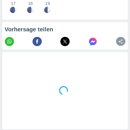
tner
17
18
19
Vorhersage teilen