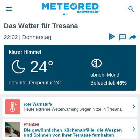
Das Wetter für Tresana
politik
22:02
Donnerstag
...
von
at) wurde
klarer Himmel
uten
24°
m
llen, dass
estellten
abneh. Mond
nen von
gefühlte Temperatur 24°
Beleuchtet:
46%
tät sind.
 diese
er die
Optionen
rote Warnstufe
Heute extreme Wetterwarnung wegen hitze in Tresana
 cookies
Pflanzen
s adgang
Die gewöhnlichen Küchenabfälle, die Wespen
und Spinnen von Ihrer Terrasse fernhalten
gitale