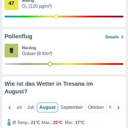
Mäßig
von
47
O₃ (120 µg/m³)
erte
verwendung
n zur
erter
Pollenflug
Details
rstellung
n zur
Niedrig
ierung von
Gräser (8 #/m³)
verwendung
n zur
erter
essung der
ung,
Wie ist das Wetter in Tresana im
er
August
?
ce von
analyse von
n durch
Mai
Juni
Juli
August
September
Oktober
Novembe
 oder
onen von
Ø Temp.:
21°C
Max.:
25°C
Min:
17°C
nen