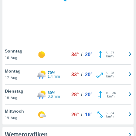
keine
r
analyse
nzeige von
der
erten
erwenden,
 nicht
Sonntag
5
-
27
34°
/
20°
erte
km/h
16. Aug
ehen
e können
Montag
70%
6
-
28
ation von
33°
/
20°
1.4 mm
km/h
17. Aug
lehnen und
s
t auf
Dienstag
60%
10
-
36
28°
/
20°
site
0.6 mm
km/h
18. Aug
 indem Sie
altfläche
Mittwoch
6
-
34
 klicken.
26°
/
16°
km/h
19. Aug
Zustimmung
wir und
Wettergrafiken
tner