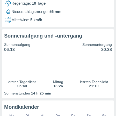
ntwicklung
Regentage:
10
Tage
serung der
Niederschlagsmenge:
56 mm
g
Mittelwind:
5 km/h
 Daten zur
n Inhalten.
Sonnenaufgang und -untergang
ten und
Sonnenaufgang
Sonnenuntergang
ion durch
06:13
20:38
on
,
erte
d Inhalte,
on
ung und der
ce von
erstes Tageslicht
Mittag
letztes Tageslicht
05:40
13:26
21:10
nforschung
Sonnenstunden
14 h 25 min
icklung
serung von
.
Mondkalender
sere 1199
Mo
Di
Mi
Do
Fr
Sa
So