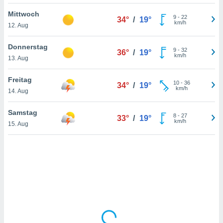
Mittwoch
9
-
22
34°
/
19°
km/h
12. Aug
IV,
kie-
Donnerstag
9
-
32
36°
/
19°
km/h
13. Aug
er
it der
Freitag
10
-
36
34°
/
19°
n von
km/h
14. Aug
cht
den sind,
Samstag
8
-
27
 weiterhin
33°
/
19°
km/h
15. Aug
 Website
t
 indem Sie
ieren. In
l werden
über
, dass wir
s
, die für die
auf der
twendig