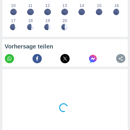
tner
10
11
12
13
14
15
16
17
18
19
20
Vorhersage teilen