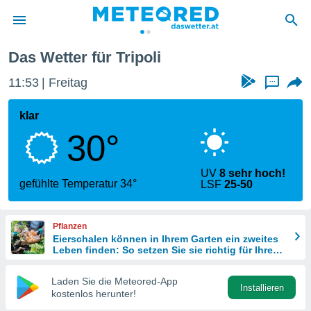
Das Wetter für Tripoli
politik
11:53
Freitag
...
von
at) wurde
klar
uten
30°
m
llen, dass
estellten
UV
8 sehr hoch!
nen von
gefühlte Temperatur 34°
LSF
25-50
tät sind.
 diese
er die
Pflanzen
Optionen
Eierschalen können in Ihrem Garten ein zweites
Leben finden: So setzen Sie sie richtig für Ihre
Pflanzen ein
 cookies
Laden Sie die Meteored-App
s adgang
Installieren
kostenlos herunter!
gitale