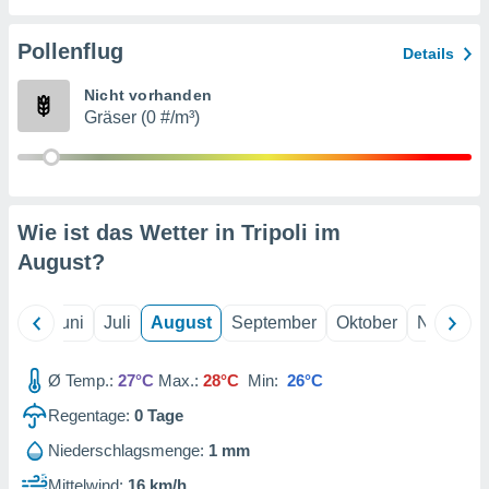
von
erte
Pollenflug
Details
verwendung
n zur
Nicht vorhanden
Gräser (0 #/m³)
erter
rstellung
n zur
ierung von
verwendung
Wie ist das Wetter in Tripoli im
n zur
August
?
erter
essung der
ung,
Mai
Juni
Juli
August
September
Oktober
Novembe
er
ce von
analyse von
Ø Temp.:
27°C
Max.:
28°C
Min:
26°C
n durch
Regentage:
0
Tage
 oder
onen von
Niederschlagsmenge:
1 mm
nen
Mittelwind:
16 km/h