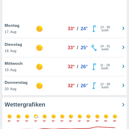
keine
r
analyse
nzeige von
Montag
der
13
-
30
33°
/
24°
km/h
erten
17. Aug
erwenden,
Dienstag
14
-
31
33°
/
25°
 nicht
km/h
18. Aug
erte
ehen
Mittwoch
e können
11
-
29
32°
/
26°
km/h
ation von
19. Aug
lehnen und
s
Donnerstag
12
-
28
32°
/
26°
t auf
km/h
20. Aug
site
 indem Sie
altfläche
Wettergrafiken
 klicken.
Zustimmung
31°
31°
31°
31°
31°
31°
31°
31°
31°
32°
33°
33°
32°
wir und
tner