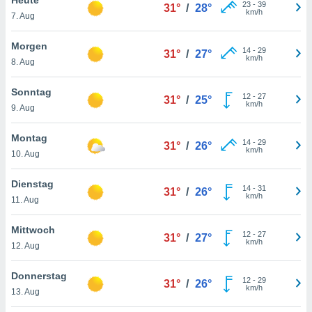
okies oder
23
-
39
31°
/
28°
km/h
7. Aug
 Partner
e es uns
n, das
Morgen
14
-
29
31°
/
27°
uf der
km/h
8. Aug
 verfolgen
lysieren
Sonntag
12
-
27
31°
/
25°
km/h
9. Aug
s Profil zu
um Ihnen
ierende
Montag
14
-
29
31°
/
26°
nd
km/h
10. Aug
erte Inhalte
. Weitere
Dienstag
14
-
31
nen finden
31°
/
26°
km/h
11. Aug
rer
tlinie
. Sie
Mittwoch
e
12
-
27
31°
/
27°
km/h
 jederzeit
12. Aug
, indem Sie
altfläche
Donnerstag
12
-
29
stellungen
31°
/
26°
km/h
13. Aug
n Rand
bsite