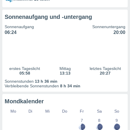
ntwicklung
serung der
Sonnenaufgang und -untergang
g
 Daten zur
Sonnenaufgang
Sonnenuntergang
n Inhalten.
06:24
20:00
ten und
ion durch
on
,
erte
erstes Tageslicht
Mittag
letztes Tageslicht
d Inhalte,
05:58
13:13
20:27
on
Sonnenstunden
13 h 36 min
ung und der
Verbleibende Sonnenstunden
8 h 34 min
ce von
nforschung
Mondkalender
icklung
serung von
Mo
Di
Mi
Do
Fr
Sa
So
.
7
8
9
sere 1199