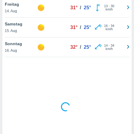
Freitag
13
-
30
31°
/
25°
km/h
14. Aug
IV,
Samstag
16
-
34
31°
/
25°
kie-
km/h
15. Aug
er
Sonntag
14
-
34
32°
/
25°
it der
km/h
16. Aug
n von
cht
den sind,
 weiterhin
 Website
t
 indem Sie
ieren. In
l werden
über
, dass wir
s
, die für die
auf der
twendig