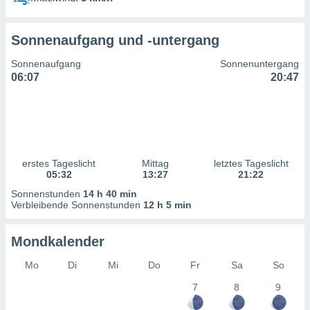
ntwicklung
serung der
Sonnenaufgang und -untergang
g
 Daten zur
Sonnenaufgang
Sonnenuntergang
n Inhalten.
06:07
20:47
ten und
ion durch
on
,
erte
erstes Tageslicht
Mittag
letztes Tageslicht
d Inhalte,
05:32
13:27
21:22
on
Sonnenstunden
14 h 40 min
ung und der
Verbleibende Sonnenstunden
12 h 5 min
ce von
nforschung
Mondkalender
icklung
serung von
Mo
Di
Mi
Do
Fr
Sa
So
.
7
8
9
sere 1199