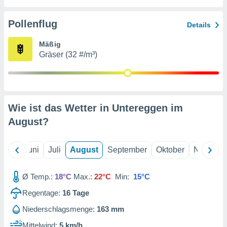
von
erte
Pollenflug
Details
verwendung
n zur
Mäßig
Gräser (32 #/m³)
erter
rstellung
n zur
ierung von
verwendung
Wie ist das Wetter in Untereggen im
n zur
August
?
erter
essung der
ung,
Mai
Juni
Juli
August
September
Oktober
Novembe
er
ce von
analyse von
Ø Temp.:
18°C
Max.:
22°C
Min:
15°C
n durch
Regentage:
16
Tage
 oder
onen von
Niederschlagsmenge:
163 mm
nen
Mittelwind:
5 km/h