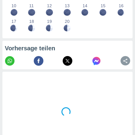
tner
10
11
12
13
14
15
16
17
18
19
20
Vorhersage teilen