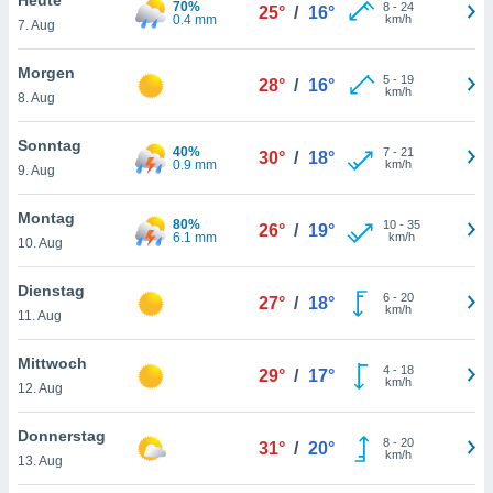
70%
okies oder
8
-
24
25°
/
16°
0.4 mm
km/h
7. Aug
 Partner
e es uns
n, das
Morgen
5
-
19
28°
/
16°
uf der
km/h
8. Aug
 verfolgen
lysieren
Sonntag
40%
7
-
21
30°
/
18°
0.9 mm
km/h
9. Aug
s Profil zu
um Ihnen
ierende
Montag
80%
10
-
35
26°
/
19°
nd
6.1 mm
km/h
10. Aug
erte Inhalte
. Weitere
Dienstag
6
-
20
nen finden
27°
/
18°
km/h
11. Aug
rer
tlinie
. Sie
Mittwoch
e
4
-
18
29°
/
17°
km/h
 jederzeit
12. Aug
, indem Sie
altfläche
Donnerstag
8
-
20
stellungen
31°
/
20°
km/h
13. Aug
n Rand
bsite