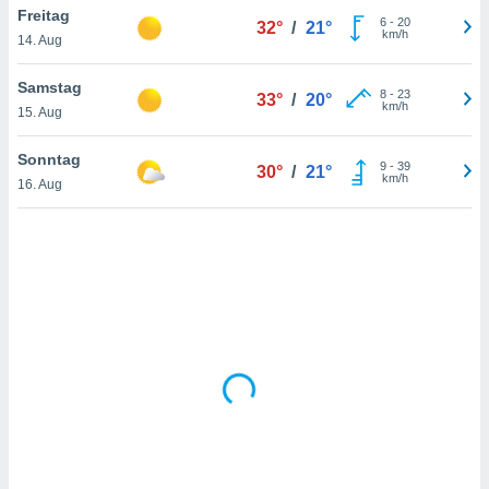
Freitag
6
-
20
32°
/
21°
km/h
14. Aug
IV,
Samstag
8
-
23
33°
/
20°
kie-
km/h
15. Aug
er
Sonntag
9
-
39
30°
/
21°
it der
km/h
16. Aug
n von
cht
den sind,
 weiterhin
 Website
t
 indem Sie
ieren. In
l werden
über
, dass wir
s
, die für die
auf der
twendig