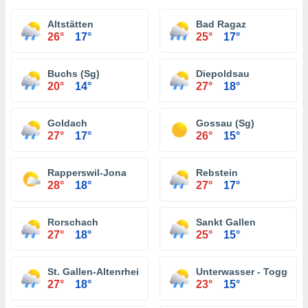
Altstätten
Bad Ragaz
26°
17°
25°
17°
Buchs (Sg)
Diepoldsau
20°
14°
27°
18°
Goldach
Gossau (Sg)
27°
17°
26°
15°
Rapperswil-Jona
Rebstein
28°
18°
27°
17°
Rorschach
Sankt Gallen
27°
18°
25°
15°
St. Gallen-Altenrhein
Unterwasser - Toggenb
27°
18°
23°
15°