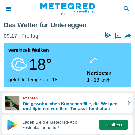
Das Wetter für Untereggen
politik
09:17
Freitag
...
von
at) wurde
vereinzelt Wolken
uten
18°
m
llen, dass
estellten
Nordosten
nen von
gefühlte Temperatur 18°
1
13 km/h
tät sind.
 diese
er die
Pflanzen
Optionen
Die gewöhnlichen Küchenabfälle, die Wespen
und Spinnen von Ihrer Terrasse fernhalten
 cookies
Laden Sie die Meteored-App
s adgang
Installieren
kostenlos herunter!
gitale