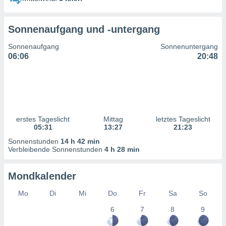
ntwicklung
serung der
Sonnenaufgang und -untergang
g
 Daten zur
Sonnenaufgang
Sonnenuntergang
n Inhalten.
06:06
20:48
ten und
ion durch
on
,
erte
erstes Tageslicht
Mittag
letztes Tageslicht
d Inhalte,
05:31
13:27
21:23
on
Sonnenstunden
14 h 42 min
ung und der
Verbleibende Sonnenstunden
4 h 28 min
ce von
nforschung
Mondkalender
icklung
serung von
Mo
Di
Mi
Do
Fr
Sa
So
.
6
7
8
9
sere 1199