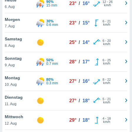
90%
okies oder
12
-
26
23°
/
16°
15 mm
km/h
6. Aug
 Partner
e es uns
n, das
Morgen
30%
6
-
21
23°
/
15°
uf der
0.6 mm
km/h
7. Aug
 verfolgen
lysieren
Samstag
6
-
20
25°
/
14°
km/h
8. Aug
s Profil zu
um Ihnen
ierende
Sonntag
50%
6
-
25
28°
/
17°
nd
0.7 mm
km/h
9. Aug
erte Inhalte
. Weitere
Montag
80%
8
-
22
nen finden
27°
/
16°
0.3 mm
km/h
10. Aug
rer
tlinie
. Sie
Dienstag
e
5
-
21
27°
/
18°
km/h
 jederzeit
11. Aug
, indem Sie
altfläche
Mittwoch
4
-
18
stellungen
29°
/
18°
km/h
12. Aug
n Rand
bsite