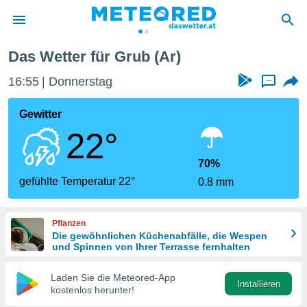
Das Wetter für Grub (Ar)
politik
16:55
Donnerstag
...
von
at) wurde
Gewitter
uten
22°
m
llen, dass
estellten
70%
nen von
gefühlte Temperatur 22°
0.8 mm
tät sind.
 diese
er die
Pflanzen
Optionen
Die gewöhnlichen Küchenabfälle, die Wespen
und Spinnen von Ihrer Terrasse fernhalten
 cookies
Laden Sie die Meteored-App
s adgang
Installieren
kostenlos herunter!
gitale