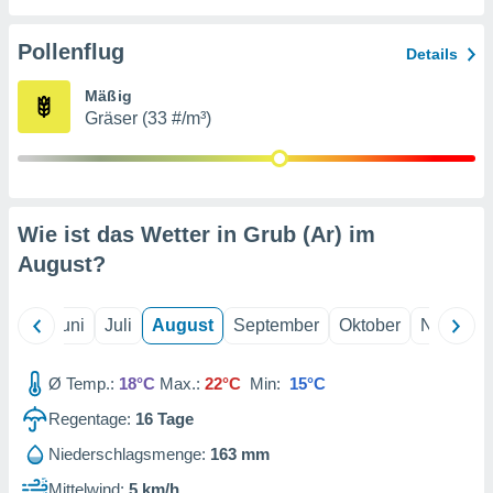
von
erte
Pollenflug
Details
verwendung
n zur
Mäßig
Gräser (33 #/m³)
erter
rstellung
n zur
ierung von
verwendung
Wie ist das Wetter in Grub (Ar) im
n zur
August
?
erter
essung der
ung,
Mai
Juni
Juli
August
September
Oktober
Novembe
er
ce von
analyse von
Ø Temp.:
18°C
Max.:
22°C
Min:
15°C
n durch
Regentage:
16
Tage
 oder
onen von
Niederschlagsmenge:
163 mm
nen
Mittelwind:
5 km/h