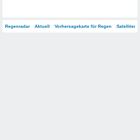
Regenradar
Aktuell
Vorhersagekarte für Regen
Satelliten