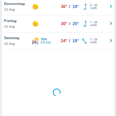
Donnerstag
6
-
20
30°
/
19°
km/h
13. Aug
IV,
Freitag
7
-
29
30°
/
20°
kie-
km/h
14. Aug
er
Samstag
70%
7
-
26
24°
/
18°
it der
0.9 mm
km/h
15. Aug
n von
cht
den sind,
 weiterhin
 Website
t
 indem Sie
ieren. In
l werden
über
, dass wir
s
, die für die
auf der
twendig