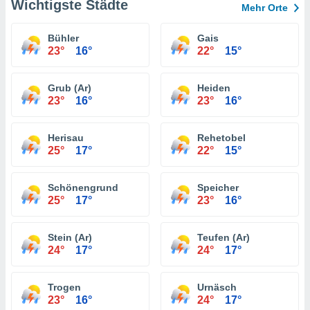
Wichtigste Städte
Mehr Orte
Bühler
Gais
23°
16°
22°
15°
Grub (Ar)
Heiden
23°
16°
23°
16°
Herisau
Rehetobel
25°
17°
22°
15°
Schönengrund
Speicher
25°
17°
23°
16°
Stein (Ar)
Teufen (Ar)
24°
17°
24°
17°
Trogen
Urnäsch
23°
16°
24°
17°