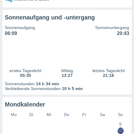
ntwicklung
serung der
Sonnenaufgang und -untergang
g
 Daten zur
Sonnenaufgang
Sonnenuntergang
n Inhalten.
06:09
20:43
ten und
ion durch
on
,
erte
erstes Tageslicht
Mittag
letztes Tageslicht
d Inhalte,
05:35
13:27
21:18
on
Sonnenstunden
14 h 34 min
ung und der
Verbleibende Sonnenstunden
10 h 5 min
ce von
nforschung
Mondkalender
icklung
serung von
Mo
Di
Mi
Do
Fr
Sa
So
.
9
sere 1199