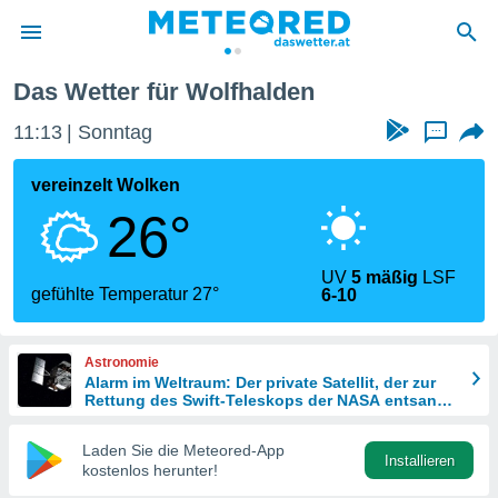
Das Wetter für Wolfhalden
politik
11:13
Sonntag
...
von
at) wurde
vereinzelt Wolken
uten
26°
m
llen, dass
estellten
UV
5 mäßig
LSF
nen von
gefühlte Temperatur 27°
6-10
tät sind.
 diese
er die
Astronomie
Optionen
Alarm im Weltraum: Der private Satellit, der zur
Rettung des Swift-Teleskops der NASA entsandt
wurde
 cookies
Laden Sie die Meteored-App
s adgang
Installieren
kostenlos herunter!
gitale