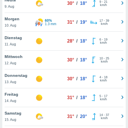
okies oder
9
-
21
30°
/
18°
km/h
9. Aug
 Partner
e es uns
n, das
Morgen
60%
17
-
39
31°
/
19°
uf der
1.3 mm
km/h
10. Aug
 verfolgen
lysieren
Dienstag
6
-
19
28°
/
18°
km/h
11. Aug
s Profil zu
um Ihnen
ierende
Mittwoch
10
-
25
30°
/
18°
nd
km/h
12. Aug
erte Inhalte
. Weitere
Donnerstag
4
-
18
nen finden
30°
/
18°
km/h
13. Aug
rer
tlinie
. Sie
Freitag
e
5
-
17
31°
/
18°
km/h
 jederzeit
14. Aug
, indem Sie
altfläche
Samstag
14
-
37
stellungen
31°
/
20°
km/h
15. Aug
n Rand
bsite