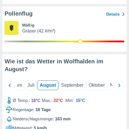
von
erte
Pollenflug
Details
verwendung
n zur
Mäßig
Gräser (42 #/m³)
erter
rstellung
n zur
ierung von
verwendung
Wie ist das Wetter in Wolfhalden im
n zur
August
?
erter
essung der
ung,
Mai
Juni
Juli
August
September
Oktober
Novembe
er
ce von
analyse von
Ø Temp.:
18°C
Max.:
22°C
Min:
15°C
n durch
Regentage:
16
Tage
 oder
onen von
Niederschlagsmenge:
163 mm
nen
Mittelwind:
5 km/h