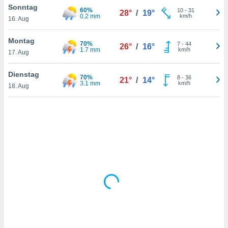
Sonntag
60%
10
-
31
28°
/
19°
0.2 mm
km/h
16. Aug
IV,
Montag
70%
7
-
44
26°
/
16°
kie-
1.7 mm
km/h
17. Aug
er
Dienstag
70%
8
-
36
21°
/
14°
it der
3.1 mm
km/h
18. Aug
n von
cht
den sind,
 weiterhin
 Website
t
 indem Sie
ieren. In
l werden
über
, dass wir
s
, die für die
auf der
twendig