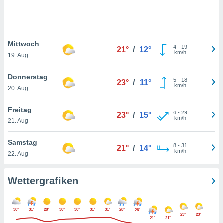
keine
r
analyse
nzeige von
Mittwoch
der
4
-
19
21°
/
12°
km/h
erten
19. Aug
erwenden,
Donnerstag
5
-
18
23°
/
11°
 nicht
km/h
20. Aug
erte
ehen
Freitag
e können
6
-
29
23°
/
15°
km/h
ation von
21. Aug
lehnen und
s
Samstag
8
-
31
21°
/
14°
t auf
km/h
22. Aug
site
 indem Sie
altfläche
Wettergrafiken
 klicken.
Zustimmung
30°
31°
28°
30°
30°
31°
31°
28°
26°
wir und
23°
23°
21°
21°
tner