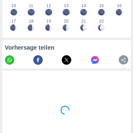
tner
10
11
12
13
14
15
16
17
18
19
20
21
22
Vorhersage teilen