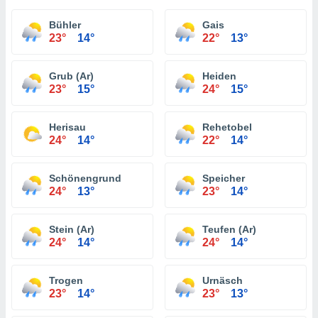
Bühler
Gais
23°
14°
22°
13°
Grub (Ar)
Heiden
23°
15°
24°
15°
Herisau
Rehetobel
24°
14°
22°
14°
Schönengrund
Speicher
24°
13°
23°
14°
Stein (Ar)
Teufen (Ar)
24°
14°
24°
14°
Trogen
Urnäsch
23°
14°
23°
13°