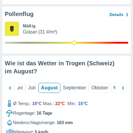
von
erte
Pollenflug
Details
verwendung
n zur
Mäßig
Gräser (31 #/m³)
erter
rstellung
n zur
ierung von
verwendung
Wie ist das Wetter in Trogen (Schweiz)
n zur
im
August
?
erter
essung der
ung,
Mai
Juni
Juli
August
September
Oktober
Novembe
er
ce von
analyse von
Ø Temp.:
18°C
Max.:
22°C
Min:
15°C
n durch
Regentage:
16
Tage
 oder
onen von
Niederschlagsmenge:
163 mm
nen
Mittelwind:
5 km/h