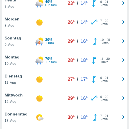
40%
okies oder
6
-
21
23°
/
14°
0.2 mm
km/h
7. Aug
 Partner
e es uns
n, das
Morgen
7
-
22
26°
/
14°
uf der
km/h
8. Aug
 verfolgen
lysieren
Sonntag
30%
10
-
25
29°
/
16°
1 mm
km/h
9. Aug
s Profil zu
um Ihnen
ierende
Montag
70%
11
-
30
28°
/
18°
nd
1.7 mm
km/h
10. Aug
erte Inhalte
. Weitere
Dienstag
6
-
21
nen finden
27°
/
17°
km/h
11. Aug
rer
tlinie
. Sie
Mittwoch
e
6
-
22
29°
/
16°
km/h
 jederzeit
12. Aug
, indem Sie
altfläche
Donnerstag
7
-
21
stellungen
30°
/
18°
km/h
13. Aug
n Rand
bsite