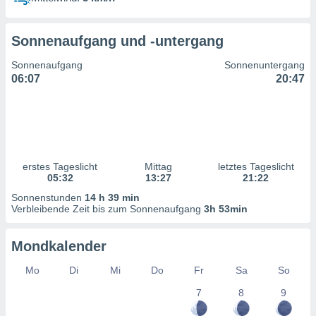
ntwicklung
serung der
Sonnenaufgang und -untergang
g
 Daten zur
Sonnenaufgang
Sonnenuntergang
n Inhalten.
06:07
20:47
ten und
ion durch
on
,
erte
erstes Tageslicht
Mittag
letztes Tageslicht
d Inhalte,
05:32
13:27
21:22
on
Sonnenstunden
14 h 39 min
ung und der
Verbleibende Zeit bis zum Sonnenaufgang
3h 53min
ce von
nforschung
Mondkalender
icklung
serung von
Mo
Di
Mi
Do
Fr
Sa
So
.
7
8
9
sere 1199