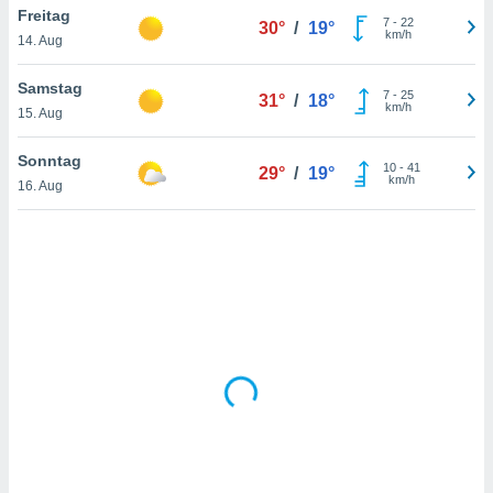
Freitag
7
-
22
30°
/
19°
km/h
14. Aug
IV,
Samstag
7
-
25
31°
/
18°
kie-
km/h
15. Aug
er
Sonntag
10
-
41
29°
/
19°
it der
km/h
16. Aug
n von
cht
den sind,
 weiterhin
 Website
t
 indem Sie
ieren. In
l werden
über
, dass wir
s
, die für die
auf der
twendig