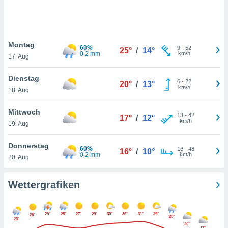
keine
r
analyse
nzeige von
Montag
der
60%
9
-
52
25°
/
14°
0.2 mm
km/h
erten
17. Aug
erwenden,
Dienstag
6
-
22
20°
/
13°
 nicht
km/h
18. Aug
erte
ehen
Mittwoch
e können
13
-
42
17°
/
12°
km/h
ation von
19. Aug
lehnen und
s
Donnerstag
60%
16
-
48
16°
/
10°
t auf
0.2 mm
km/h
20. Aug
site
 indem Sie
altfläche
Wettergrafiken
 klicken.
Zustimmung
29°
28°
27°
29°
30°
30°
31°
29°
wir und
26°
25°
23°
20°
tner