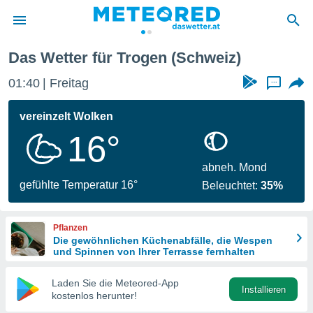
Das Wetter für Trogen (Schweiz)
politik
01:40
Freitag
...
von
at) wurde
vereinzelt Wolken
uten
16°
m
llen, dass
estellten
abneh. Mond
nen von
gefühlte Temperatur 16°
Beleuchtet:
35%
tät sind.
 diese
er die
Pflanzen
Optionen
Die gewöhnlichen Küchenabfälle, die Wespen
und Spinnen von Ihrer Terrasse fernhalten
 cookies
Laden Sie die Meteored-App
s adgang
Installieren
kostenlos herunter!
gitale