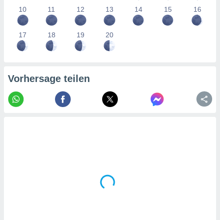
tner
10
11
12
13
14
15
16
17
18
19
20
Vorhersage teilen