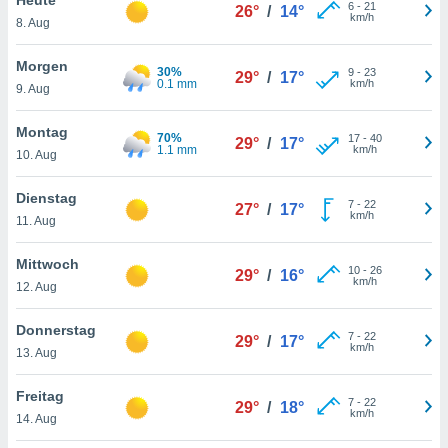
okies oder
6
-
21
26°
/
14°
km/h
8. Aug
 Partner
e es uns
n, das
Morgen
30%
9
-
23
29°
/
17°
uf der
0.1 mm
km/h
9. Aug
 verfolgen
lysieren
Montag
70%
17
-
40
29°
/
17°
1.1 mm
km/h
10. Aug
s Profil zu
um Ihnen
ierende
Dienstag
7
-
22
27°
/
17°
nd
km/h
11. Aug
erte Inhalte
. Weitere
Mittwoch
10
-
26
nen finden
29°
/
16°
km/h
12. Aug
rer
tlinie
. Sie
Donnerstag
e
7
-
22
29°
/
17°
km/h
 jederzeit
13. Aug
, indem Sie
altfläche
Freitag
7
-
22
stellungen
29°
/
18°
km/h
14. Aug
n Rand
bsite