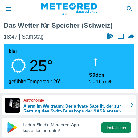
Das Wetter für Speicher (Schweiz)
politik
18:47
Samstag
...
von
at) wurde
klar
uten
25°
m
llen, dass
estellten
Süden
nen von
gefühlte Temperatur 26°
2
11 km/h
tät sind.
 diese
er die
Astronomie
Optionen
Alarm im Weltraum: Der private Satellit, der zur
Rettung des Swift-Teleskops der NASA entsandt
wurde
 cookies
Laden Sie die Meteored-App
s adgang
Installieren
kostenlos herunter!
gitale