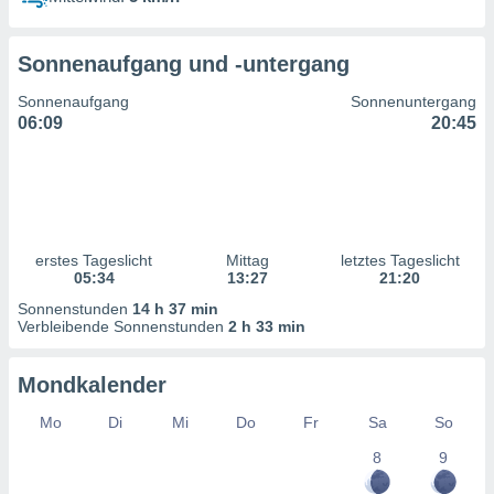
ntwicklung
serung der
Sonnenaufgang und -untergang
g
 Daten zur
Sonnenaufgang
Sonnenuntergang
n Inhalten.
06:09
20:45
ten und
ion durch
on
,
erte
erstes Tageslicht
Mittag
letztes Tageslicht
d Inhalte,
05:34
13:27
21:20
on
Sonnenstunden
14 h 37 min
ung und der
Verbleibende Sonnenstunden
2 h 33 min
ce von
nforschung
Mondkalender
icklung
serung von
Mo
Di
Mi
Do
Fr
Sa
So
.
8
9
sere 1199