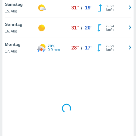
Samstag
8
-
22
31°
/
19°
km/h
15. Aug
IV,
Sonntag
7
-
24
31°
/
20°
kie-
km/h
16. Aug
er
Montag
70%
7
-
29
28°
/
17°
it der
0.9 mm
km/h
17. Aug
n von
cht
den sind,
 weiterhin
 Website
t
 indem Sie
ieren. In
l werden
über
, dass wir
s
, die für die
auf der
twendig