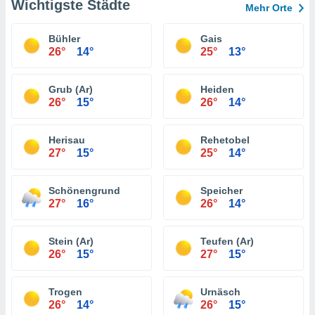
Wichtigste Städte
Mehr Orte
Bühler
Gais
26°
14°
25°
13°
Grub (Ar)
Heiden
26°
15°
26°
14°
Herisau
Rehetobel
27°
15°
25°
14°
Schönengrund
Speicher
27°
16°
26°
14°
Stein (Ar)
Teufen (Ar)
26°
15°
27°
15°
Trogen
Urnäsch
26°
14°
26°
15°