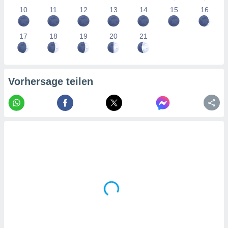
tner
10
11
12
13
14
15
16
17
18
19
20
21
Vorhersage teilen