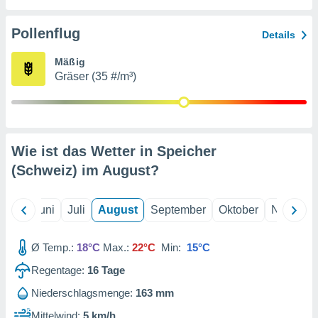
von
erte
Pollenflug
Details
verwendung
n zur
Mäßig
Gräser (35 #/m³)
erter
rstellung
n zur
ierung von
verwendung
Wie ist das Wetter in Speicher
n zur
(Schweiz) im
August
?
erter
essung der
ung,
Mai
Juni
Juli
August
September
Oktober
Novembe
er
ce von
analyse von
Ø Temp.:
18°C
Max.:
22°C
Min:
15°C
n durch
Regentage:
16
Tage
 oder
onen von
Niederschlagsmenge:
163 mm
nen
Mittelwind:
5 km/h