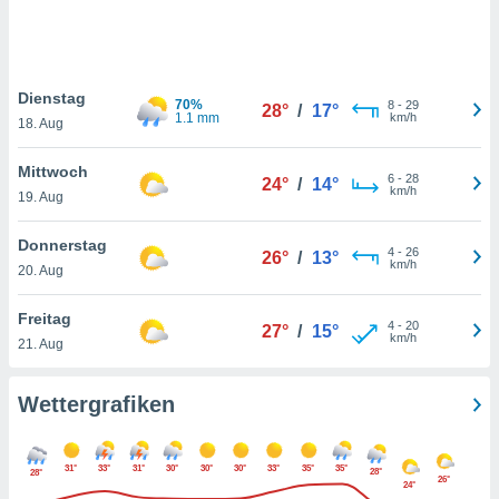
keine
r
analyse
nzeige von
Dienstag
der
70%
8
-
29
28°
/
17°
1.1 mm
km/h
erten
18. Aug
erwenden,
Mittwoch
6
-
28
24°
/
14°
 nicht
km/h
19. Aug
erte
ehen
Donnerstag
e können
4
-
26
26°
/
13°
km/h
ation von
20. Aug
lehnen und
s
Freitag
4
-
20
27°
/
15°
t auf
km/h
21. Aug
site
 indem Sie
altfläche
Wettergrafiken
 klicken.
Zustimmung
31°
33°
31°
30°
30°
30°
33°
35°
35°
wir und
28°
28°
26°
24°
tner