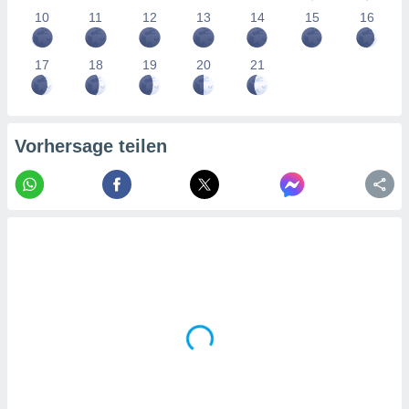
tner
10
11
12
13
14
15
16
17
18
19
20
21
Vorhersage teilen