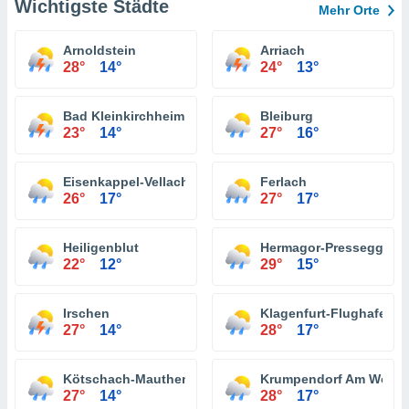
Wichtigste Städte
Mehr Orte
Arnoldstein
Arriach
28°
14°
24°
13°
Bad Kleinkirchheim
Bleiburg
23°
14°
27°
16°
Eisenkappel-Vellach
Ferlach
26°
17°
27°
17°
Heiligenblut
Hermagor-Pressegger S
22°
12°
29°
15°
Irschen
Klagenfurt-Flughafen
27°
14°
28°
17°
Kötschach-Mauthen
Krumpendorf Am Wörth
27°
14°
28°
17°