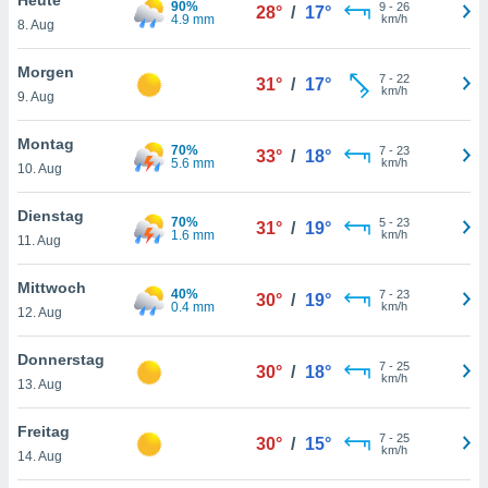
90%
okies oder
9
-
26
28°
/
17°
4.9 mm
km/h
8. Aug
 Partner
e es uns
n, das
Morgen
7
-
22
31°
/
17°
uf der
km/h
9. Aug
 verfolgen
lysieren
Montag
70%
7
-
23
33°
/
18°
5.6 mm
km/h
10. Aug
s Profil zu
um Ihnen
ierende
Dienstag
70%
5
-
23
31°
/
19°
nd
1.6 mm
km/h
11. Aug
erte Inhalte
. Weitere
Mittwoch
40%
7
-
23
nen finden
30°
/
19°
0.4 mm
km/h
12. Aug
rer
tlinie
. Sie
Donnerstag
e
7
-
25
30°
/
18°
km/h
 jederzeit
13. Aug
, indem Sie
altfläche
Freitag
7
-
25
stellungen
30°
/
15°
km/h
14. Aug
n Rand
bsite