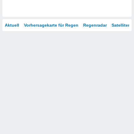
Aktuell
Vorhersagekarte für Regen
Regenradar
Satelliten