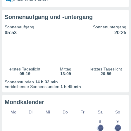
ntwicklung
serung der
Sonnenaufgang und -untergang
g
 Daten zur
Sonnenaufgang
Sonnenuntergang
n Inhalten.
05:53
20:25
ten und
ion durch
on
,
erte
erstes Tageslicht
Mittag
letztes Tageslicht
d Inhalte,
05:19
13:09
20:59
on
Sonnenstunden
14 h 32 min
ung und der
Verbleibende Sonnenstunden
1 h 45 min
ce von
nforschung
Mondkalender
icklung
serung von
Mo
Di
Mi
Do
Fr
Sa
So
.
8
9
sere 1199