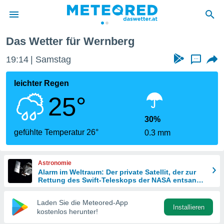
Das Wetter für Wernberg
politik
19:14
Samstag
...
von
at) wurde
leichter Regen
uten
25°
m
llen, dass
estellten
30%
nen von
gefühlte Temperatur 26°
0.3 mm
tät sind.
 diese
er die
Astronomie
Optionen
Alarm im Weltraum: Der private Satellit, der zur
Rettung des Swift-Teleskops der NASA entsandt
wurde
 cookies
Laden Sie die Meteored-App
s adgang
Installieren
kostenlos herunter!
gitale