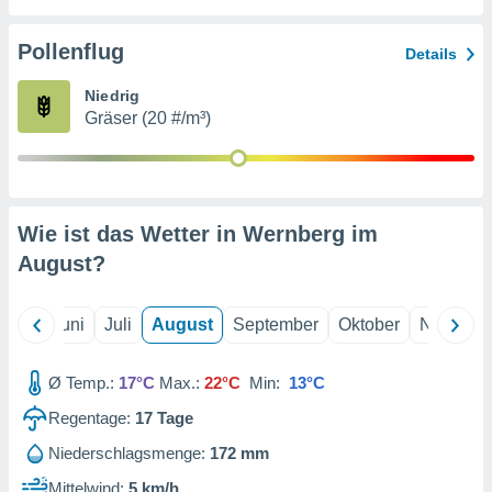
von
erte
Pollenflug
Details
verwendung
n zur
Niedrig
Gräser (20 #/m³)
erter
rstellung
n zur
ierung von
verwendung
Wie ist das Wetter in Wernberg im
n zur
August
?
erter
essung der
ung,
Mai
Juni
Juli
August
September
Oktober
Novembe
er
ce von
analyse von
Ø Temp.:
17°C
Max.:
22°C
Min:
13°C
n durch
Regentage:
17
Tage
 oder
onen von
Niederschlagsmenge:
172 mm
nen
Mittelwind:
5 km/h