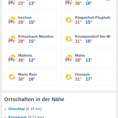
23°
13°
30°
16°
Irschen
Klagenfurt-Flughafen
29°
15°
31°
15°
Kötschach-Mauthen
Krumpendorf Am Wörth
29°
15°
31°
16°
Mallnitz
Malta
26°
12°
28°
13°
Maria Rain
Ossiach
30°
16°
31°
17°
Ortschaften in der Nähe
Gitschtal
(6.18 km)
Kirchbach
(8.22 km)