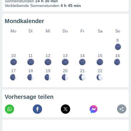
Sonnenstunden
14 h 30 min
tner
Verbleibende Sonnenstunden
4 h 45 min
Mondkalender
Mo
Di
Mi
Do
Fr
Sa
So
9
10
11
12
13
14
15
16
17
18
19
20
21
22
Vorhersage teilen