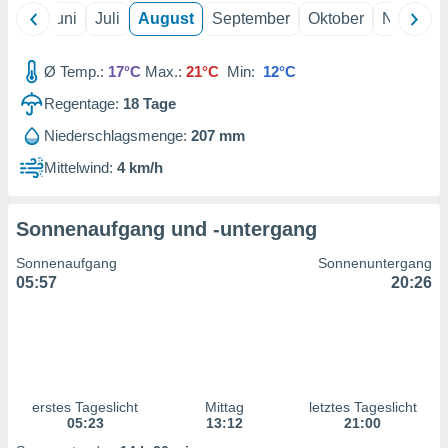
ntwicklung
Mai
Juni
Juli
August
September
Oktober
Novembe
serung der
g
Ø Temp.:
17°C
Max.:
21°C
Min:
12°C
 Daten zur
Regentage:
18
Tage
n Inhalten.
Niederschlagsmenge:
207 mm
ten und
Mittelwind:
4 km/h
ion durch
on
,
Sonnenaufgang und -untergang
erte
d Inhalte,
Sonnenaufgang
Sonnenuntergang
on
05:57
20:26
ung und der
ce von
nforschung
icklung
serung von
.
erstes Tageslicht
Mittag
letztes Tageslicht
05:23
13:12
21:00
sere 1199