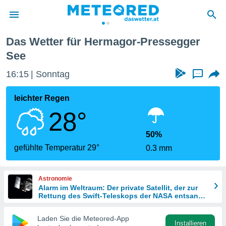
Das Wetter für Hermagor-Pressegger
politik
See
von
16:15
Sonntag
...
at) wurde
uten
leichter Regen
m
llen, dass
28°
estellten
nen von
50%
tät sind.
gefühlte Temperatur 29°
 diese
0.3 mm
er die
Optionen
Astronomie
Alarm im Weltraum: Der private Satellit, der zur
Rettung des Swift-Teleskops der NASA entsandt
 cookies
wurde
s adgang
Laden Sie die Meteored-App
gitale
Installieren