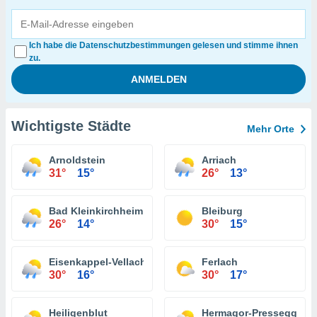
Ich habe die Datenschutzbestimmungen gelesen und stimme ihnen
zu.
Wichtigste Städte
Mehr Orte
Arnoldstein
Arriach
31°
15°
26°
13°
Bad Kleinkirchheim
Bleiburg
26°
14°
30°
15°
Eisenkappel-Vellach
Ferlach
30°
16°
30°
17°
Heiligenblut
Hermagor-Pressegger S