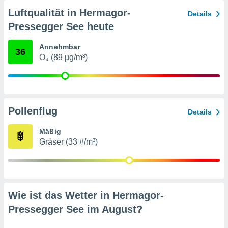
von
Luftqualität in Hermagor-
Details
erte
Pressegger See heute
verwendung
n zur
Annehmbar
36
O₃ (89 µg/m³)
erter
rstellung
n zur
ierung von
verwendung
n zur
Pollenflug
Details
erter
Mäßig
essung der
Gräser (33 #/m³)
ung,
er
ce von
analyse von
n durch
Wie ist das Wetter in Hermagor-
 oder
onen von
Pressegger See im
August
?
nen