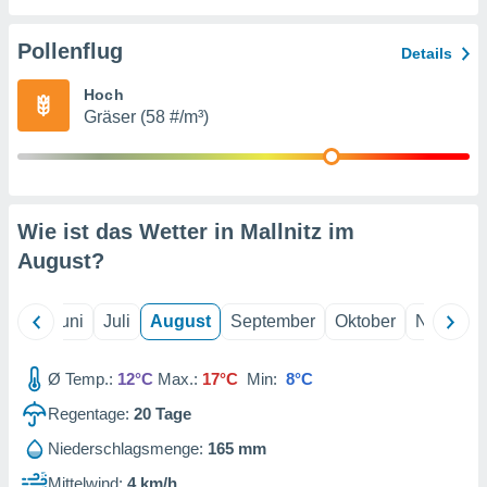
von
erte
Pollenflug
Details
verwendung
n zur
Hoch
Gräser (58 #/m³)
erter
rstellung
n zur
ierung von
verwendung
Wie ist das Wetter in Mallnitz im
n zur
August
?
erter
essung der
ung,
Mai
Juni
Juli
August
September
Oktober
Novembe
er
ce von
analyse von
Ø Temp.:
12°C
Max.:
17°C
Min:
8°C
n durch
Regentage:
20
Tage
 oder
onen von
Niederschlagsmenge:
165 mm
nen
Mittelwind:
4 km/h