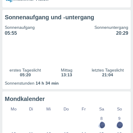
ntwicklung
serung der
Sonnenaufgang und -untergang
g
 Daten zur
Sonnenaufgang
Sonnenuntergang
n Inhalten.
05:55
20:29
ten und
ion durch
on
,
erte
erstes Tageslicht
Mittag
letztes Tageslicht
d Inhalte,
05:20
13:13
21:04
on
Sonnenstunden
14 h 34 min
ung und der
ce von
Mondkalender
nforschung
icklung
Mo
Di
Mi
Do
Fr
Sa
So
serung von
8
9
.
sere 1199