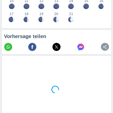
10
11
12
13
14
15
16
tner
17
18
19
20
21
Vorhersage teilen