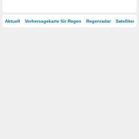
Aktuell
Vorhersagekarte für Regen
Regenradar
Satelliten