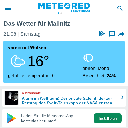
Das Wetter für Mallnitz
politik
21:08
Samstag
...
von
at) wurde
vereinzelt Wolken
uten
16°
m
llen, dass
estellten
abneh. Mond
nen von
gefühlte Temperatur 16°
Beleuchtet:
24%
tät sind.
 diese
er die
Astronomie
Optionen
Alarm im Weltraum: Der private Satellit, der zur
Rettung des Swift-Teleskops der NASA entsandt
wurde
 cookies
Laden Sie die Meteored-App
s adgang
Installieren
kostenlos herunter!
gitale