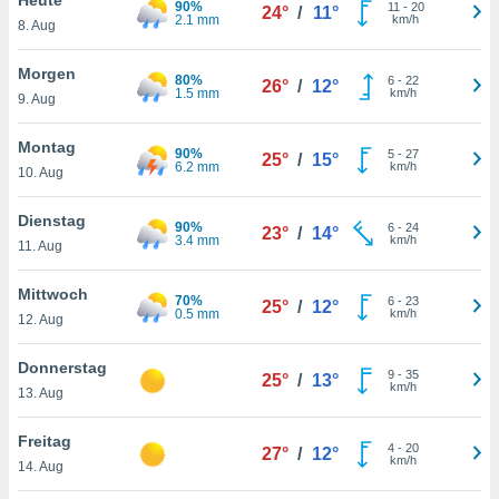
90%
okies oder
11
-
20
24°
/
11°
2.1 mm
km/h
8. Aug
 Partner
e es uns
n, das
Morgen
80%
6
-
22
26°
/
12°
uf der
1.5 mm
km/h
9. Aug
 verfolgen
lysieren
Montag
90%
5
-
27
25°
/
15°
6.2 mm
km/h
10. Aug
s Profil zu
um Ihnen
ierende
Dienstag
90%
6
-
24
23°
/
14°
nd
3.4 mm
km/h
11. Aug
erte Inhalte
. Weitere
Mittwoch
70%
6
-
23
nen finden
25°
/
12°
0.5 mm
km/h
12. Aug
rer
tlinie
. Sie
Donnerstag
e
9
-
35
25°
/
13°
km/h
 jederzeit
13. Aug
, indem Sie
altfläche
Freitag
4
-
20
stellungen
27°
/
12°
km/h
14. Aug
n Rand
bsite