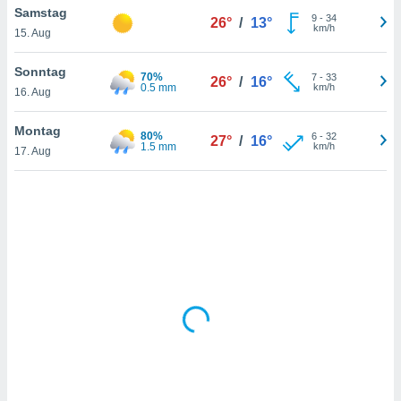
Samstag
9
-
34
26°
/
13°
km/h
15. Aug
IV,
Sonntag
70%
7
-
33
26°
/
16°
kie-
0.5 mm
km/h
16. Aug
er
Montag
80%
6
-
32
27°
/
16°
it der
1.5 mm
km/h
17. Aug
n von
cht
den sind,
 weiterhin
 Website
t
 indem Sie
ieren. In
l werden
über
, dass wir
s
, die für die
auf der
twendig