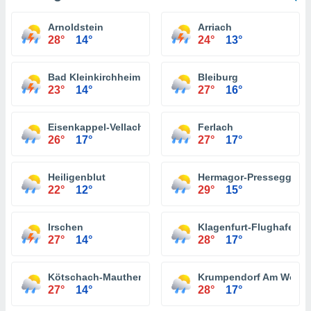
Arnoldstein
Arriach
28°
14°
24°
13°
Bad Kleinkirchheim
Bleiburg
23°
14°
27°
16°
Eisenkappel-Vellach
Ferlach
26°
17°
27°
17°
Heiligenblut
Hermagor-Pressegger S
22°
12°
29°
15°
Irschen
Klagenfurt-Flughafen
27°
14°
28°
17°
Kötschach-Mauthen
Krumpendorf Am Wörth
27°
14°
28°
17°