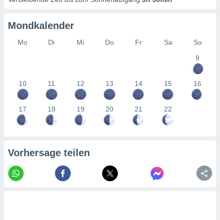
tner
Mondkalender
Mo
Di
Mi
Do
Fr
Sa
So
9
10
11
12
13
14
15
16
17
18
19
20
21
22
Vorhersage teilen