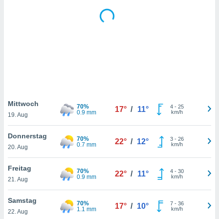
keine
r
analyse
nzeige von
der
erten
erwenden,
 nicht
erte
ehen
Mittwoch
70%
4
-
25
17°
/
11°
e können
0.9 mm
km/h
19. Aug
ation von
lehnen und
Donnerstag
s
70%
3
-
26
22°
/
12°
0.7 mm
km/h
t auf
20. Aug
site
 indem Sie
Freitag
70%
4
-
30
22°
/
11°
altfläche
0.9 mm
km/h
21. Aug
 klicken.
Zustimmung
Samstag
70%
7
-
36
17°
/
10°
wir und
1.1 mm
km/h
22. Aug
tner