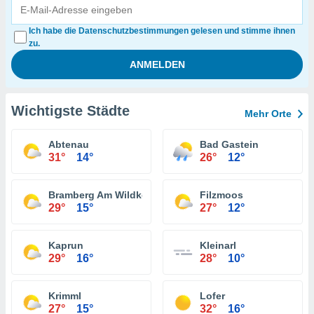
Ich habe die Datenschutzbestimmungen gelesen und stimme ihnen
zu.
Wichtigste Städte
Mehr Orte
Abtenau
Bad Gastein
31°
14°
26°
12°
Bramberg Am Wildkogel
Filzmoos
29°
15°
27°
12°
Kaprun
Kleinarl
29°
16°
28°
10°
Krimml
Lofer
27°
15°
32°
16°