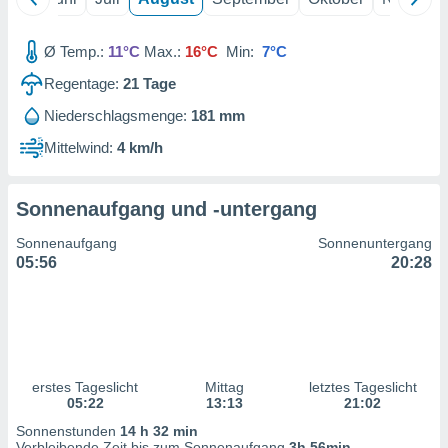
ntwicklung
serung der
Ø Temp.:
11°C
Max.:
16°C
Min:
7°C
g
Regentage:
21
Tage
 Daten zur
n Inhalten.
Niederschlagsmenge:
181 mm
Mittelwind:
4 km/h
ten und
ion durch
on
Sonnenaufgang und -untergang
,
erte
Sonnenaufgang
Sonnenuntergang
d Inhalte,
05:56
20:28
on
ung und der
ce von
nforschung
icklung
serung von
erstes Tageslicht
Mittag
letztes Tageslicht
.
05:22
13:13
21:02
Sonnenstunden
14 h 32 min
sere 1199
Verbleibende Zeit bis zum Sonnenaufgang
3h 56min