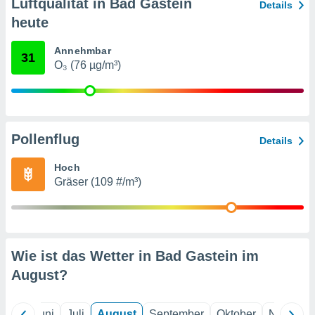
von
Luftqualität in Bad Gastein
Details
heute
erte
verwendung
Annehmbar
n zur
31
O₃ (76 µg/m³)
erter
rstellung
n zur
ierung von
verwendung
Pollenflug
Details
n zur
Hoch
erter
Gräser (109 #/m³)
essung der
ung,
er
ce von
analyse von
Wie ist das Wetter in Bad Gastein im
n durch
 oder
August
?
onen von
nen
Mai
Juni
Juli
August
September
Oktober
Novembe