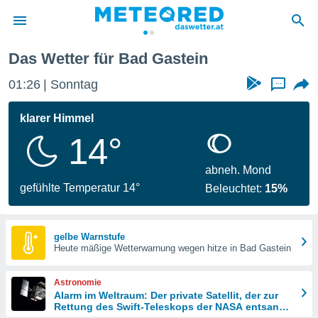
Das Wetter für Bad Gastein
politik
01:26
Sonntag
...
von
at) wurde
klarer Himmel
uten
14°
m
llen, dass
estellten
abneh. Mond
nen von
gefühlte Temperatur 14°
Beleuchtet:
15%
tät sind.
 diese
er die
Optionen
gelbe Warnstufe
Heute mäßige Wetterwarnung wegen hitze in Bad Gastein
 cookies
Astronomie
s adgang
Alarm im Weltraum: Der private Satellit, der zur
Rettung des Swift-Teleskops der NASA entsandt
gitale