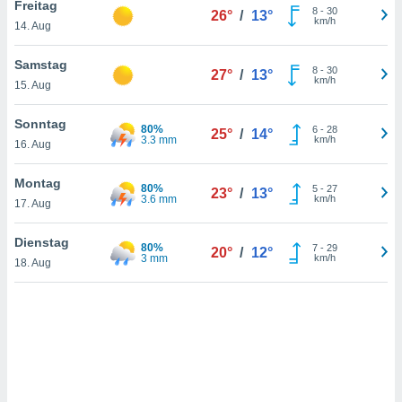
Freitag
8
-
30
26°
/
13°
km/h
14. Aug
IV,
Samstag
8
-
30
27°
/
13°
km/h
kie-
15. Aug
er
Sonntag
80%
6
-
28
25°
/
14°
3.3 mm
km/h
it der
16. Aug
n von
cht
Montag
80%
5
-
27
23°
/
13°
den sind,
3.6 mm
km/h
17. Aug
 weiterhin
 Website
Dienstag
t
80%
7
-
29
20°
/
12°
3 mm
km/h
 indem Sie
18. Aug
ieren. In
l werden
über
, dass wir
s
, die für die
auf der
twendig