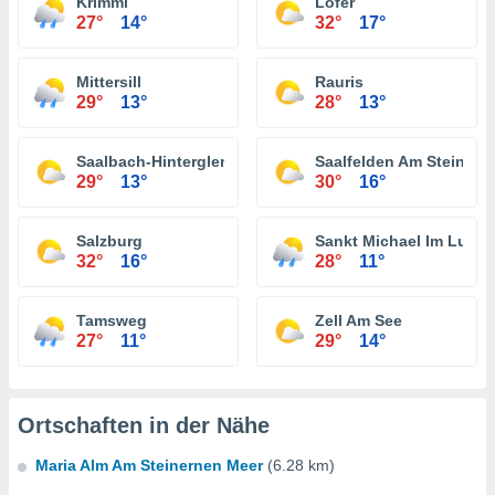
Krimml
Lofer
27°
14°
32°
17°
Mittersill
Rauris
29°
13°
28°
13°
Saalbach-Hinterglemm
Saalfelden Am Steinern
29°
13°
30°
16°
Salzburg
Sankt Michael Im Lung
32°
16°
28°
11°
Tamsweg
Zell Am See
27°
11°
29°
14°
Ortschaften in der Nähe
Maria Alm Am Steinernen Meer
(6.28 km)