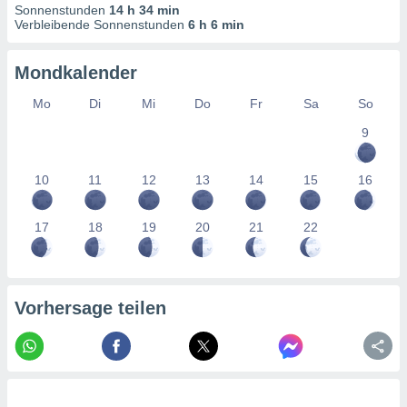
tner
Sonnenstunden
14 h 34 min
Verbleibende Sonnenstunden
6 h 6 min
Mondkalender
Mo
Di
Mi
Do
Fr
Sa
So
9
10
11
12
13
14
15
16
17
18
19
20
21
22
Vorhersage teilen