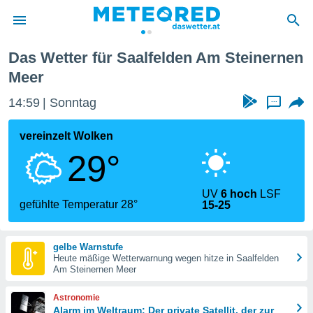
Das Wetter für Saalfelden Am Steinernen
politik
Meer
von
14:59
Sonntag
...
at) wurde
uten
vereinzelt Wolken
m
llen, dass
29°
estellten
nen von
tät sind.
UV
6 hoch
LSF
gefühlte Temperatur 28°
 diese
15-25
er die
Optionen
gelbe Warnstufe
Heute mäßige Wetterwarnung wegen hitze in Saalfelden
Am Steinernen Meer
 cookies
s adgang
Astronomie
gitale
Alarm im Weltraum: Der private Satellit, der zur