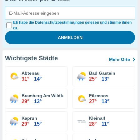
Ich habe die Datenschutzbestimmungen gelesen und stimme ihnen
zu.
Wichtigste Städte
Mehr Orte
Abtenau
Bad Gastein
31°
14°
25°
13°
Bramberg Am Wildkogel
Filzmoos
29°
13°
27°
13°
Kaprun
Kleinarl
29°
15°
28°
11°