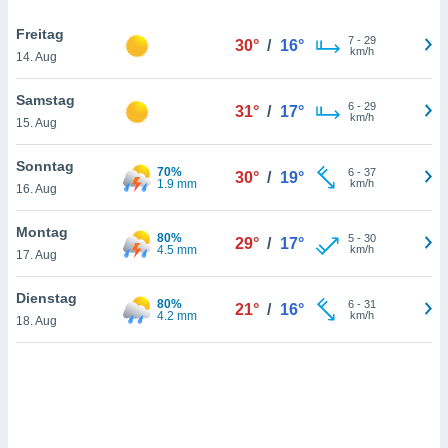
Freitag
7
-
29
30°
/
16°
km/h
IV,
14. Aug
kie-
Samstag
6
-
29
31°
/
17°
km/h
15. Aug
er
it der
Sonntag
70%
6
-
37
30°
/
19°
n von
1.9 mm
km/h
16. Aug
cht
den sind,
Montag
 weiterhin
80%
5
-
30
29°
/
17°
4.5 mm
km/h
 Website
17. Aug
t
 indem Sie
Dienstag
80%
6
-
31
21°
/
16°
ieren. In
4.2 mm
km/h
18. Aug
l werden
über
, dass wir
s
, die für die
auf der
twendig