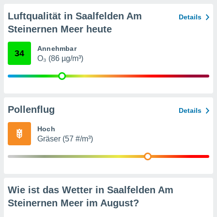
von
Luftqualität in Saalfelden Am
Details
erte
Steinernen Meer heute
verwendung
n zur
Annehmbar
34
erter
O₃ (86 µg/m³)
rstellung
n zur
ierung von
verwendung
n zur
Pollenflug
Details
erter
Hoch
essung der
Gräser (57 #/m³)
ung,
er
ce von
analyse von
n durch
 oder
Wie ist das Wetter in Saalfelden Am
onen von
Steinernen Meer im
August
?
nen