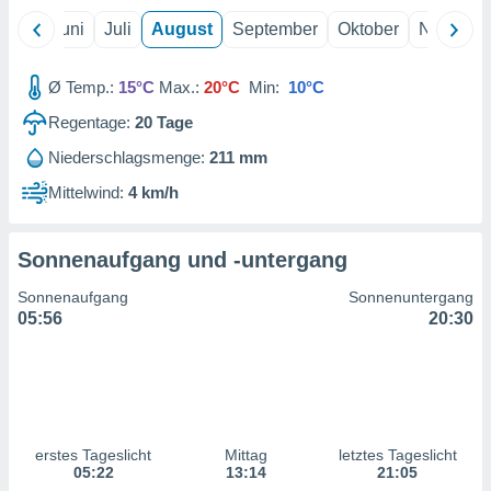
ntwicklung
Mai
Juni
Juli
August
September
Oktober
Novembe
serung der
g
Ø Temp.:
15°C
Max.:
20°C
Min:
10°C
 Daten zur
n Inhalten.
Regentage:
20
Tage
Niederschlagsmenge:
211 mm
ten und
ion durch
Mittelwind:
4 km/h
on
,
erte
Sonnenaufgang und -untergang
d Inhalte,
on
Sonnenaufgang
Sonnenuntergang
ung und der
05:56
20:30
ce von
nforschung
icklung
serung von
.
erstes Tageslicht
Mittag
letztes Tageslicht
05:22
13:14
21:05
sere 1199