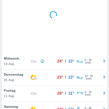
keine
r
analyse
nzeige von
der
erten
erwenden,
 nicht
erte
ehen
e können
Mittwoch
ation von
6
-
29
24°
/
13°
km/h
lehnen und
19. Aug
s
t auf
Donnerstag
10
-
46
23°
/
13°
site
km/h
20. Aug
 indem Sie
altfläche
Freitag
 klicken.
3
-
24
28°
/
11°
km/h
21. Aug
Zustimmung
wir und
Samstag
tner
9
-
48