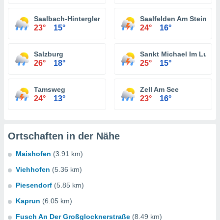
Saalbach-Hinterglemm
Saalfelden Am Steinern
23°
15°
24°
16°
Salzburg
Sankt Michael Im Lung
26°
18°
25°
15°
Tamsweg
Zell Am See
24°
13°
23°
16°
Ortschaften in der Nähe
Maishofen
(3.91 km)
Viehhofen
(5.36 km)
Piesendorf
(5.85 km)
Kaprun
(6.05 km)
Fusch An Der Großglocknerstraße
(8.49 km)