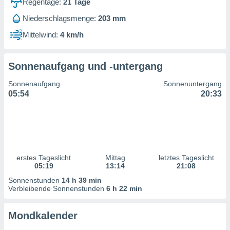
Regentage:
21
Tage
ntwicklung
serung der
Niederschlagsmenge:
203 mm
g
Mittelwind:
4 km/h
 Daten zur
n Inhalten.
Sonnenaufgang und -untergang
ten und
Sonnenaufgang
Sonnenuntergang
ion durch
05:54
20:33
on
,
erte
d Inhalte,
on
ung und der
ce von
erstes Tageslicht
Mittag
letztes Tageslicht
05:19
13:14
21:08
nforschung
Sonnenstunden
14 h 39 min
icklung
Verbleibende Sonnenstunden
6 h 22 min
serung von
.
Mondkalender
sere 1199