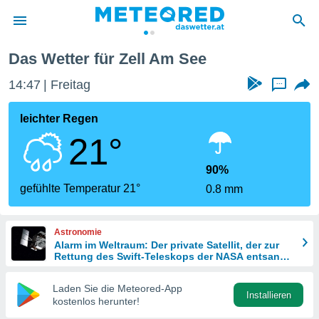
Das Wetter für Zell Am See
politik
14:47
Freitag
...
von
at) wurde
leichter Regen
uten
21°
m
llen, dass
estellten
90%
nen von
gefühlte Temperatur 21°
0.8 mm
tät sind.
 diese
er die
Astronomie
Optionen
Alarm im Weltraum: Der private Satellit, der zur
Rettung des Swift-Teleskops der NASA entsandt
wurde
 cookies
Laden Sie die Meteored-App
s adgang
Installieren
kostenlos herunter!
gitale