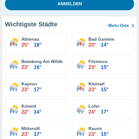
Wichtigste Städte
Mehr Orte
Abtenau
Bad Gastein
25°
18°
23°
14°
Bramberg Am Wildkogel
Filzmoos
23°
16°
23°
15°
Kaprun
Kleinarl
23°
17°
23°
15°
Krimml
Lofer
22°
14°
24°
17°
Mittersill
Rauris
23°
17°
23°
15°