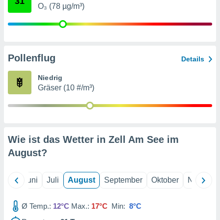
31
von
O₃ (78 µg/m³)
erte
verwendung
n zur
Pollenflug
erter
Details
rstellung
n zur
Niedrig
ierung von
Gräser (10 #/m³)
verwendung
n zur
erter
essung der
Wie ist das Wetter in Zell Am See im
ung,
er
August
?
ce von
analyse von
n durch
Mai
Juni
Juli
August
September
Oktober
Novembe
 oder
onen von
Ø Temp.:
12°C
Max.:
17°C
Min:
8°C
nen