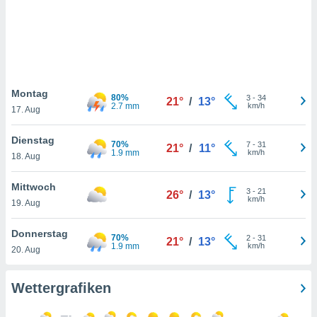
keine
r
analyse
nzeige von
der
erten
erwenden,
Montag
80%
3
-
34
21°
/
13°
2.7 mm
km/h
17. Aug
 nicht
erte
Dienstag
ehen
70%
7
-
31
21°
/
11°
1.9 mm
km/h
18. Aug
e können
ation von
lehnen und
Mittwoch
3
-
21
26°
/
13°
s
km/h
19. Aug
t auf
site
Donnerstag
70%
 indem Sie
2
-
31
21°
/
13°
1.9 mm
km/h
20. Aug
altfläche
 klicken.
Wettergrafiken
Zustimmung
wir und
tner