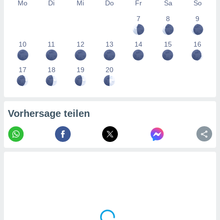
tner
Mo
Di
Mi
Do
Fr
Sa
So
7
8
9
10
11
12
13
14
15
16
17
18
19
20
Vorhersage teilen