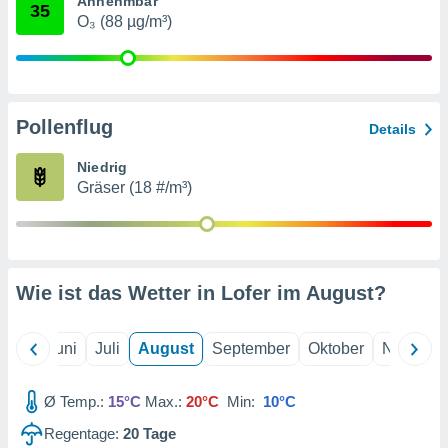
Annehmbar
von
35
O₃ (88 µg/m³)
erte
verwendung
n zur
erter
Pollenflug
Details
rstellung
n zur
Niedrig
ierung von
Gräser (18 #/m³)
verwendung
n zur
erter
essung der
ung,
Wie ist das Wetter in Lofer im
August
?
er
ce von
analyse von
Mai
Juni
Juli
August
September
Oktober
Novembe
n durch
 oder
onen von
Ø Temp.:
15°C
Max.:
20°C
Min:
10°C
Regentage:
20
Tage
nen