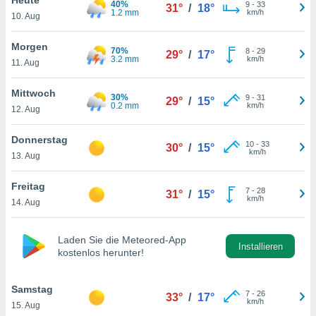
40%
okies oder
9
-
33
31°
/
18°
1.2 mm
km/h
10. Aug
 Partner
e es uns
n, das
Morgen
70%
8
-
29
29°
/
17°
uf der
3.2 mm
km/h
11. Aug
 verfolgen
lysieren
Mittwoch
30%
9
-
31
29°
/
15°
0.2 mm
km/h
12. Aug
s Profil zu
um Ihnen
ierende
Donnerstag
10
-
33
30°
/
15°
nd
km/h
13. Aug
erte Inhalte
. Weitere
Freitag
7
-
28
nen finden
31°
/
15°
km/h
14. Aug
rer
tlinie
. Sie
e
Laden Sie die Meteored-App
 jederzeit
Installieren
kostenlos herunter!
, indem Sie
altfläche
stellungen
Samstag
7
-
26
33°
/
17°
n Rand
km/h
15. Aug
bsite