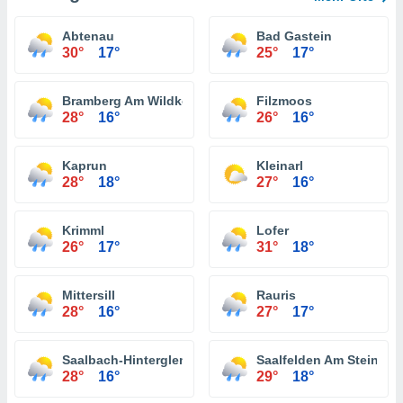
Abtenau
Bad Gastein
30°
17°
25°
17°
Bramberg Am Wildkogel
Filzmoos
28°
16°
26°
16°
Kaprun
Kleinarl
28°
18°
27°
16°
Krimml
Lofer
26°
17°
31°
18°
Mittersill
Rauris
28°
16°
27°
17°
Saalbach-Hinterglemm
Saalfelden Am Steinern
28°
16°
29°
18°