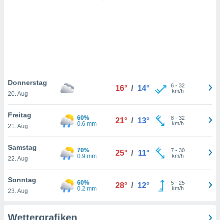
keine
r
analyse
nzeige von
der
erten
erwenden,
 nicht
Donnerstag
6
-
32
16°
/
14°
erte
km/h
20. Aug
ehen
e können
Freitag
60%
8
-
32
ation von
21°
/
13°
0.6 mm
km/h
21. Aug
lehnen und
s
t auf
Samstag
70%
7
-
30
25°
/
11°
site
0.9 mm
km/h
22. Aug
 indem Sie
altfläche
Sonntag
60%
5
-
25
 klicken.
28°
/
12°
0.2 mm
km/h
23. Aug
Zustimmung
wir und
Wettergrafiken
tner