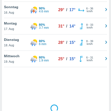
Sonntag
90%
6
-
36
29°
/
17°
4.6 mm
km/h
16. Aug
IV,
kie-
Montag
80%
8
-
33
31°
/
14°
3.7 mm
km/h
17. Aug
er
it der
Dienstag
80%
8
-
39
28°
/
15°
n von
6 mm
km/h
18. Aug
cht
den sind,
Mittwoch
80%
6
-
31
 weiterhin
25°
/
15°
1.9 mm
km/h
19. Aug
 Website
t
 indem Sie
ieren. In
l werden
über
, dass wir
s
, die für die
auf der
twendig