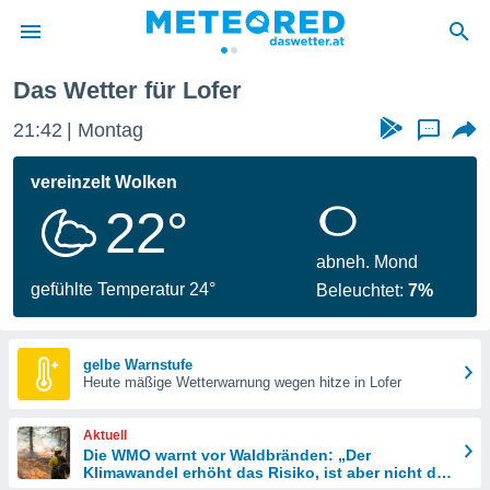
Das Wetter für Lofer
politik
21:42
Montag
...
von
at) wurde
vereinzelt Wolken
uten
22°
m
llen, dass
estellten
abneh. Mond
nen von
gefühlte Temperatur 24°
Beleuchtet:
7%
tät sind.
 diese
er die
Optionen
gelbe Warnstufe
Heute mäßige Wetterwarnung wegen hitze in Lofer
 cookies
Aktuell
s adgang
Die WMO warnt vor Waldbränden: „Der
Klimawandel erhöht das Risiko, ist aber nicht die
gitale