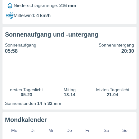
ntwicklung
Niederschlagsmenge:
216 mm
serung der
Mittelwind:
4 km/h
g
 Daten zur
n Inhalten.
Sonnenaufgang und -untergang
Sonnenaufgang
Sonnenuntergang
ten und
05:58
20:30
ion durch
on
,
erte
d Inhalte,
on
ung und der
erstes Tageslicht
Mittag
letztes Tageslicht
05:23
13:14
21:04
ce von
Sonnenstunden
14 h 32 min
nforschung
icklung
serung von
Mondkalender
.
Mo
Di
Mi
Do
Fr
Sa
So
sere 1199