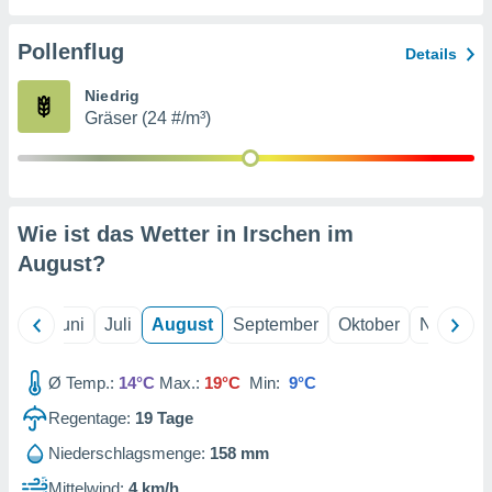
von
erte
Pollenflug
Details
verwendung
n zur
Niedrig
Gräser (24 #/m³)
erter
rstellung
n zur
ierung von
verwendung
Wie ist das Wetter in Irschen im
n zur
August
?
erter
essung der
ung,
Mai
Juni
Juli
August
September
Oktober
Novembe
er
ce von
analyse von
Ø Temp.:
14°C
Max.:
19°C
Min:
9°C
n durch
Regentage:
19
Tage
 oder
onen von
Niederschlagsmenge:
158 mm
nen
Mittelwind:
4 km/h