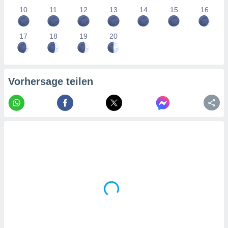
tner
10
11
12
13
14
15
16
17
18
19
20
Vorhersage teilen