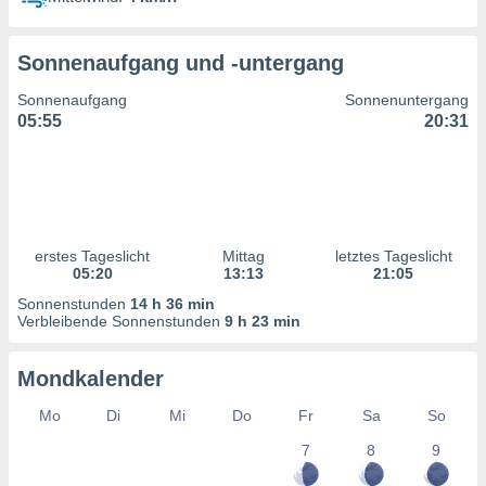
ntwicklung
serung der
Sonnenaufgang und -untergang
g
 Daten zur
Sonnenaufgang
Sonnenuntergang
n Inhalten.
05:55
20:31
ten und
ion durch
on
,
erte
erstes Tageslicht
Mittag
letztes Tageslicht
d Inhalte,
05:20
13:13
21:05
on
Sonnenstunden
14 h 36 min
ung und der
Verbleibende Sonnenstunden
9 h 23 min
ce von
nforschung
Mondkalender
icklung
serung von
Mo
Di
Mi
Do
Fr
Sa
So
.
7
8
9
sere 1199