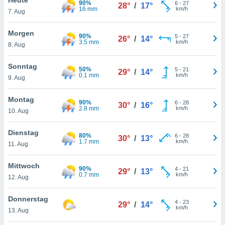
90%
okies oder
6
-
27
28°
/
17°
16 mm
km/h
7. Aug
 Partner
e es uns
n, das
Morgen
90%
5
-
27
26°
/
14°
uf der
3.5 mm
km/h
8. Aug
 verfolgen
lysieren
Sonntag
50%
5
-
21
29°
/
14°
0.1 mm
km/h
9. Aug
s Profil zu
um Ihnen
ierende
Montag
90%
6
-
28
30°
/
16°
nd
2.8 mm
km/h
10. Aug
erte Inhalte
. Weitere
Dienstag
80%
6
-
28
nen finden
30°
/
13°
1.7 mm
km/h
11. Aug
rer
tlinie
. Sie
Mittwoch
e
90%
4
-
21
29°
/
13°
0.7 mm
km/h
 jederzeit
12. Aug
, indem Sie
altfläche
Donnerstag
4
-
23
stellungen
29°
/
14°
km/h
13. Aug
n Rand
bsite