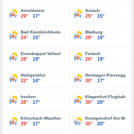
Arnoldstein
Arriach
29°
17°
25°
15°
Bad Kleinkirchheim
Bleiburg
24°
15°
29°
19°
Eisenkappel-Vellach
Ferlach
28°
19°
29°
19°
Heiligenblut
Hermagor-Pressegger S
22°
14°
30°
17°
Irschen
Klagenfurt-Flughafen
28°
17°
30°
20°
Kötschach-Mauthen
Krumpendorf Am Wörth
29°
17°
30°
20°