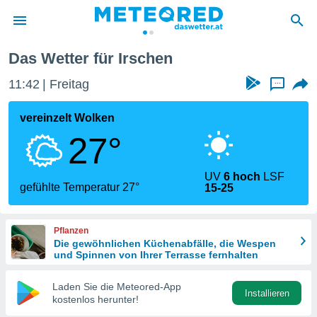
Das Wetter für Irschen
politik
11:42
Freitag
...
von
at) wurde
vereinzelt Wolken
uten
27°
m
llen, dass
estellten
UV
6 hoch
LSF
nen von
gefühlte Temperatur 27°
15-25
tät sind.
 diese
er die
Pflanzen
Optionen
Die gewöhnlichen Küchenabfälle, die Wespen
und Spinnen von Ihrer Terrasse fernhalten
 cookies
Laden Sie die Meteored-App
s adgang
Installieren
kostenlos herunter!
gitale