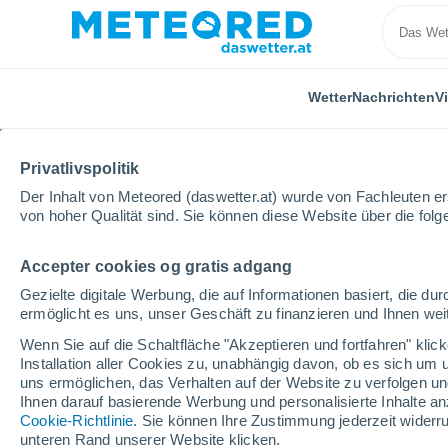
Wetter
Nachrichten
V
Privatlivspolitik
Der Inhalt von Meteored (daswetter.at) wurde von Fachleuten erst
von hoher Qualität sind. Sie können diese Website über die fol
Accepter cookies og gratis adgang
Home
Bundesland Tirol
Wildschönau
Gezielte digitale Werbung, die auf Informationen basiert, die 
ermöglicht es uns, unser Geschäft zu finanzieren und Ihnen weit
Das Wetter für Wildsc
Wenn Sie auf die Schaltfläche "Akzeptieren und fortfahren" kli
Installation aller Cookies zu, unabhängig davon, ob es sich um 
06:39
Freitag
uns ermöglichen, das Verhalten auf der Website zu verfolgen und
Ihnen darauf basierende Werbung und personalisierte Inhalte an
Cookie-Richtlinie
. Sie können Ihre Zustimmung jederzeit widerru
vereinzelt Wolken
unteren Rand unserer Website klicken.