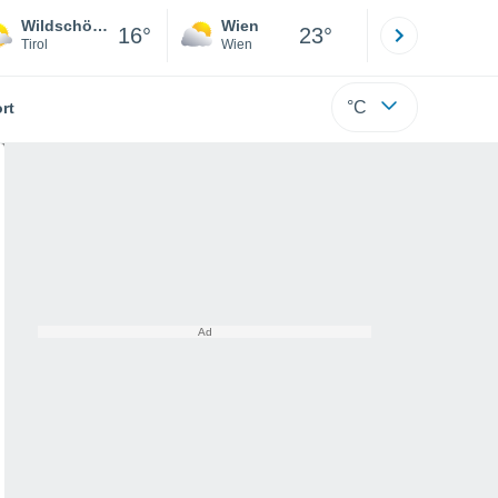
Wildschönau
Wien
Innsbruck
16°
23°
Tirol
Wien
Tirol
°C
rt