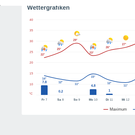
Wettergrafiken
40
35
29°
30
27°
26°
25°
25
23°
22°
20
15
15°
14°
7.8
12°
12°
10
11°
4.8
11°
1
0.2
°C
Fr
7
Sa
8
So
9
Mo
10
Di
11
Mi
12
Maximum