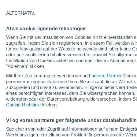
16°
ALTERNATIV,
Süden
Afvis cookie-lignende teknologier
gefühlte Temperatur 16°
2
-
7 km/h
Wenn Sie mit der Installation von Cookies nicht einverstanden s
zugreifen, indem Sie sich registrieren. In diesem Fall werden wir
für die Navigation auf der Website notwendig sind, aber keine
oder personalisierten Inhalten verwenden, obwohl Sie allgemein
Pflanzen
Installation von Cookies ablehnen und über dieses Abonnement a
Die gewöhnlichen Küchenabfälle, die Wespe
Spinnen von Ihrer Terrasse fernhalten
"Ablehnen" klicken.
Mit Ihrer Zustimmung verwenden wir und
unsere Partner
Cookie
Wetter 1 - 7 Tage
Aktuell
Vorhersagekarte für Rege
personenbezogene Daten wie Ihren Besuch auf dieser Website,
zuzugreifen und diese zu verarbeiten. Einige Anbieter verarbe
eines berechtigten Interesses, dem Sie widersprechen können. 
widerrufen oder der Datenverarbeitung widersprechen, indem Sie
Morgen
Sonntag
Cookie-Richtlinie
Heute
klicken.
8. Aug
9. Aug
7. Aug
Vi og vores partnere gør følgende under databehandli
Speichern von oder Zugriff auf Informationen auf einem Endger
Werbeanzeigen, erstellung von Profilen für personalisierte Wer
30%
90%