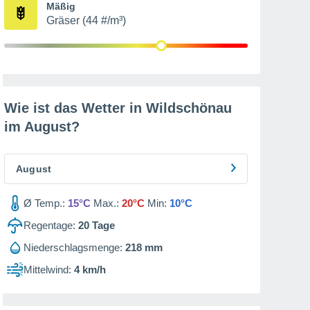
Mäßig
Gräser (44 #/m³)
Wie ist das Wetter in Wildschönau
im
August
?
August
Ø Temp.:
15°C
Max.:
20°C
Min:
10°C
Regentage:
20
Tage
Niederschlagsmenge:
218 mm
Mittelwind:
4 km/h