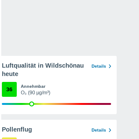
Luftqualität in Wildschönau
Details
heute
Annehmbar
36
O₃ (90 µg/m³)
Pollenflug
Details