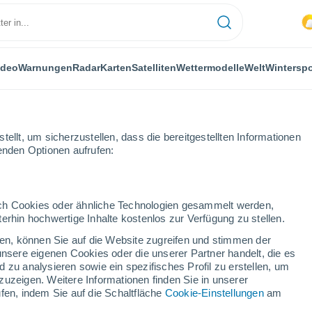
ideo
Warnungen
Radar
Karten
Satelliten
Wettermodelle
Welt
Winterspo
ellt, um sicherzustellen, dass die bereitgestellten Informationen
genden Optionen aufrufen:
durch Cookies oder ähnliche Technologien gesammelt werden,
erhin hochwertige Inhalte kostenlos zur Verfügung zu stellen.
hönau
cken, können Sie auf die Website zugreifen und stimmen der
unsere eigenen Cookies oder die unserer Partner handelt, die es
...
 zu analysieren sowie ein spezifisches Profil zu erstellen, um
zuzeigen. Weitere Informationen finden Sie in unserer
Stündlich
fen, indem Sie auf die Schaltfläche
Cookie-Einstellungen
am
Leichter Regen in den nächsten
Stunden