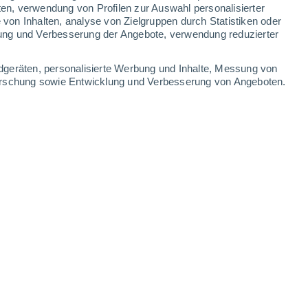
4.8 mm
1 mm
ten, verwendung von Profilen zur Auswahl personalisierter
on Inhalten, analyse von Zielgruppen durch Statistiken oder
23°
/
15°
26°
/
12°
27°
/
11°
30°
/
13°
ung und Verbesserung der Angebote, verwendung reduzierter
-
24
km/h
6
-
23
km/h
8
-
27
km/h
4
-
23
km/h
dgeräten, personalisierte Werbung und Inhalte, Messung von
forschung sowie Entwicklung und Verbesserung von Angeboten.
. August
ken
Süden
0 niedrig
2
-
7 km/h
LSF:
nein
kt
Südwesten
1 niedrig
0
-
7 km/h
LSF:
nein
kt
Nordosten
1 niedrig
2
-
10 km/h
LSF:
nein
Nordosten
5 mäßig
4
-
18 km/h
LSF:
6-10