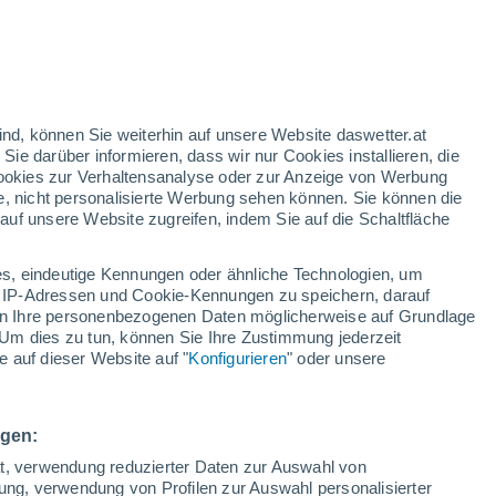
ind, können Sie weiterhin auf unsere Website daswetter.at
 Sie darüber informieren, dass wir nur Cookies installieren, die
 Cookies zur Verhaltensanalyse oder zur Anzeige von Werbung
e, nicht personalisierte Werbung sehen können. Sie können die
uf unsere Website zugreifen, indem Sie auf die Schaltfläche
n und
s, eindeutige Kennungen oder ähnliche Technologien, um
n
Regenradar
Satelliten
Wettermodelle
 IP-Adressen und Cookie-Kennungen zu speichern, darauf
iten Ihre personenbezogenen Daten möglicherweise auf Grundlage
Um dies zu tun, können Sie Ihre Zustimmung jederzeit
 auf dieser Website auf "
Konfigurieren
" oder unsere
Montag
Dienstag
Mittwoch
Donnerstag
10. Aug
11. Aug
12. Aug
13. Aug
ngen:
ät, verwendung reduzierter Daten zur Auswahl von
bung, verwendung von Profilen zur Auswahl personalisierter
90%
80%