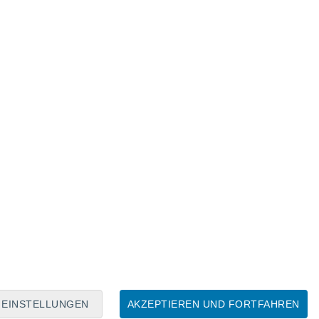
Mondkalender
Mo
Di
Mi
Do
Fr
Sa
So
7
8
9
10
11
12
13
14
15
16
17
18
19
20
EINSTELLUNGEN
AKZEPTIEREN UND FORTFAHREN