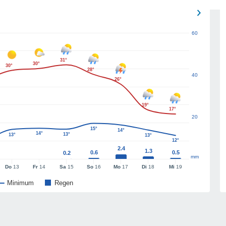
60
31°
30°
30°
28°
40
26°
19°
17°
20
15°
14°
14°
13°
13°
13°
12°
2.4
1.3
0.6
0.5
0.2
mm
Do
13
Fr
14
Sa
15
So
16
Mo
17
Di
18
Mi
19
Minimum
Regen