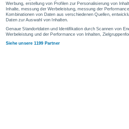
0.2 mm
7.8 mm
Werbung, erstellung von Profilen zur Personalisierung von Inhal
Inhalte, messung der Werbeleistung, messung der Performance v
25°
/
12°
29°
/
11°
22°
/
14°
Kombinationen von Daten aus verschiedenen Quellen, entwickl
Daten zur Auswahl von Inhalten.
8
-
26
km/h
6
-
22
km/h
5
9
-
30
km/h
Genaue Standortdaten und Identifikation durch Scannen von En
Werbeleistung und der Performance von Inhalten, Zielgruppen
Siehe unsere 1199 Partner
Das Wetter für Wildschönau Heute
, 7
vereinzelt Wol
16°
07:00
gefühlte T.
16°
teilweise bewöl
16°
08:00
gefühlte T.
16°
teilweise bewöl
17°
09:00
gefühlte T.
17°
leichter Regen
60%
20°
11:00
0.5 mm
gefühlte T.
20°