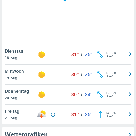
keine
r
analyse
nzeige von
der
erten
erwenden,
 nicht
Dienstag
12
-
29
31°
/
25°
erte
km/h
18. Aug
ehen
e können
Mittwoch
12
-
28
ation von
30°
/
25°
km/h
19. Aug
lehnen und
s
t auf
Donnerstag
12
-
29
30°
/
24°
site
km/h
20. Aug
 indem Sie
altfläche
Freitag
14
-
36
 klicken.
31°
/
25°
km/h
21. Aug
Zustimmung
wir und
Wettergrafiken
tner