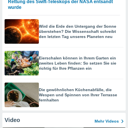
Rettung des Swift-Teleskops der NASA entsandt
wurde
Wird die Erde den Untergang der Sonne
überstehen? Die Wissenschaft schreibt
den letzten Tag unseres Planeten neu
Eierschalen können in Ihrem Garten ein
zweites Leben finden: So setzen Sie sie
richtig für Ihre Pflanzen ein
Die gewöhnlichen Küchenabfälle, die
Wespen und Spinnen von Ihrer Terrasse
fernhalten
Video
Mehr Videos