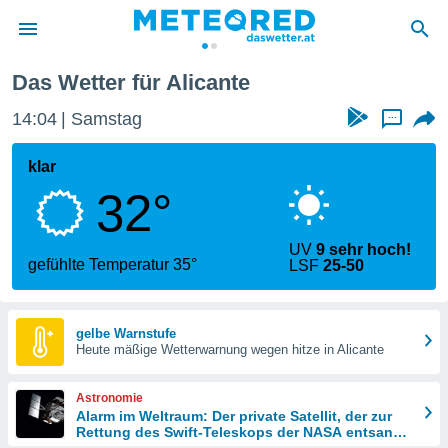
nte
Alicante
Das Wetter für Alicante
politik
14:04
Samstag
...
von
at) wurde
klar
uten
32°
m
llen, dass
estellten
UV
9 sehr hoch!
nen von
gefühlte Temperatur 35°
LSF
25-50
tät sind.
 diese
er die
Optionen
gelbe Warnstufe
Heute mäßige Wetterwarnung wegen hitze in Alicante
 cookies
Astronomie
s adgang
Alarm im Weltraum: Der private Satellit, der zur
Rettung des Swift-Teleskops der NASA entsandt
gitale