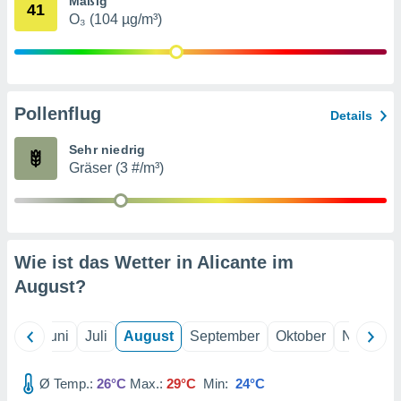
Mäßig
von
41
O₃ (104 µg/m³)
erte
verwendung
n zur
erter
Pollenflug
Details
rstellung
n zur
Sehr niedrig
ierung von
Gräser (3 #/m³)
verwendung
n zur
erter
essung der
ung,
Wie ist das Wetter in Alicante im
er
August
?
ce von
analyse von
n durch
Mai
Juni
Juli
August
September
Oktober
Novembe
 oder
onen von
Ø Temp.:
26°C
Max.:
29°C
Min:
24°C
nen