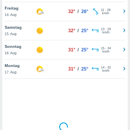
Freitag
11
-
28
32°
/
26°
km/h
14. Aug
IV,
kie-
Samstag
13
-
29
32°
/
25°
km/h
15. Aug
er
it der
Sonntag
15
-
34
31°
/
25°
n von
km/h
16. Aug
cht
den sind,
Montag
14
-
32
 weiterhin
31°
/
25°
km/h
17. Aug
 Website
t
 indem Sie
ieren. In
l werden
über
, dass wir
s
, die für die
auf der
twendig