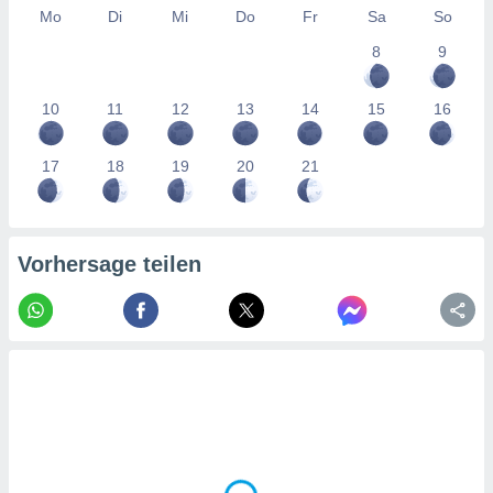
tner
Mo
Di
Mi
Do
Fr
Sa
So
8
9
10
11
12
13
14
15
16
17
18
19
20
21
Vorhersage teilen