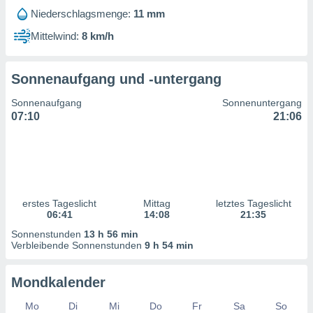
ntwicklung
Niederschlagsmenge:
11 mm
serung der
Mittelwind:
8 km/h
g
 Daten zur
n Inhalten.
Sonnenaufgang und -untergang
Sonnenaufgang
Sonnenuntergang
ten und
07:10
21:06
ion durch
on
,
erte
d Inhalte,
on
ung und der
erstes Tageslicht
Mittag
letztes Tageslicht
ce von
06:41
14:08
21:35
Sonnenstunden
13 h 56 min
nforschung
Verbleibende Sonnenstunden
9 h 54 min
icklung
serung von
Mondkalender
.
sere 1199
Mo
Di
Mi
Do
Fr
Sa
So