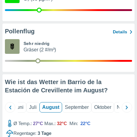
von
erte
verwendung
n zur
Pollenflug
Details
erter
rstellung
Sehr niedrig
n zur
Gräser (2 #/m³)
ierung von
verwendung
n zur
erter
Wie ist das Wetter in Barrio de la
essung der
ung,
Estación de Crevillente im
August
?
er
ce von
analyse von
Mai
Juni
Juli
August
September
Oktober
Novembe
n durch
 oder
onen von
Ø Temp.:
27°C
Max.:
32°C
Min:
22°C
Regentage:
3
Tage
nen