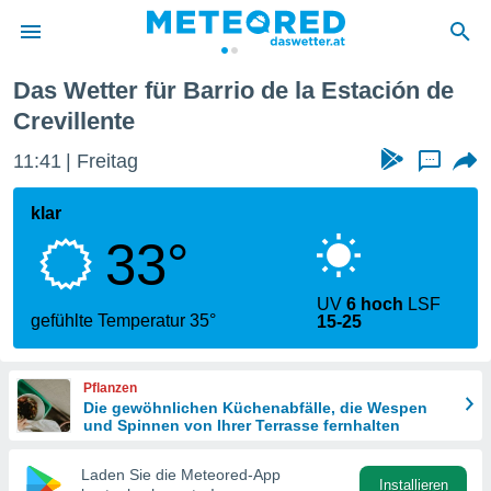
nte
Barrio de la Estación de Crevillente
Das Wetter für Barrio de la Estación de
politik
Crevillente
von
11:41
Freitag
...
at) wurde
uten
klar
m
llen, dass
33°
estellten
nen von
tät sind.
UV
6 hoch
LSF
gefühlte Temperatur 35°
 diese
15-25
er die
Optionen
Pflanzen
Die gewöhnlichen Küchenabfälle, die Wespen
und Spinnen von Ihrer Terrasse fernhalten
 cookies
s adgang
Laden Sie die Meteored-App
gitale
Installieren