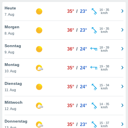
okies oder
 Partner
Heute
16
-
35
35°
/
23°
e es uns
km/h
7. Aug
n, das
uf der
Morgen
16
-
35
 verfolgen
36°
/
23°
km/h
8. Aug
lysieren
s Profil zu
Sonntag
18
-
39
36°
/
24°
um Ihnen
km/h
9. Aug
ierende
nd
Montag
19
-
38
erte Inhalte
35°
/
24°
km/h
10. Aug
. Weitere
nen finden
Dienstag
rer
15
-
34
35°
/
24°
km/h
tlinie
. Sie
11. Aug
e
 jederzeit
Mittwoch
14
-
35
, indem Sie
35°
/
24°
km/h
12. Aug
altfläche
stellungen
Donnerstag
n Rand
15
-
37
35°
/
23°
km/h
bsite
13. Aug