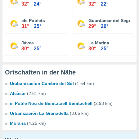
32°
24°
32°
22°
els Poblets
Guardamar del Segura
31°
25°
29°
26°
Jávea
La Marina
30°
25°
30°
25°
Ortschaften in der Nähe
Urabanizacíon Cumbre del Sól
(1.54 km)
Alcàsar
(2.61 km)
el Poble Nou de Benitatxell Benitachell
(2.93 km)
Urbanización La Granadella
(3.86 km)
Moraira
(4.25 km)