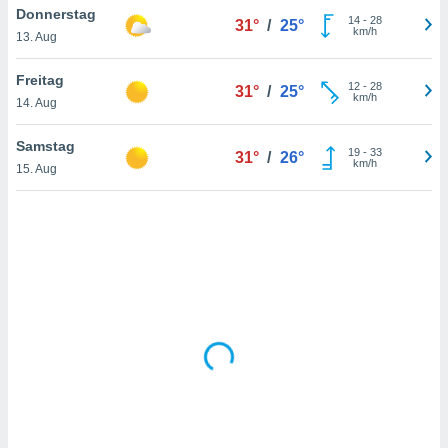
Donnerstag
14
-
28
31°
/
25°
km/h
13. Aug
IV,
Freitag
12
-
28
31°
/
25°
kie-
km/h
14. Aug
er
Samstag
19
-
33
31°
/
26°
it der
km/h
15. Aug
n von
cht
den sind,
 weiterhin
 Website
t
 indem Sie
ieren. In
l werden
über
, dass wir
s
, die für die
auf der
twendig