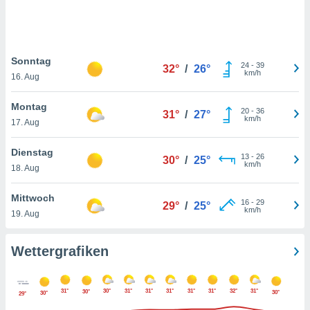
keine
r
analyse
nzeige von
Sonntag
der
24
-
39
32°
/
26°
km/h
erten
16. Aug
erwenden,
Montag
20
-
36
31°
/
27°
 nicht
km/h
17. Aug
erte
ehen
Dienstag
e können
13
-
26
30°
/
25°
km/h
ation von
18. Aug
lehnen und
s
Mittwoch
16
-
29
29°
/
25°
t auf
km/h
19. Aug
site
 indem Sie
altfläche
Wettergrafiken
 klicken.
Zustimmung
31°
30°
31°
31°
31°
31°
31°
32°
31°
30°
wir und
30°
30°
29°
tner