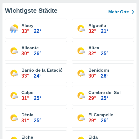
Wichtigste Städte
Mehr Orte
Alcoy
Algueña
33°
22°
32°
21°
Alicante
Altea
30°
26°
32°
25°
Barrio de la Estación de Crevillente
Benidorm
33°
24°
30°
26°
Calpe
Cumbre del Sol
31°
25°
29°
25°
Dénia
El Campello
31°
25°
29°
26°
Elche
Elda