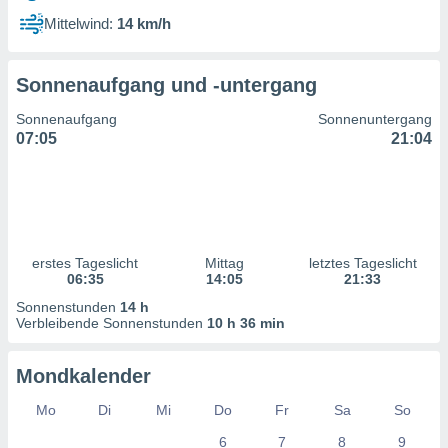
ntwicklung
Mittelwind:
14 km/h
serung der
g
Sonnenaufgang und -untergang
 Daten zur
n Inhalten.
Sonnenaufgang
Sonnenuntergang
07:05
21:04
ten und
ion durch
on
,
erte
d Inhalte,
erstes Tageslicht
Mittag
letztes Tageslicht
on
06:35
14:05
21:33
ung und der
ce von
Sonnenstunden
14 h
Verbleibende Sonnenstunden
10 h 36 min
nforschung
icklung
Mondkalender
serung von
.
Mo
Di
Mi
Do
Fr
Sa
So
sere 1199
6
7
8
9