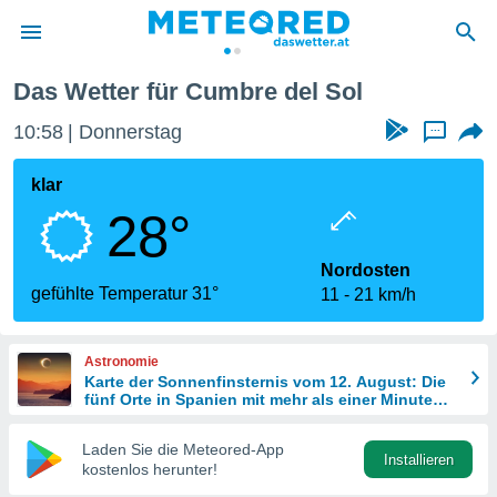
nte
Cumbre del Sol
Das Wetter für Cumbre del Sol
politik
10:58
Donnerstag
...
von
at) wurde
klar
uten
28°
m
llen, dass
estellten
Nordosten
nen von
gefühlte Temperatur 31°
11
21 km/h
tät sind.
 diese
er die
Astronomie
Optionen
Karte der Sonnenfinsternis vom 12. August: Die
fünf Orte in Spanien mit mehr als einer Minute
Dunkelheit
 cookies
Laden Sie die Meteored-App
s adgang
Installieren
kostenlos herunter!
gitale