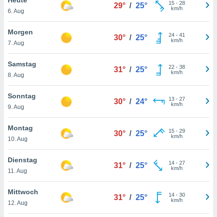
okies oder
15
-
28
29°
/
25°
km/h
6. Aug
 Partner
e es uns
n, das
Morgen
24
-
41
30°
/
25°
uf der
km/h
7. Aug
 verfolgen
lysieren
Samstag
22
-
38
31°
/
25°
km/h
8. Aug
s Profil zu
um Ihnen
ierende
Sonntag
13
-
27
30°
/
24°
nd
km/h
9. Aug
erte Inhalte
. Weitere
Montag
15
-
29
nen finden
30°
/
25°
km/h
10. Aug
rer
tlinie
. Sie
Dienstag
e
14
-
27
31°
/
25°
km/h
 jederzeit
11. Aug
, indem Sie
altfläche
Mittwoch
14
-
30
stellungen
31°
/
25°
km/h
12. Aug
n Rand
bsite