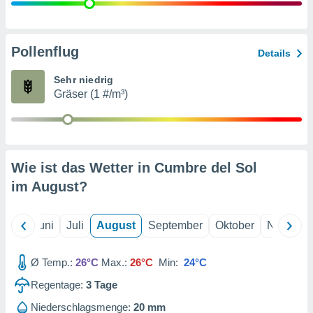
von
erte
verwendung
Pollenflug
Details
n zur
Sehr niedrig
erter
Gräser (1 #/m³)
rstellung
n zur
ierung von
verwendung
n zur
Wie ist das Wetter in Cumbre del Sol
erter
im
August
?
essung der
ung,
er
Mai
Juni
Juli
August
September
Oktober
Novembe
ce von
analyse von
n durch
Ø Temp.:
26°C
Max.:
26°C
Min:
24°C
 oder
onen von
Regentage:
3
Tage
nen
Niederschlagsmenge:
20 mm