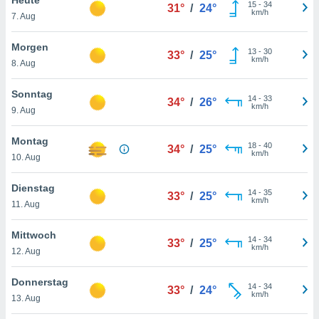
okies oder
15
-
34
31°
/
24°
km/h
7. Aug
 Partner
e es uns
n, das
Morgen
13
-
30
33°
/
25°
uf der
km/h
8. Aug
 verfolgen
lysieren
Sonntag
14
-
33
34°
/
26°
km/h
9. Aug
s Profil zu
um Ihnen
ierende
Montag
18
-
40
34°
/
25°
nd
km/h
10. Aug
erte Inhalte
. Weitere
Dienstag
14
-
35
nen finden
33°
/
25°
km/h
11. Aug
rer
tlinie
. Sie
Mittwoch
e
14
-
34
33°
/
25°
km/h
 jederzeit
12. Aug
, indem Sie
altfläche
Donnerstag
14
-
34
stellungen
33°
/
24°
km/h
13. Aug
n Rand
bsite