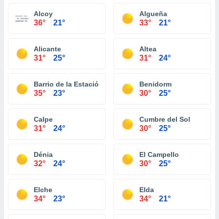
Alcoy
Algueña
36°
21°
33°
21°
Alicante
Altea
31°
25°
31°
24°
Barrio de la Estación de Crevillente
Benidorm
35°
23°
30°
25°
Calpe
Cumbre del Sol
31°
24°
30°
25°
Dénia
El Campello
32°
24°
30°
25°
Elche
Elda
34°
23°
34°
21°