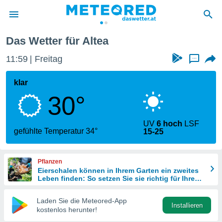
nte
Altea
Das Wetter für Altea
politik
11:59
Freitag
...
von
at) wurde
klar
uten
30°
m
llen, dass
estellten
UV
6 hoch
LSF
nen von
gefühlte Temperatur 34°
15-25
tät sind.
 diese
er die
Pflanzen
Optionen
Eierschalen können in Ihrem Garten ein zweites
Leben finden: So setzen Sie sie richtig für Ihre
Pflanzen ein
 cookies
Laden Sie die Meteored-App
s adgang
Installieren
kostenlos herunter!
gitale