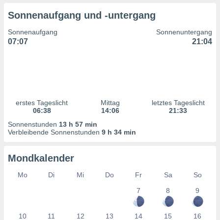
ntwicklung
Sonnenaufgang und -untergang
serung der
Sonnenaufgang
Sonnenuntergang
g
07:07
21:04
 Daten zur
n Inhalten.
ten und
ion durch
on
erstes Tageslicht
Mittag
letztes Tageslicht
,
06:38
14:06
21:33
erte
d Inhalte,
Sonnenstunden
13 h 57 min
on
Verbleibende Sonnenstunden
9 h 34 min
ung und der
ce von
Mondkalender
nforschung
Mo
Di
Mi
Do
Fr
Sa
So
icklung
serung von
7
8
9
.
sere 1199
10
11
12
13
14
15
16