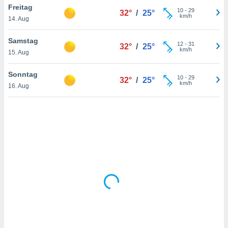
Freitag
10
-
29
32°
/
25°
km/h
14. Aug
IV,
Samstag
12
-
31
32°
/
25°
kie-
km/h
15. Aug
er
Sonntag
10
-
29
32°
/
25°
it der
km/h
16. Aug
n von
cht
den sind,
 weiterhin
 Website
t
 indem Sie
ieren. In
l werden
über
, dass wir
s
, die für die
auf der
twendig