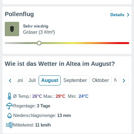
von
erte
Pollenflug
Details
verwendung
n zur
Sehr niedrig
Gräser (3 #/m³)
erter
rstellung
n zur
ierung von
verwendung
Wie ist das Wetter in Altea im
August
?
n zur
erter
essung der
Mai
Juni
Juli
August
September
Oktober
Novembe
ung,
er
Ø Temp.:
26°C
Max.:
29°C
Min:
24°C
ce von
analyse von
Regentage:
3
Tage
n durch
 oder
Niederschlagsmenge:
13 mm
onen von
Mittelwind:
11 km/h
nen