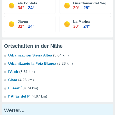
els Poblets
Guardamar del Segura
34°
24°
30°
25°
Jávea
La Marina
31°
24°
30°
24°
Ortschaften in der Nähe
Urbanización Sierra Altea
(3.04 km)
Urbanització la Foia Blanca
(3.26 km)
l'Albir
(3.61 km)
Clara
(4.26 km)
El Arabí
(4.74 km)
l' Alfàs del Pi
(4.97 km)
Wetter...