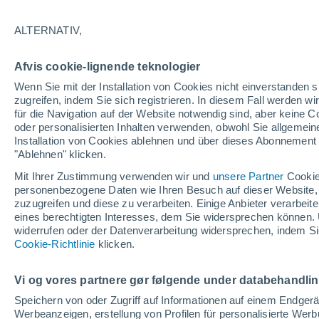
16°
ALTERNATIV,
Nordoste
Afvis cookie-lignende teknologier
gefühlte Temperatur 16°
4
-
8 km/h
Wenn Sie mit der Installation von Cookies nicht einverstanden s
zugreifen, indem Sie sich registrieren. In diesem Fall werden wir
für die Navigation auf der Website notwendig sind, aber keine
oder personalisierten Inhalten verwenden, obwohl Sie allgemein
Astronomie
Installation von Cookies ablehnen und über dieses Abonnement a
Alarm im Weltraum: Der private Satellit, der z
Rettung des Swift-Teleskops der NASA entsan
"Ablehnen" klicken.
wurde
Mit Ihrer Zustimmung verwenden wir und
unsere Partner
Cookie
Wetter 1 - 7 Tage
Aktuell
Vorhersagekarte für die 
personenbezogene Daten wie Ihren Besuch auf dieser Website,
zuzugreifen und diese zu verarbeiten. Einige Anbieter verarbe
eines berechtigten Interesses, dem Sie widersprechen können. 
widerrufen oder der Datenverarbeitung widersprechen, indem Sie
Morgen
Sonntag
Cookie-Richtlinie
Heute
klicken.
8. Aug
9. Aug
7. Aug
Vi og vores partnere gør følgende under databehandli
Speichern von oder Zugriff auf Informationen auf einem Endger
Werbeanzeigen, erstellung von Profilen für personalisierte Wer
30%