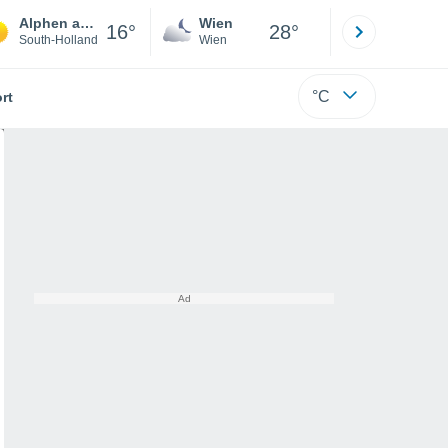
Alphen aan de Rijn
Wien
Innsbruck
16°
28°
South-Holland
Wien
Tirol
°C
rt