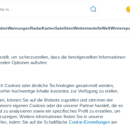
ideo
Warnungen
Radar
Karten
Satelliten
Wettermodelle
Welt
Winterspo
ellt, um sicherzustellen, dass die bereitgestellten Informationen
genden Optionen aufrufen:
ijn
durch Cookies oder ähnliche Technologien gesammelt werden,
erhin hochwertige Inhalte kostenlos zur Verfügung zu stellen.
aan de Rijn
cken, können Sie auf die Website zugreifen und stimmen der
unsere eigenen Cookies oder die unserer Partner handelt, die es
...
 zu analysieren sowie ein spezifisches Profil zu erstellen, um
zuzeigen. Weitere Informationen finden Sie in unserer
Stündlich
fen, indem Sie auf die Schaltfläche
Cookie-Einstellungen
am
Klarer Himmel in den nächsten
Stunden