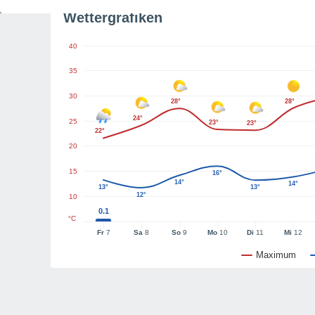
Wettergrafiken
40
35
30
28°
28°
24°
25
23°
23°
22°
20
15
16°
14°
14°
13°
13°
12°
10
0.1
°C
Fr
7
Sa
8
So
9
Mo
10
Di
11
Mi
12
Maximum