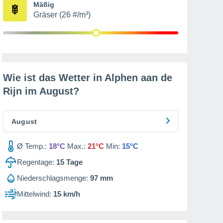
Mäßig
Gräser (26 #/m³)
Wie ist das Wetter in Alphen aan de
Rijn im
August
?
August
Ø Temp.:
18°C
Max.:
21°C
Min:
15°C
Regentage:
15
Tage
Niederschlagsmenge:
97 mm
Mittelwind:
15 km/h