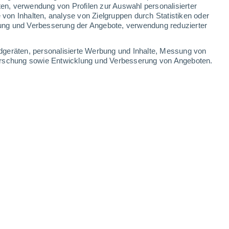
ten, verwendung von Profilen zur Auswahl personalisierter
on Inhalten, analyse von Zielgruppen durch Statistiken oder
23°
/
16°
23°
/
13°
28°
/
14°
30°
/
16°
ung und Verbesserung der Angebote, verwendung reduzierter
-
37
km/h
12
-
29
km/h
14
-
33
km/h
12
-
25
km/h
dgeräten, personalisierte Werbung und Inhalte, Messung von
forschung sowie Entwicklung und Verbesserung von Angeboten.
ute
, 7. August
en
Nordwesten
2 niedrig
11
-
27 km/h
LSF:
nein
en
Nordwesten
1 niedrig
9
-
25 km/h
LSF:
nein
Nordwesten
1 niedrig
7
-
22 km/h
LSF:
nein
Norden
0 niedrig
5
-
17 km/h
LSF:
nein