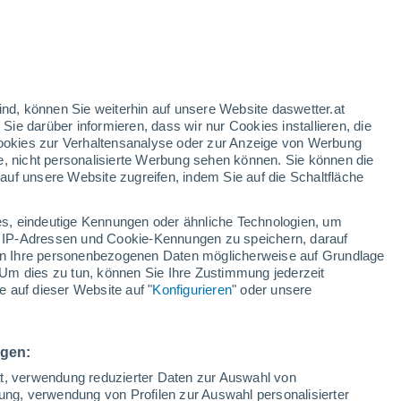
n
ind, können Sie weiterhin auf unsere Website daswetter.at
 Sie darüber informieren, dass wir nur Cookies installieren, die
 Cookies zur Verhaltensanalyse oder zur Anzeige von Werbung
e, nicht personalisierte Werbung sehen können. Sie können die
uf unsere Website zugreifen, indem Sie auf die Schaltfläche
ur
dt
s, eindeutige Kennungen oder ähnliche Technologien, um
Temperaturen
Regenradar
Satelliten
Wettermodelle
 IP-Adressen und Cookie-Kennungen zu speichern, darauf
iten Ihre personenbezogenen Daten möglicherweise auf Grundlage
Um dies zu tun, können Sie Ihre Zustimmung jederzeit
 auf dieser Website auf "
Konfigurieren
" oder unsere
Montag
Dienstag
Mittwoch
Donnerstag
10. Aug
11. Aug
12. Aug
13. Aug
ngen:
ät, verwendung reduzierter Daten zur Auswahl von
bung, verwendung von Profilen zur Auswahl personalisierter