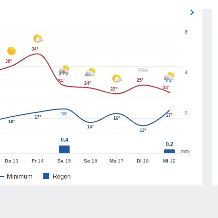
6
34°
30°
4
25°
24°
24°
23°
22°
2
18°
17°
17°
16°
16°
14°
13°
0.4
0.2
mm
Do
13
Fr
14
Sa
15
So
16
Mo
17
Di
18
Mi
19
Minimum
Regen