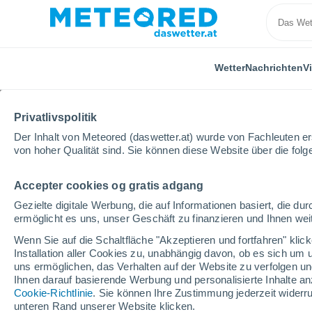
Wetter
Nachrichten
V
Privatlivspolitik
Der Inhalt von Meteored (daswetter.at) wurde von Fachleuten erst
von hoher Qualität sind. Sie können diese Website über die fol
Accepter cookies og gratis adgang
Home
Niederlande
Südholland
Alphen aan de R
Gezielte digitale Werbung, die auf Informationen basiert, die 
ermöglicht es uns, unser Geschäft zu finanzieren und Ihnen weit
Das Wetter für Alphen 
Wenn Sie auf die Schaltfläche "Akzeptieren und fortfahren" kli
Installation aller Cookies zu, unabhängig davon, ob es sich um 
21:49
Freitag
uns ermöglichen, das Verhalten auf der Website zu verfolgen und
Ihnen darauf basierende Werbung und personalisierte Inhalte an
Cookie-Richtlinie
. Sie können Ihre Zustimmung jederzeit widerru
klar
unteren Rand unserer Website klicken.