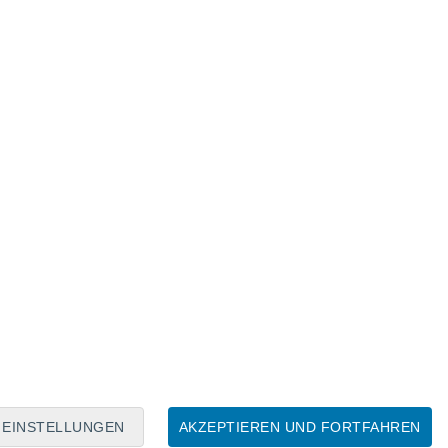
Mondkalender
Mo
Di
Mi
Do
Fr
Sa
So
7
8
9
10
11
12
13
14
15
16
17
18
19
20
EINSTELLUNGEN
AKZEPTIEREN UND FORTFAHREN