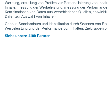
0.1 mm
Werbung, erstellung von Profilen zur Personalisierung von Inhal
Inhalte, messung der Werbeleistung, messung der Performance v
24°
/
12°
28°
/
14°
22°
/
13°
Kombinationen von Daten aus verschiedenen Quellen, entwickl
Daten zur Auswahl von Inhalten.
8
-
21
km/h
14
-
32
km/h
16
13
-
30
km/h
Genaue Standortdaten und Identifikation durch Scannen von En
Werbeleistung und der Performance von Inhalten, Zielgruppen
Siehe unsere 1199 Partner
Das Wetter für Alphen aan de Rijn He
vereinzelt Wolk
20°
17:00
gefühlte T.
20°
vereinzelt Wolk
20°
18:00
gefühlte T.
20°
klar
20°
19:00
gefühlte T.
20°
klar
19°
20:00
gefühlte T.
19°