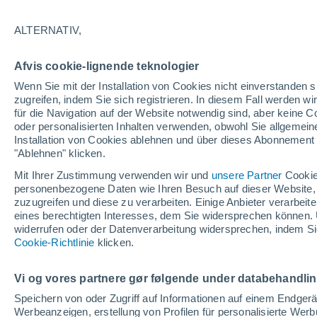
18°
ALTERNATIV,
Westen
Afvis cookie-lignende teknologier
gefühlte Temperatur 18°
12
-
25 km
Wenn Sie mit der Installation von Cookies nicht einverstanden s
zugreifen, indem Sie sich registrieren. In diesem Fall werden wir
für die Navigation auf der Website notwendig sind, aber keine
oder personalisierten Inhalten verwenden, obwohl Sie allgemein
Pflanzen
Installation von Cookies ablehnen und über dieses Abonnement a
Eierschalen können in Ihrem Garten ein zwei
Leben finden: So setzen Sie sie richtig für Ihr
"Ablehnen" klicken.
Pflanzen ein
Mit Ihrer Zustimmung verwenden wir und
unsere Partner
Cookie
Wetter 1 - 7 Tage
Aktuell
Vorhersagekarte für die 
personenbezogene Daten wie Ihren Besuch auf dieser Website,
zuzugreifen und diese zu verarbeiten. Einige Anbieter verarbe
eines berechtigten Interesses, dem Sie widersprechen können. 
widerrufen oder der Datenverarbeitung widersprechen, indem Sie
Morgen
Sonntag
Cookie-Richtlinie
Heute
klicken.
8. Aug
9. Aug
7. Aug
Vi og vores partnere gør følgende under databehandli
Speichern von oder Zugriff auf Informationen auf einem Endger
Werbeanzeigen, erstellung von Profilen für personalisierte Wer
30%