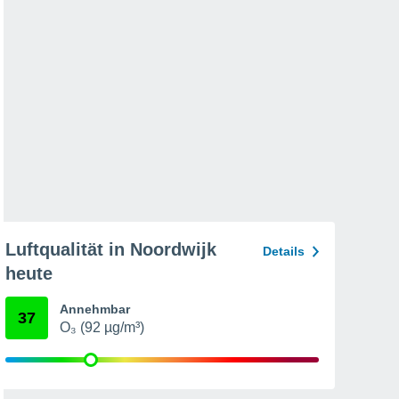
Luftqualität in Noordwijk
Details
heute
Annehmbar
37
O₃ (92 µg/m³)