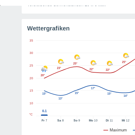
Verbleibende Sonnenstunden
10 h 3 min
Wettergrafiken
35
30
25°
25°
25
23°
22°
22°
20°
20
17°
15
15°
15°
15°
14°
13°
10
0.1
°C
Fr
7
Sa
8
So
9
Mo
10
Di
11
Mi
12
Maximum