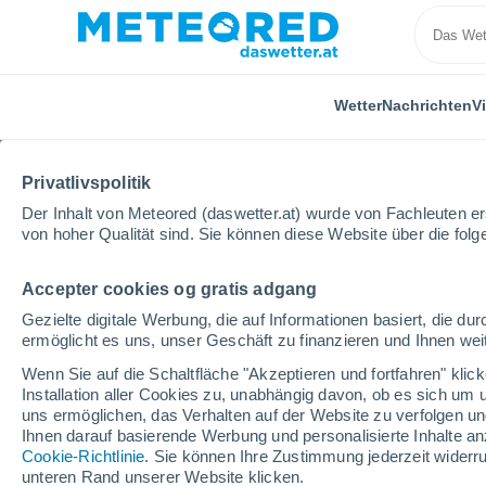
Wetter
Nachrichten
V
Privatlivspolitik
Der Inhalt von Meteored (daswetter.at) wurde von Fachleuten erst
von hoher Qualität sind. Sie können diese Website über die fol
Accepter cookies og gratis adgang
Home
Niederlande
Südholland
Noordwijk
Gezielte digitale Werbung, die auf Informationen basiert, die 
ermöglicht es uns, unser Geschäft zu finanzieren und Ihnen weit
Das Wetter für Noordwi
Wenn Sie auf die Schaltfläche "Akzeptieren und fortfahren" kli
Installation aller Cookies zu, unabhängig davon, ob es sich um 
11:59
Freitag
uns ermöglichen, das Verhalten auf der Website zu verfolgen und
Ihnen darauf basierende Werbung und personalisierte Inhalte an
Cookie-Richtlinie
. Sie können Ihre Zustimmung jederzeit widerru
vereinzelt Wolken
unteren Rand unserer Website klicken.