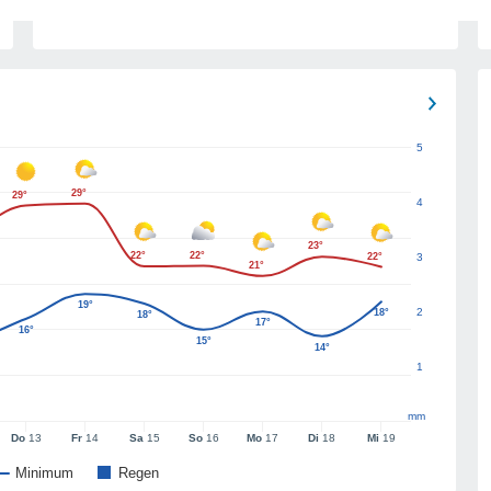
5
29°
29°
4
23°
22°
22°
22°
3
21°
19°
2
18°
18°
17°
16°
15°
14°
1
mm
Do
13
Fr
14
Sa
15
So
16
Mo
17
Di
18
Mi
19
Minimum
Regen