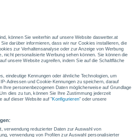
/h
ind, können Sie weiterhin auf unsere Website daswetter.at
 Sie darüber informieren, dass wir nur Cookies installieren, die
 Cookies zur Verhaltensanalyse oder zur Anzeige von Werbung
e, nicht personalisierte Werbung sehen können. Sie können die
uf unsere Website zugreifen, indem Sie auf die Schaltfläche
tes
e
s, eindeutige Kennungen oder ähnliche Technologien, um
Bewölkung
Regenradar
Satelliten
Wettermodelle
 IP-Adressen und Cookie-Kennungen zu speichern, darauf
iten Ihre personenbezogenen Daten möglicherweise auf Grundlage
Um dies zu tun, können Sie Ihre Zustimmung jederzeit
 auf dieser Website auf "
Konfigurieren
" oder unsere
Montag
Dienstag
Mittwoch
Donnerstag
10. Aug
11. Aug
12. Aug
13. Aug
ngen:
ät, verwendung reduzierter Daten zur Auswahl von
bung, verwendung von Profilen zur Auswahl personalisierter