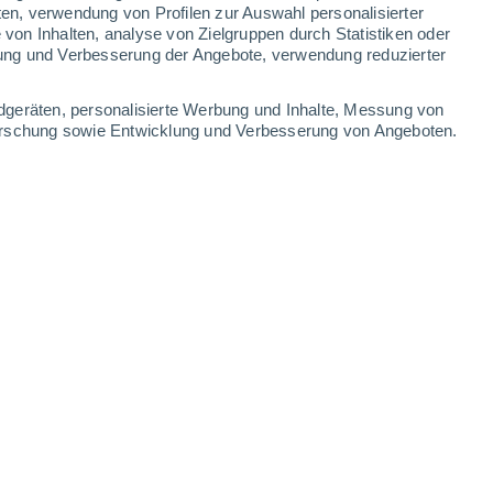
ten, verwendung von Profilen zur Auswahl personalisierter
on Inhalten, analyse von Zielgruppen durch Statistiken oder
22°
/
17°
22°
/
15°
25°
/
14°
29°
/
16°
ung und Verbesserung der Angebote, verwendung reduzierter
-
40
km/h
19
-
33
km/h
18
-
34
km/h
16
-
28
km/h
dgeräten, personalisierte Werbung und Inhalte, Messung von
forschung sowie Entwicklung und Verbesserung von Angeboten.
ugust
en
Westen
4 mäßig
12
-
25 km/h
LSF:
6-10
en
Westen
5 mäßig
12
-
26 km/h
LSF:
6-10
en
Westen
5 mäßig
12
-
26 km/h
LSF:
6-10
Nordwesten
5 mäßig
12
-
27 km/h
LSF:
6-10