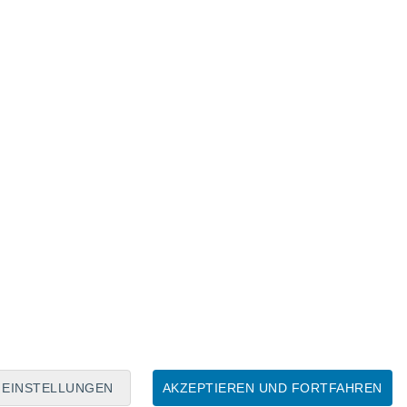
Mondkalender
Mo
Di
Mi
Do
Fr
Sa
So
7
8
9
10
11
12
13
14
15
16
17
18
19
20
EINSTELLUNGEN
AKZEPTIEREN UND FORTFAHREN