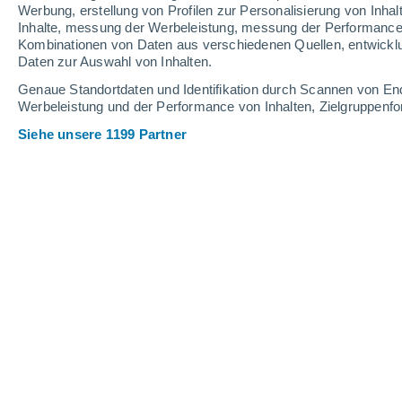
0.1 mm
Werbung, erstellung von Profilen zur Personalisierung von Inhal
Inhalte, messung der Werbeleistung, messung der Performance v
23°
/
13°
25°
/
15°
20°
/
15°
Kombinationen von Daten aus verschiedenen Quellen, entwickl
Daten zur Auswahl von Inhalten.
10
-
22
km/h
17
-
33
km/h
21
12
-
27
km/h
Genaue Standortdaten und Identifikation durch Scannen von En
Werbeleistung und der Performance von Inhalten, Zielgruppen
Siehe unsere 1199 Partner
Das Wetter für Noordwijk Heute
, 7. A
vereinzelt Wolk
18°
12:00
gefühlte T.
18°
vereinzelt Wolk
19°
13:00
gefühlte T.
19°
vereinzelt Wolk
19°
14:00
gefühlte T.
19°
klar
19°
15:00
gefühlte T.
19°