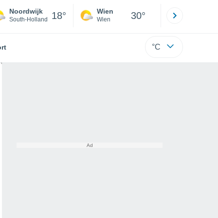
Noordwijk
Wien
Innsbruck
18°
30°
South-Holland
Wien
Tirol
°C
rt