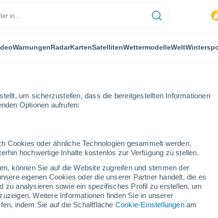
ideo
Warnungen
Radar
Karten
Satelliten
Wettermodelle
Welt
Winterspo
ellt, um sicherzustellen, dass die bereitgestellten Informationen
genden Optionen aufrufen:
durch Cookies oder ähnliche Technologien gesammelt werden,
erhin hochwertige Inhalte kostenlos zur Verfügung zu stellen.
jk
cken, können Sie auf die Website zugreifen und stimmen der
unsere eigenen Cookies oder die unserer Partner handelt, die es
...
 zu analysieren sowie ein spezifisches Profil zu erstellen, um
zuzeigen. Weitere Informationen finden Sie in unserer
Stündlich
fen, indem Sie auf die Schaltfläche
Cookie-Einstellungen
am
Bewölkte Abschnitte in den
nächsten Stunden