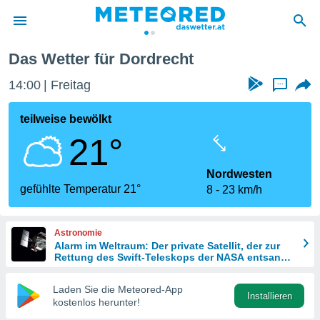
Das Wetter für Dordrecht
politik
14:00
Freitag
...
von
at) wurde
teilweise bewölkt
uten
21°
m
llen, dass
estellten
Nordwesten
nen von
gefühlte Temperatur 21°
8
23 km/h
tät sind.
 diese
er die
Astronomie
Optionen
Alarm im Weltraum: Der private Satellit, der zur
Rettung des Swift-Teleskops der NASA entsandt
wurde
 cookies
Laden Sie die Meteored-App
s adgang
Installieren
kostenlos herunter!
gitale