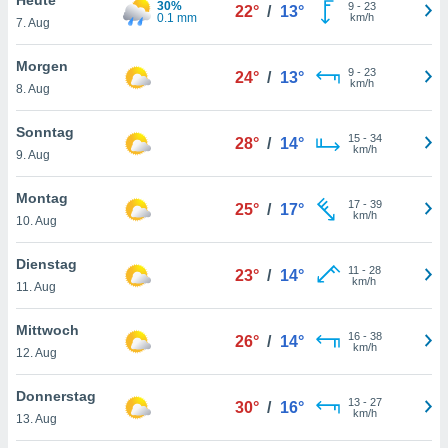
30%
okies oder
9
-
23
22°
/
13°
0.1 mm
km/h
7. Aug
 Partner
e es uns
n, das
Morgen
9
-
23
24°
/
13°
uf der
km/h
8. Aug
 verfolgen
lysieren
Sonntag
15
-
34
28°
/
14°
km/h
9. Aug
s Profil zu
um Ihnen
ierende
Montag
17
-
39
25°
/
17°
nd
km/h
10. Aug
erte Inhalte
. Weitere
Dienstag
11
-
28
nen finden
23°
/
14°
km/h
11. Aug
rer
tlinie
. Sie
Mittwoch
e
16
-
38
26°
/
14°
km/h
 jederzeit
12. Aug
, indem Sie
altfläche
Donnerstag
13
-
27
stellungen
30°
/
16°
km/h
13. Aug
n Rand
bsite