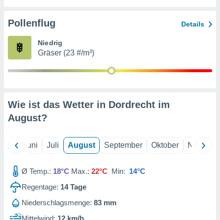
von
erte
Pollenflug
Details
verwendung
n zur
Niedrig
Gräser (23 #/m³)
erter
rstellung
n zur
ierung von
verwendung
Wie ist das Wetter in Dordrecht im
n zur
August
?
erter
essung der
ung,
Mai
Juni
Juli
August
September
Oktober
Novembe
er
ce von
analyse von
Ø Temp.:
18°C
Max.:
22°C
Min:
14°C
n durch
Regentage:
14
Tage
 oder
onen von
Niederschlagsmenge:
83 mm
nen
Mittelwind:
12 km/h