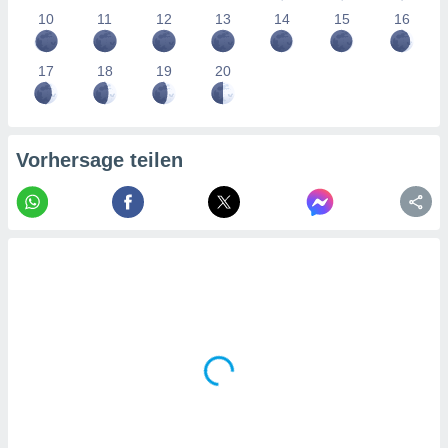
tner
10
11
12
13
14
15
16
17
18
19
20
Vorhersage teilen