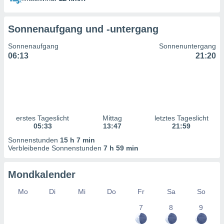
ntwicklung
serung der
Sonnenaufgang und -untergang
g
 Daten zur
Sonnenaufgang
Sonnenuntergang
n Inhalten.
06:13
21:20
ten und
ion durch
on
,
erte
erstes Tageslicht
Mittag
letztes Tageslicht
d Inhalte,
05:33
13:47
21:59
on
Sonnenstunden
15 h 7 min
ung und der
Verbleibende Sonnenstunden
7 h 59 min
ce von
nforschung
Mondkalender
icklung
serung von
Mo
Di
Mi
Do
Fr
Sa
So
.
7
8
9
sere 1199