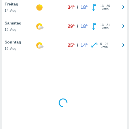
Freitag
13
-
30
34°
/
18°
km/h
14. Aug
IV,
Samstag
13
-
31
29°
/
18°
kie-
km/h
15. Aug
er
Sonntag
5
-
24
25°
/
14°
it der
km/h
16. Aug
n von
cht
den sind,
 weiterhin
 Website
t
 indem Sie
ieren. In
l werden
über
, dass wir
s
, die für die
auf der
twendig