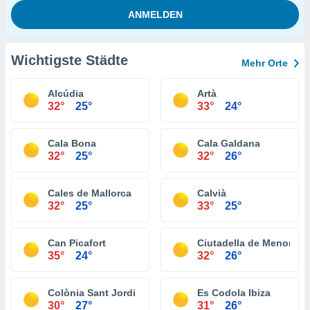
Wichtigste Städte
Mehr Orte
Alcúdia
Artà
32°
25°
33°
24°
Cala Bona
Cala Galdana
32°
25°
32°
26°
Cales de Mallorca
Calvià
32°
25°
33°
25°
Can Picafort
Ciutadella de Menorca
35°
24°
32°
26°
Colònia Sant Jordi
Es Codola Ibiza
30°
27°
31°
26°