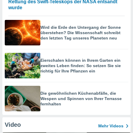
Rettung des Swift-Teleskops der NASA entsandt
wurde
Wird die Erde den Untergang der Sonne
überstehen? Die Wissenschaft schreibt
den letzten Tag unseres Planeten neu
Eierschalen können in Ihrem Garten ein
zweites Leben finden: So setzen Sie sie
richtig für Ihre Pflanzen ein
Die gewöhnlichen Küchenabfälle, die
Wespen und Spinnen von Ihrer Terrasse
fernhalten
Video
Mehr Videos