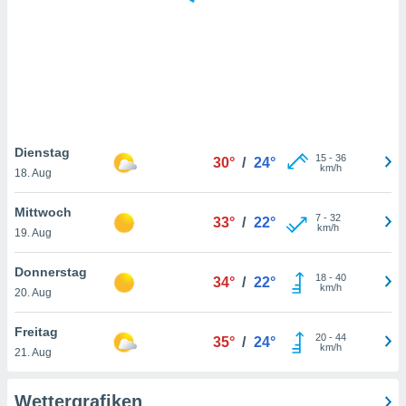
keine
r
analyse
nzeige von
der
erten
erwenden,
 nicht
Dienstag
15
-
36
30°
/
24°
erte
km/h
18. Aug
ehen
e können
Mittwoch
7
-
32
ation von
33°
/
22°
km/h
19. Aug
lehnen und
s
t auf
Donnerstag
18
-
40
34°
/
22°
site
km/h
20. Aug
 indem Sie
altfläche
Freitag
20
-
44
 klicken.
35°
/
24°
km/h
21. Aug
Zustimmung
wir und
Wettergrafiken
tner