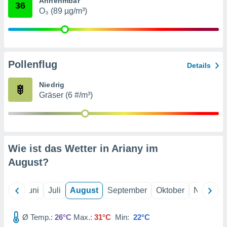
Annehmbar
von
36
O₃ (89 µg/m³)
erte
verwendung
n zur
erter
Pollenflug
Details
rstellung
n zur
Niedrig
ierung von
Gräser (6 #/m³)
verwendung
n zur
erter
essung der
ung,
Wie ist das Wetter in Ariany im
er
August
?
ce von
analyse von
n durch
Mai
Juni
Juli
August
September
Oktober
Novembe
 oder
onen von
Ø Temp.:
26°C
Max.:
31°C
Min:
22°C
nen