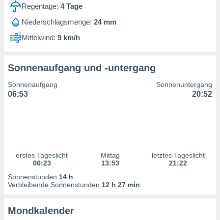
ntwicklung
Regentage:
4
Tage
serung der
Niederschlagsmenge:
24 mm
g
Mittelwind:
9 km/h
 Daten zur
n Inhalten.
Sonnenaufgang und -untergang
ten und
Sonnenaufgang
Sonnenuntergang
ion durch
06:53
20:52
on
,
erte
d Inhalte,
on
ung und der
ce von
erstes Tageslicht
Mittag
letztes Tageslicht
06:23
13:53
21:22
nforschung
Sonnenstunden
14 h
icklung
Verbleibende Sonnenstunden
12 h 27 min
serung von
.
Mondkalender
sere 1199