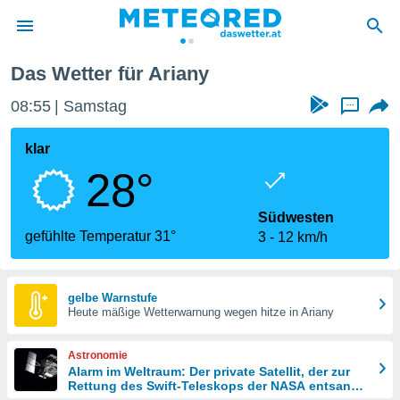
Das Wetter für Ariany
politik
08:55
Samstag
...
von
at) wurde
klar
uten
28°
m
llen, dass
estellten
Südwesten
nen von
gefühlte Temperatur 31°
3
12 km/h
tät sind.
 diese
er die
Optionen
gelbe Warnstufe
Heute mäßige Wetterwarnung wegen hitze in Ariany
 cookies
Astronomie
s adgang
Alarm im Weltraum: Der private Satellit, der zur
Rettung des Swift-Teleskops der NASA entsandt
gitale