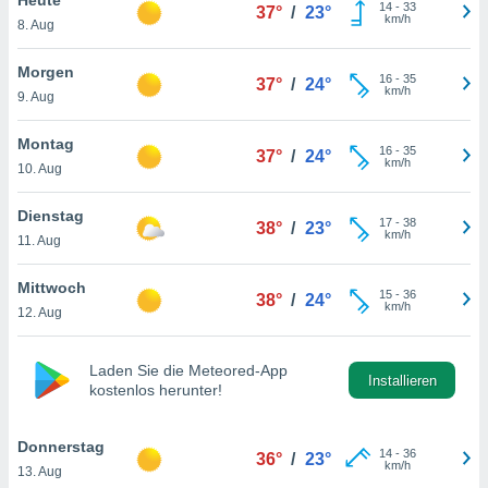
okies oder
14
-
33
37°
/
23°
km/h
8. Aug
 Partner
e es uns
n, das
Morgen
16
-
35
37°
/
24°
uf der
km/h
9. Aug
 verfolgen
lysieren
Montag
16
-
35
37°
/
24°
km/h
10. Aug
s Profil zu
um Ihnen
ierende
Dienstag
17
-
38
38°
/
23°
nd
km/h
11. Aug
erte Inhalte
. Weitere
Mittwoch
15
-
36
nen finden
38°
/
24°
km/h
12. Aug
rer
tlinie
. Sie
e
Laden Sie die Meteored-App
 jederzeit
Installieren
kostenlos herunter!
, indem Sie
altfläche
stellungen
Donnerstag
14
-
36
36°
/
23°
n Rand
km/h
13. Aug
bsite