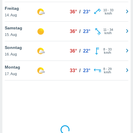
Freitag
10
-
33
36°
/
23°
km/h
14. Aug
IV,
kie-
Samstag
11
-
34
36°
/
23°
km/h
15. Aug
er
it der
Sonntag
8
-
33
36°
/
22°
n von
km/h
16. Aug
cht
den sind,
Montag
8
-
29
 weiterhin
33°
/
23°
km/h
17. Aug
 Website
t
 indem Sie
ieren. In
l werden
über
, dass wir
s
, die für die
auf der
twendig