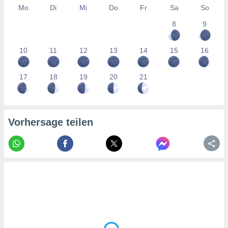
tner
Mo
Di
Mi
Do
Fr
Sa
So
8
9
10
11
12
13
14
15
16
17
18
19
20
21
Vorhersage teilen