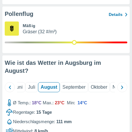
von
erte
Pollenflug
Details
verwendung
n zur
Mäßig
Gräser (32 #/m³)
erter
rstellung
n zur
ierung von
verwendung
Wie ist das Wetter in Augsburg im
n zur
August
?
erter
essung der
ung,
Mai
Juni
Juli
August
September
Oktober
Novembe
er
ce von
analyse von
Ø Temp.:
18°C
Max.:
23°C
Min:
14°C
n durch
Regentage:
15
Tage
 oder
onen von
Niederschlagsmenge:
111 mm
nen
Mittelwind:
8 km/h