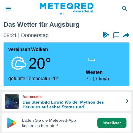
Das Wetter für Augsburg
politik
08:21
Donnerstag
...
von
at) wurde
vereinzelt Wolken
uten
20°
m
llen, dass
estellten
Westen
nen von
gefühlte Temperatur 20°
7
17 km/h
tät sind.
 diese
er die
Astronomie
Optionen
Das Sternbild Löwe: Wo der Mythos des
Herkules auf echte Sterne und
Meteoritenschauer trifft
 cookies
Laden Sie die Meteored-App
s adgang
Installieren
kostenlos herunter!
gitale