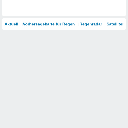
Aktuell
Vorhersagekarte für Regen
Regenradar
Satelliten