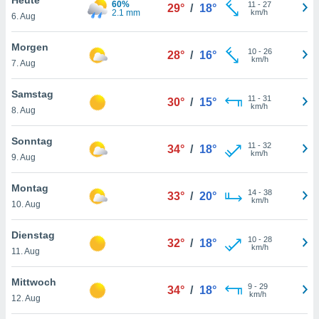
60%
okies oder
11
-
27
29°
/
18°
2.1 mm
km/h
6. Aug
 Partner
e es uns
n, das
Morgen
10
-
26
28°
/
16°
uf der
km/h
7. Aug
 verfolgen
lysieren
Samstag
11
-
31
30°
/
15°
km/h
8. Aug
s Profil zu
um Ihnen
ierende
Sonntag
11
-
32
34°
/
18°
nd
km/h
9. Aug
erte Inhalte
. Weitere
Montag
14
-
38
nen finden
33°
/
20°
km/h
10. Aug
rer
tlinie
. Sie
Dienstag
e
10
-
28
32°
/
18°
km/h
 jederzeit
11. Aug
, indem Sie
altfläche
Mittwoch
9
-
29
stellungen
34°
/
18°
km/h
12. Aug
n Rand
bsite