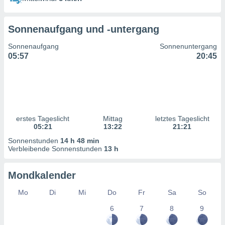
ntwicklung
serung der
Sonnenaufgang und -untergang
g
 Daten zur
Sonnenaufgang
Sonnenuntergang
n Inhalten.
05:57
20:45
ten und
ion durch
on
,
erte
erstes Tageslicht
Mittag
letztes Tageslicht
d Inhalte,
05:21
13:22
21:21
on
Sonnenstunden
14 h 48 min
ung und der
Verbleibende Sonnenstunden
13 h
ce von
nforschung
Mondkalender
icklung
serung von
Mo
Di
Mi
Do
Fr
Sa
So
.
6
7
8
9
sere 1199